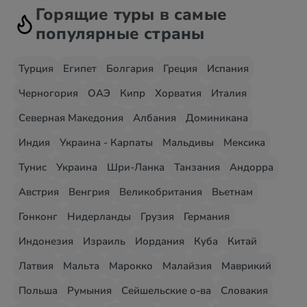
Горящие туры в самые
популярные страны
Турция
Египет
Болгария
Греция
Испания
Черногория
ОАЭ
Кипр
Хорватия
Италия
Северная Македония
Албания
Доминикана
Индия
Украина - Карпаты
Мальдивы
Мексика
Тунис
Украина
Шри-Ланка
Танзания
Андорра
Австрия
Венгрия
Великобритания
Вьетнам
Гонконг
Нидерланды
Грузия
Германия
Индонезия
Израиль
Иордания
Куба
Китай
Латвия
Мальта
Марокко
Малайзия
Маврикий
Польша
Румыния
Сейшельские о-ва
Словакия