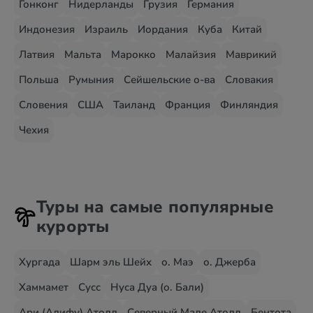
Гонконг
Нидерланды
Грузия
Германия
Индонезия
Израиль
Иордания
Куба
Китай
Латвия
Мальта
Марокко
Малайзия
Маврикий
Польша
Румыния
Сейшельские о-ва
Словакия
Словения
США
Таиланд
Франция
Финляндия
Чехия
Туры на самые популярные
курорты
Хургада
Шарм эль Шейх
о. Маэ
о. Джерба
Хаммамет
Сусс
Нуса Дуа (о. Бали)
Ари (Алифу) Атолл
Северный Мале Атолл
Бентота