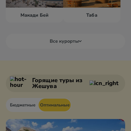
Макади Бей
Таба
Все курорты
Александрия
Дахаб
Асуан
Каир
Горящие туры
из
Жешува
Бюджетные
Оптимальные