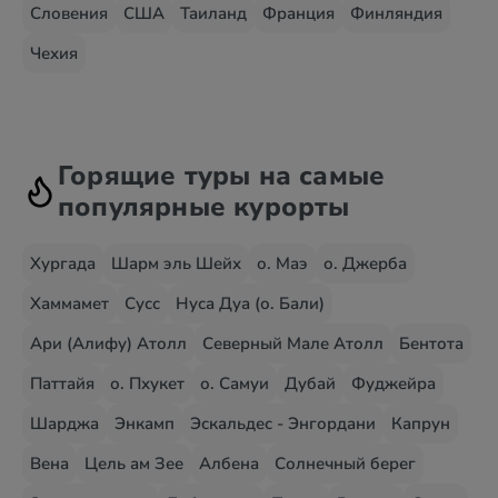
Словения
США
Таиланд
Франция
Финляндия
Чехия
Горящие туры на самые
популярные курорты
Хургада
Шарм эль Шейх
о. Маэ
о. Джерба
Хаммамет
Сусс
Нуса Дуа (о. Бали)
Ари (Алифу) Атолл
Северный Мале Атолл
Бентота
Паттайя
о. Пхукет
о. Самуи
Дубай
Фуджейра
Шарджа
Энкамп
Эскальдес - Энгордани
Капрун
Вена
Цель ам Зее
Албена
Солнечный берег