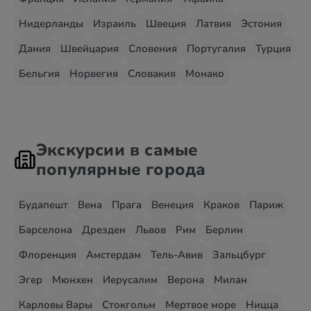
Нидерланды
Израиль
Швеция
Латвия
Эстония
Дания
Швейцария
Словения
Португалия
Турция
Бельгия
Норвегия
Словакия
Монако
Экскурсии в самые
популярные города
Будапешт
Вена
Прага
Венеция
Краков
Париж
Барселона
Дрезден
Львов
Рим
Берлин
Флоренция
Амстердам
Тель-Авив
Зальцбург
Эгер
Мюнхен
Иерусалим
Верона
Милан
Карловы Вары
Стокгольм
Мертвое море
Ницца