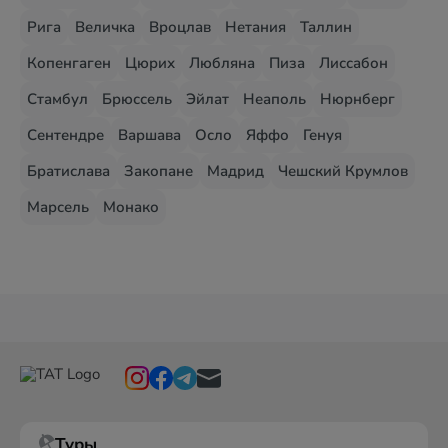
Рига
Величка
Вроцлав
Нетания
Таллин
Копенгаген
Цюрих
Любляна
Пиза
Лиссабон
Стамбул
Брюссель
Эйлат
Неаполь
Нюрнберг
Сентендре
Варшава
Осло
Яффо
Генуя
Братислава
Закопане
Мадрид
Чешский Крумлов
Марсель
Монако
Туры