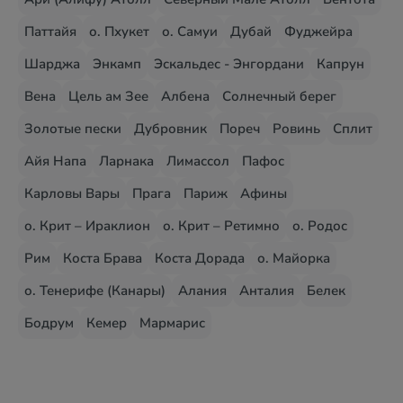
Паттайя
о. Пхукет
о. Самуи
Дубай
Фуджейра
Шарджа
Энкамп
Эскальдес - Энгордани
Капрун
Вена
Цель ам Зее
Албена
Солнечный берег
Золотые пески
Дубровник
Пореч
Ровинь
Сплит
Айя Напа
Ларнака
Лимассол
Пафос
Карловы Вары
Прага
Париж
Афины
о. Крит – Ираклион
о. Крит – Ретимно
о. Родос
Рим
Коста Брава
Коста Дорада
о. Майорка
о. Тенерифе (Канары)
Алания
Анталия
Белек
Бодрум
Кемер
Мармарис