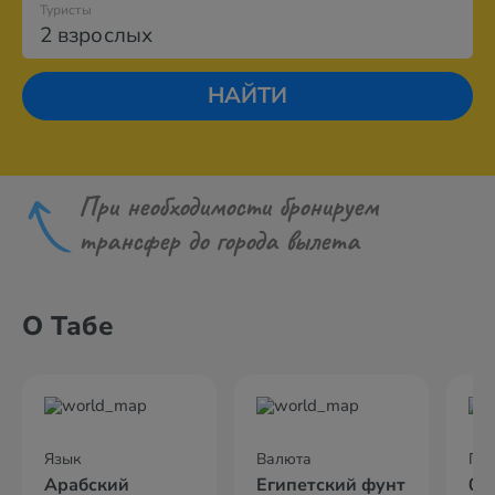
Туристы
2 взрослых
НАЙТИ
При необходимости бронируем
трансфер до города вылета
О Табе
Язык
Валюта
По
Арабский
Египетский фунт
04