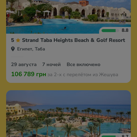
8.8
5
Strand Taba Heights Beach & Golf Resort
Египет, Таба
29 августа
7 ночей
Все включено
106 789 грн
за 2-х с перелётом из Жешува
8.7