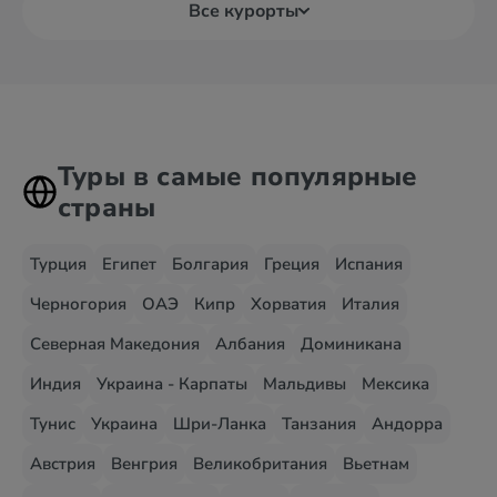
Все курорты
Туры в самые популярные
страны
Турция
Египет
Болгария
Греция
Испания
Черногория
ОАЭ
Кипр
Хорватия
Италия
Северная Македония
Албания
Доминикана
Индия
Украина - Карпаты
Мальдивы
Мексика
Тунис
Украина
Шри-Ланка
Танзания
Андорра
Австрия
Венгрия
Великобритания
Вьетнам