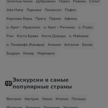
Золотые пески
Дубровник
Пореч
Ровинь
Сплит
Айя Напа
Ларнака
Лимассол
Пафос
Карловы Вары
Прага
Париж
Афины
о. Крит – Ираклион
о. Крит – Ретимно
о. Родос
Рим
Коста Брава
Коста Дорада
о. Майорка
о. Тенерифе (Канары)
Алания
Анталия
Белек
Бодрум
Кемер
Мармарис
Экскурсии в самые
популярные страны
Венгрия
Австрия
Чехия
Италия
Польша
Франция
Испания
Германия
Украина