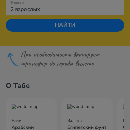
Туристы
2 взрослых
НАЙТИ
При необходимости бронируем
трансфер до города вылета
О Табе
Язык
Валюта
По
Арабский
Египетский фунт
04