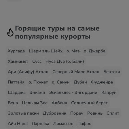
Горящие туры на самые
популярные курорты
Хургада
Шарм эль Шейх
о. Маэ
о. Джерба
Хаммамет
Сусс
Нуса Дуа (о. Бали)
Ари (Алифу) Атолл
Северный Мале Атолл
Бентота
Паттайя
о. Пхукет
о. Самуи
Дубай
Фуджейра
Шарджа
Энкамп
Эскальдес - Энгордани
Капрун
Вена
Цель ам Зее
Албена
Солнечный берег
Золотые пески
Дубровник
Пореч
Ровинь
Сплит
Айя Напа
Ларнака
Лимассол
Пафос