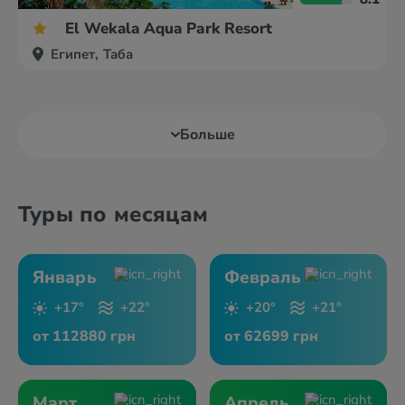
El Wekala Aqua Park Resort
Египет, Таба
Больше
Туры по месяцам
Январь
Февраль
+17°
+22°
+20°
+21°
от 112880 грн
от 62699 грн
Март
Апрель