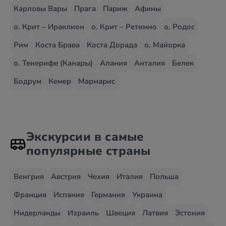
Карловы Вары
Прага
Париж
Афины
о. Крит – Ираклион
о. Крит – Ретимно
о. Родос
Рим
Коста Брава
Коста Дорада
о. Майорка
о. Тенерифе (Канары)
Алания
Анталия
Белек
Бодрум
Кемер
Мармарис
Экскурсии в самые
популярные страны
Венгрия
Австрия
Чехия
Италия
Польша
Франция
Испания
Германия
Украина
Нидерланды
Израиль
Швеция
Латвия
Эстония