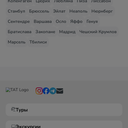
Копенгаген
Цюрих
Любляна
Пиза
Лиссабон
Стамбул
Брюссель
Эйлат
Неаполь
Нюрнберг
Сентендре
Варшава
Осло
Яффо
Генуя
Братислава
Закопане
Мадрид
Чешский Крумлов
Марсель
Тбилиси
Туры
Экскурсии