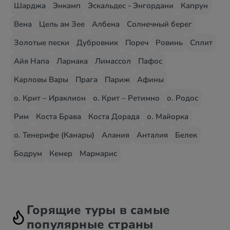
Шарджа
Энкамп
Эскальдес - Энгордани
Капрун
Вена
Цель ам Зее
Албена
Солнечный берег
Золотые пески
Дубровник
Пореч
Ровинь
Сплит
Айя Напа
Ларнака
Лимассол
Пафос
Карловы Вары
Прага
Париж
Афины
о. Крит – Ираклион
о. Крит – Ретимно
о. Родос
Рим
Коста Брава
Коста Дорада
о. Майорка
о. Тенерифе (Канары)
Алания
Анталия
Белек
Бодрум
Кемер
Мармарис
Горящие туры в самые
популярные страны