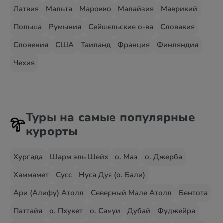
Латвия
Мальта
Марокко
Малайзия
Маврикий
Польша
Румыния
Сейшельские о-ва
Словакия
Словения
США
Таиланд
Франция
Финляндия
Чехия
Туры на самые популярные
курорты
Хургада
Шарм эль Шейх
о. Маэ
о. Джерба
Хаммамет
Сусс
Нуса Дуа (о. Бали)
Ари (Алифу) Атолл
Северный Мале Атолл
Бентота
Паттайя
о. Пхукет
о. Самуи
Дубай
Фуджейра