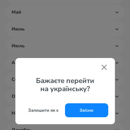
Май
Июнь
Июль
Август
Бажаєте перейти
Сентябрь
на українську?
Октябрь
Залишити як є
Звісно
Ноябрь