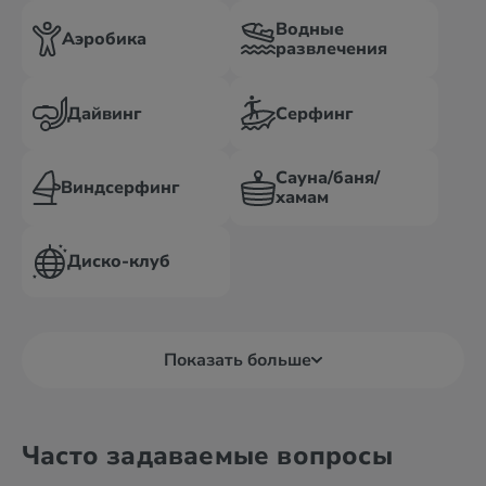
Водные
Аэробика
развлечения
Дайвинг
Серфинг
Сауна/баня/
Виндсерфинг
хамам
Диско-клуб
Показать больше
Часто задаваемые вопросы