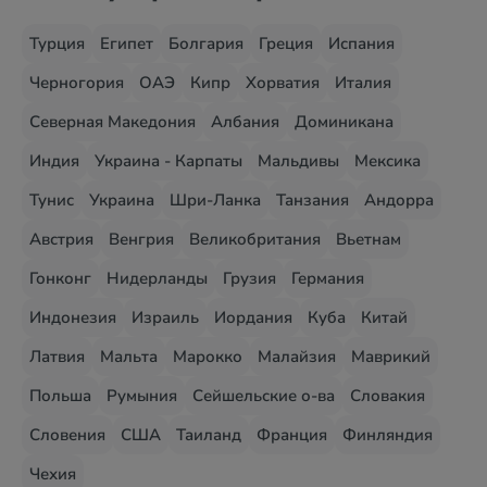
Турция
Египет
Болгария
Греция
Испания
Черногория
ОАЭ
Кипр
Хорватия
Италия
Северная Македония
Албания
Доминикана
Индия
Украина - Карпаты
Мальдивы
Мексика
Тунис
Украина
Шри-Ланка
Танзания
Андорра
Австрия
Венгрия
Великобритания
Вьетнам
Гонконг
Нидерланды
Грузия
Германия
Индонезия
Израиль
Иордания
Куба
Китай
Латвия
Мальта
Марокко
Малайзия
Маврикий
Польша
Румыния
Сейшельские о-ва
Словакия
Словения
США
Таиланд
Франция
Финляндия
Чехия