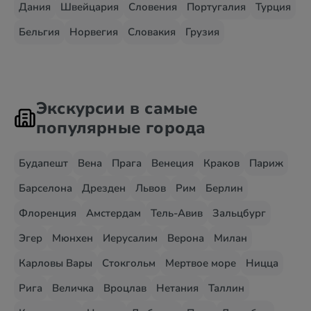
Дания
Швейцария
Словения
Португалия
Турция
Бельгия
Норвегия
Словакия
Грузия
Экскурсии в самые
популярные города
Будапешт
Вена
Прага
Венеция
Краков
Париж
Барселона
Дрезден
Львов
Рим
Берлин
Флоренция
Амстердам
Тель-Авив
Зальцбург
Эгер
Мюнхен
Иерусалим
Верона
Милан
Карловы Вары
Стокгольм
Мертвое море
Ницца
Рига
Величка
Вроцлав
Нетания
Таллин