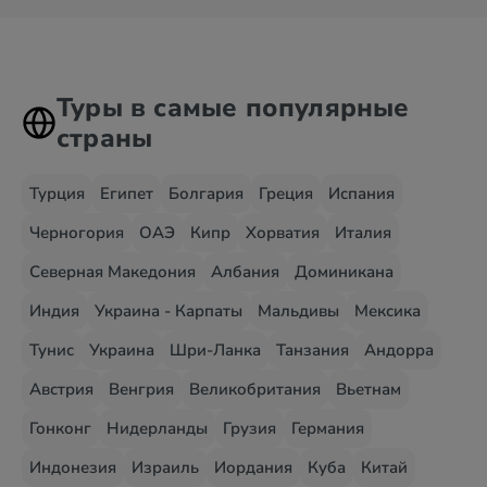
Туры в самые популярные
страны
Турция
Египет
Болгария
Греция
Испания
Черногория
ОАЭ
Кипр
Хорватия
Италия
Северная Македония
Албания
Доминикана
Индия
Украина - Карпаты
Мальдивы
Мексика
Тунис
Украина
Шри-Ланка
Танзания
Андорра
Австрия
Венгрия
Великобритания
Вьетнам
Гонконг
Нидерланды
Грузия
Германия
Индонезия
Израиль
Иордания
Куба
Китай