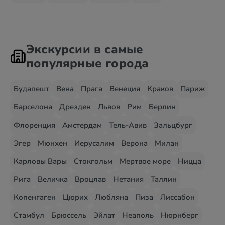
Экскурсии в самые
популярные города
Будапешт
Вена
Прага
Венеция
Краков
Париж
Барселона
Дрезден
Львов
Рим
Берлин
Флоренция
Амстердам
Тель-Авив
Зальцбург
Эгер
Мюнхен
Иерусалим
Верона
Милан
Карловы Вары
Стокгольм
Мертвое море
Ницца
Рига
Величка
Вроцлав
Нетания
Таллин
Копенгаген
Цюрих
Любляна
Пиза
Лиссабон
Стамбул
Брюссель
Эйлат
Неаполь
Нюрнберг