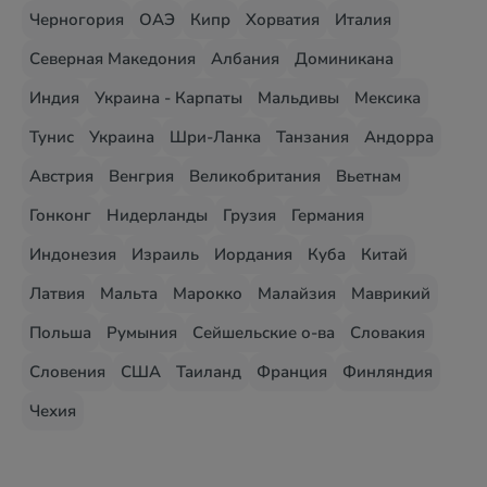
Черногория
ОАЭ
Кипр
Хорватия
Италия
Северная Македония
Албания
Доминикана
Индия
Украина - Карпаты
Мальдивы
Мексика
Тунис
Украина
Шри-Ланка
Танзания
Андорра
Австрия
Венгрия
Великобритания
Вьетнам
Гонконг
Нидерланды
Грузия
Германия
Индонезия
Израиль
Иордания
Куба
Китай
Латвия
Мальта
Марокко
Малайзия
Маврикий
Польша
Румыния
Сейшельские о-ва
Словакия
Словения
США
Таиланд
Франция
Финляндия
Чехия