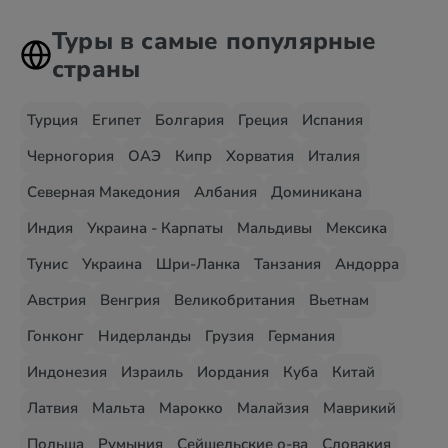
Туры в самые популярные
страны
Турция
Египет
Болгария
Греция
Испания
Черногория
ОАЭ
Кипр
Хорватия
Италия
Северная Македония
Албания
Доминикана
Индия
Украина - Карпаты
Мальдивы
Мексика
Тунис
Украина
Шри-Ланка
Танзания
Андорра
Австрия
Венгрия
Великобритания
Вьетнам
Гонконг
Нидерланды
Грузия
Германия
Индонезия
Израиль
Иордания
Куба
Китай
Латвия
Мальта
Марокко
Малайзия
Маврикий
Польша
Румыния
Сейшельские о-ва
Словакия