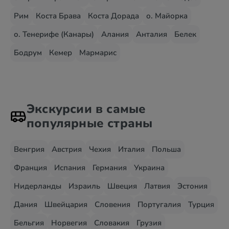
Рим
Коста Брава
Коста Дорада
о. Майорка
о. Тенерифе (Канары)
Алания
Анталия
Белек
Бодрум
Кемер
Мармарис
Экскурсии в самые
популярные страны
Венгрия
Австрия
Чехия
Италия
Польша
Франция
Испания
Германия
Украина
Нидерланды
Израиль
Швеция
Латвия
Эстония
Дания
Швейцария
Словения
Португалия
Турция
Бельгия
Норвегия
Словакия
Грузия