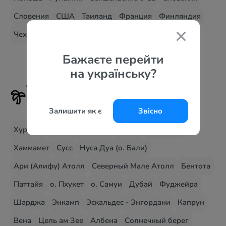
Словения
США
Таиланд
Франция
Финляндия
Чехия
Бажаєте перейти
на українську?
Туры на самые популярные
курорты
Залишити як є
Звісно
Хургада
Шарм эль Шейх
о. Маэ
о. Джерба
Хаммамет
Сусс
Нуса Дуа (о. Бали)
Ари (Алифу) Атолл
Северный Мале Атолл
Бентота
Паттайя
о. Пхукет
о. Самуи
Дубай
Фуджейра
Шарджа
Энкамп
Эскальдес - Энгордани
Капрун
Вена
Цель ам Зее
Албена
Солнечный берег