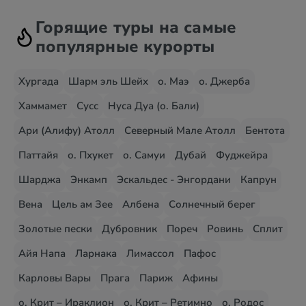
Горящие туры на самые
популярные курорты
Хургада
Шарм эль Шейх
о. Маэ
о. Джерба
Хаммамет
Сусс
Нуса Дуа (о. Бали)
Ари (Алифу) Атолл
Северный Мале Атолл
Бентота
Паттайя
о. Пхукет
о. Самуи
Дубай
Фуджейра
Шарджа
Энкамп
Эскальдес - Энгордани
Капрун
Вена
Цель ам Зее
Албена
Солнечный берег
Золотые пески
Дубровник
Пореч
Ровинь
Сплит
Айя Напа
Ларнака
Лимассол
Пафос
Карловы Вары
Прага
Париж
Афины
о. Крит – Ираклион
о. Крит – Ретимно
о. Родос