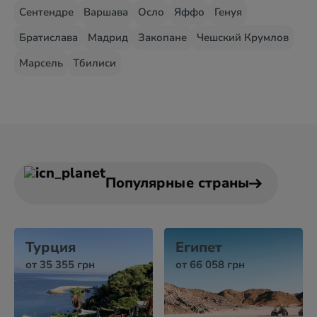
Сентендре
Варшава
Осло
Яффо
Генуя
Братислава
Мадрид
Закопане
Чешский Крумлов
Марсель
Тбилиси
Популярные страны
Турция
Египет
от 35 355 грн
от 66 058 грн