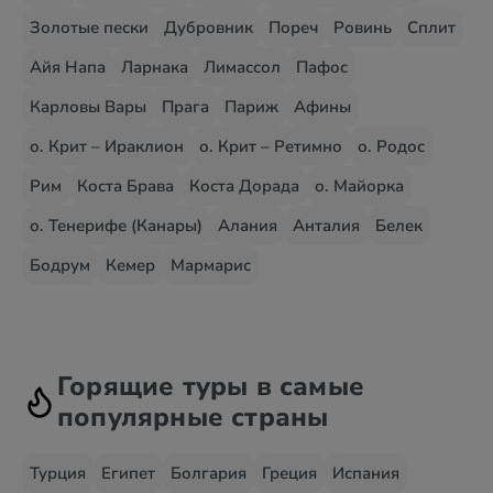
Золотые пески
Дубровник
Пореч
Ровинь
Сплит
Айя Напа
Ларнака
Лимассол
Пафос
Карловы Вары
Прага
Париж
Афины
о. Крит – Ираклион
о. Крит – Ретимно
о. Родос
Рим
Коста Брава
Коста Дорада
о. Майорка
о. Тенерифе (Канары)
Алания
Анталия
Белек
Бодрум
Кемер
Мармарис
Горящие туры в самые
популярные страны
Турция
Египет
Болгария
Греция
Испания