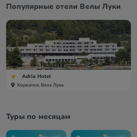
Башка Вода
Брела
Популярные отели Велы Луки
Биоград
Водице
Adria Hotel
Хорватия, Вела Лука
Туры по месяцам