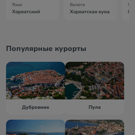
Язык
Валюта
По
Хорватский
Хорватская куна
02
Популярные курорты
Дубровник
Пула