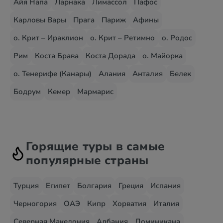
Айя Напа
Ларнака
Лимассол
Пафос
Карловы Вары
Прага
Париж
Афины
о. Крит – Ираклион
о. Крит – Ретимно
о. Родос
Рим
Коста Брава
Коста Дорада
о. Майорка
о. Тенерифе (Канары)
Алания
Анталия
Белек
Бодрум
Кемер
Мармарис
Горящие туры в самые
популярные страны
Турция
Египет
Болгария
Греция
Испания
Черногория
ОАЭ
Кипр
Хорватия
Италия
Северная Македония
Албания
Доминикана