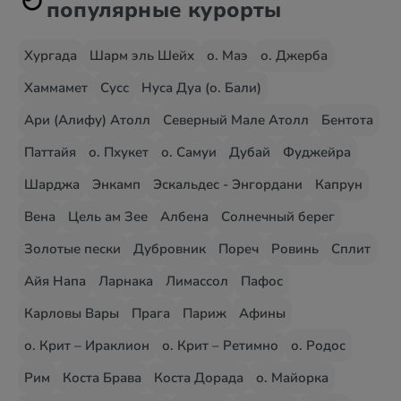
популярные курорты
Хургада
Шарм эль Шейх
о. Маэ
о. Джерба
Хаммамет
Сусс
Нуса Дуа (о. Бали)
Ари (Алифу) Атолл
Северный Мале Атолл
Бентота
Паттайя
о. Пхукет
о. Самуи
Дубай
Фуджейра
Шарджа
Энкамп
Эскальдес - Энгордани
Капрун
Вена
Цель ам Зее
Албена
Солнечный берег
Золотые пески
Дубровник
Пореч
Ровинь
Сплит
Айя Напа
Ларнака
Лимассол
Пафос
Карловы Вары
Прага
Париж
Афины
о. Крит – Ираклион
о. Крит – Ретимно
о. Родос
Рим
Коста Брава
Коста Дорада
о. Майорка