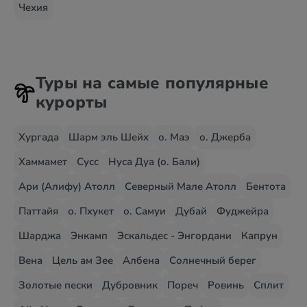
Чехия
Туры на самые популярные
курорты
Хургада
Шарм эль Шейх
о. Маэ
о. Джерба
Хаммамет
Сусс
Нуса Дуа (о. Бали)
Ари (Алифу) Атолл
Северный Мале Атолл
Бентота
Паттайя
о. Пхукет
о. Самуи
Дубай
Фуджейра
Шарджа
Энкамп
Эскальдес - Энгордани
Капрун
Вена
Цель ам Зее
Албена
Солнечный берег
Золотые пески
Дубровник
Пореч
Ровинь
Сплит