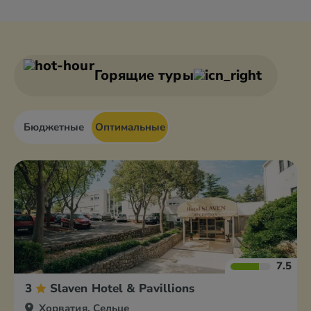
Башка Вода
Брела
Биоград
Водице
Горящие туры
Бюджетные
Оптимальные
7.5
3
Slaven Hotel & Pavillions
Хорватия, Сельце