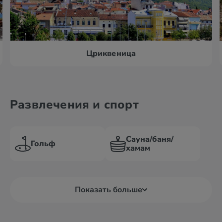
Цриквеница
Развлечения и спорт
Сауна/баня/
Гольф
хамам
Показать больше