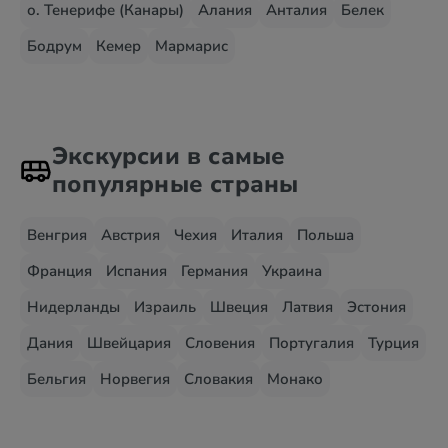
о. Тенерифе (Канары)
Алания
Анталия
Белек
Бодрум
Кемер
Мармарис
Экскурсии в самые
популярные страны
Венгрия
Австрия
Чехия
Италия
Польша
Франция
Испания
Германия
Украина
Нидерланды
Израиль
Швеция
Латвия
Эстония
Дания
Швейцария
Словения
Португалия
Турция
Бельгия
Норвегия
Словакия
Монако