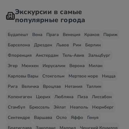
Экскурсии в самые
популярные города
Будапешт
Вена
Прага
Венеция
Краков
Париж
Барселона
Дрезден
Львов
Рим
Берлин
Флоренция
Амстердам
Тель-Авив
Зальцбург
Эгер
Мюнхен
Иерусалим
Верона
Милан
Карловы Вары
Стокгольм
Мертвое море
Ницца
Рига
Величка
Вроцлав
Нетания
Таллин
Копенгаген
Цюрих
Любляна
Пиза
Лиссабон
Стамбул
Брюссель
Эйлат
Неаполь
Нюрнберг
Сентендре
Варшава
Осло
Яффо
Генуя
Братислава
Закопане
Мадрид
Чешский Крумлов