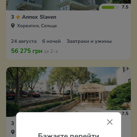
7.5
3
Annex Slaven
Хорватия, Сельце
24 августа
6 ночей
Завтраки и ужины
56 275 грн
за 2-х
7.5
3
Slaven Hotel & Pavillions
Хорватия, Сельце
Бажаєте перейти