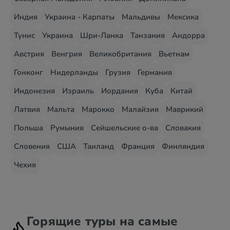
Индия
Украина - Карпаты
Мальдивы
Мексика
Тунис
Украина
Шри-Ланка
Танзания
Андорра
Австрия
Венгрия
Великобритания
Вьетнам
Гонконг
Нидерланды
Грузия
Германия
Индонезия
Израиль
Иордания
Куба
Китай
Латвия
Мальта
Марокко
Малайзия
Маврикий
Польша
Румыния
Сейшельские о-ва
Словакия
Словения
США
Таиланд
Франция
Финляндия
Чехия
Горящие туры на самые