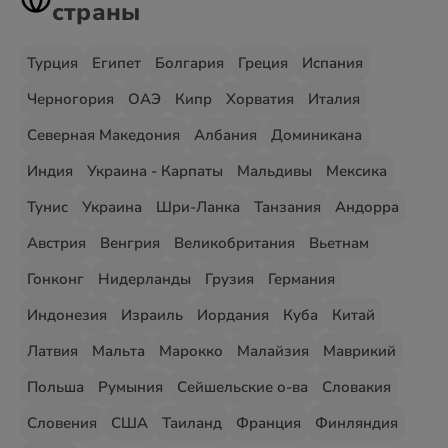
страны
Турция
Египет
Болгария
Греция
Испания
Черногория
ОАЭ
Кипр
Хорватия
Италия
Северная Македония
Албания
Доминикана
Индия
Украина - Карпаты
Мальдивы
Мексика
Тунис
Украина
Шри-Ланка
Танзания
Андорра
Австрия
Венгрия
Великобритания
Вьетнам
Гонконг
Нидерланды
Грузия
Германия
Индонезия
Израиль
Иордания
Куба
Китай
Латвия
Мальта
Марокко
Малайзия
Маврикий
Польша
Румыния
Сейшельские о-ва
Словакия
Словения
США
Таиланд
Франция
Финляндия