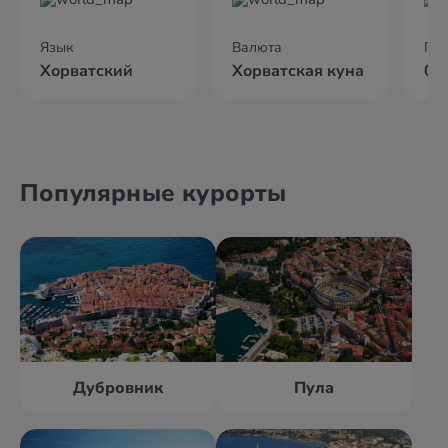
Язык
Валюта
По
Хорватский
Хорватская куна
02
Популярные курорты
Дубровник
Пула