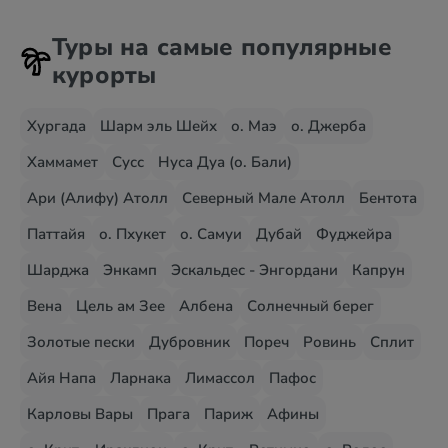
Туры на самые популярные
курорты
Хургада
Шарм эль Шейх
о. Маэ
о. Джерба
Хаммамет
Сусс
Нуса Дуа (о. Бали)
Ари (Алифу) Атолл
Северный Мале Атолл
Бентота
Паттайя
о. Пхукет
о. Самуи
Дубай
Фуджейра
Шарджа
Энкамп
Эскальдес - Энгордани
Капрун
Вена
Цель ам Зее
Албена
Солнечный берег
Золотые пески
Дубровник
Пореч
Ровинь
Сплит
Айя Напа
Ларнака
Лимассол
Пафос
Карловы Вары
Прага
Париж
Афины