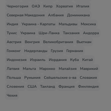
Черногория
ОАЭ
Кипр
Хорватия
Италия
Северная Македония
Албания
Доминикана
Индия
Украина - Карпаты
Мальдивы
Мексика
Тунис
Украина
Шри-Ланка
Танзания
Андорра
Австрия
Венгрия
Великобритания
Вьетнам
Гонконг
Нидерланды
Грузия
Германия
Индонезия
Израиль
Иордания
Куба
Китай
Латвия
Мальта
Марокко
Малайзия
Маврикий
Польша
Румыния
Сейшельские о-ва
Словакия
Словения
США
Таиланд
Франция
Финляндия
Чехия