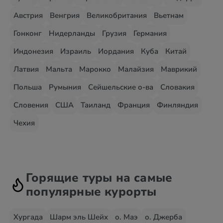
Австрия
Венгрия
Великобритания
Вьетнам
Гонконг
Нидерланды
Грузия
Германия
Индонезия
Израиль
Иордания
Куба
Китай
Латвия
Мальта
Марокко
Малайзия
Маврикий
Польша
Румыния
Сейшельские о-ва
Словакия
Словения
США
Таиланд
Франция
Финляндия
Чехия
Горящие туры на самые
популярные курорты
Хургада
Шарм эль Шейх
о. Маэ
о. Джерба