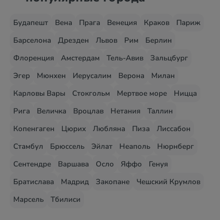
Будапешт
Вена
Прага
Венеция
Краков
Париж
Барселона
Дрезден
Львов
Рим
Берлин
Флоренция
Амстердам
Тель-Авив
Зальцбург
Эгер
Мюнхен
Иерусалим
Верона
Милан
Карловы Вары
Стокгольм
Мертвое море
Ницца
Рига
Величка
Вроцлав
Нетания
Таллин
Копенгаген
Цюрих
Любляна
Пиза
Лиссабон
Стамбул
Брюссель
Эйлат
Неаполь
Нюрнберг
Сентендре
Варшава
Осло
Яффо
Генуя
Братислава
Мадрид
Закопане
Чешский Крумлов
Марсель
Тбилиси