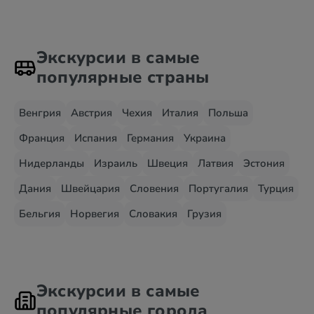
Экскурсии в самые
популярные страны
Венгрия
Австрия
Чехия
Италия
Польша
Франция
Испания
Германия
Украина
Нидерланды
Израиль
Швеция
Латвия
Эстония
Дания
Швейцария
Словения
Португалия
Турция
Бельгия
Норвегия
Словакия
Грузия
Экскурсии в самые
популярные города