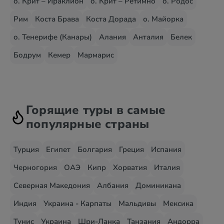
о. Крит – Ираклион
о. Крит – Ретимно
о. Родос
Рим
Коста Брава
Коста Дорада
о. Майорка
о. Тенерифе (Канары)
Алания
Анталия
Белек
Бодрум
Кемер
Мармарис
Горящие туры в самые
популярные страны
Турция
Египет
Болгария
Греция
Испания
Черногория
ОАЭ
Кипр
Хорватия
Италия
Северная Македония
Албания
Доминикана
Индия
Украина - Карпаты
Мальдивы
Мексика
Тунис
Украина
Шри-Ланка
Танзания
Андорра