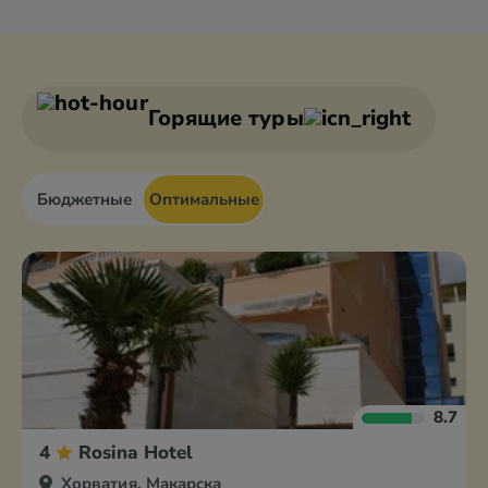
Башка Вода
Брела
Биоград
Водице
Горящие туры
Бюджетные
Оптимальные
8.7
4
Rosina Hotel
Хорватия, Макарска