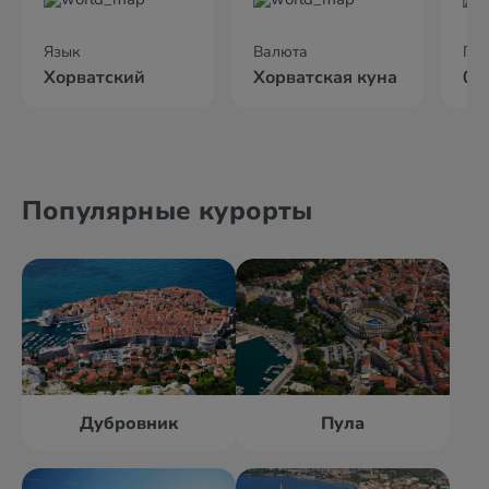
Язык
Валюта
По
Хорватский
Хорватская куна
02
Популярные курорты
Дубровник
Пула