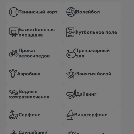
Теннисный корт
Волейбол
Баскетбольная
Футбольное поле
площадка
Прокат
Тренажерный
велосипедов
зал
Аэробика
Занятия йогой
Водные
Дайвинг
развлечения
Серфинг
Виндсерфинг
Сауна/баня/