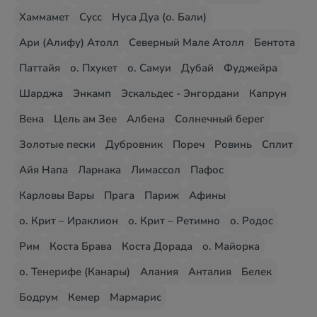
Хаммамет
Сусс
Нуса Дуа (о. Бали)
Ари (Алифу) Атолл
Северный Мале Атолл
Бентота
Паттайя
о. Пхукет
о. Самуи
Дубай
Фуджейра
Шарджа
Энкамп
Эскальдес - Энгордани
Капрун
Вена
Цель ам Зее
Албена
Солнечный берег
Золотые пески
Дубровник
Пореч
Ровинь
Сплит
Айя Напа
Ларнака
Лимассол
Пафос
Карловы Вары
Прага
Париж
Афины
о. Крит – Ираклион
о. Крит – Ретимно
о. Родос
Рим
Коста Брава
Коста Дорада
о. Майорка
о. Тенерифе (Канары)
Алания
Анталия
Белек
Бодрум
Кемер
Мармарис