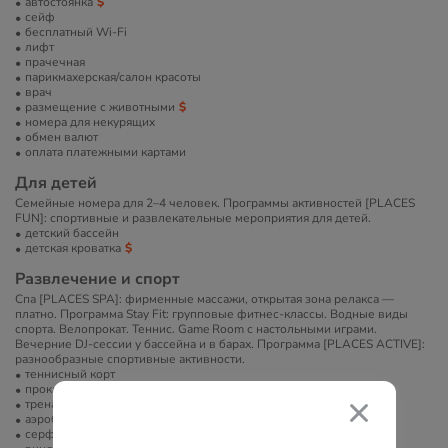
автостоянка
сейф
бесплатный Wi-Fi
лифт
прачечная
парикмахерская/салон красоты
врач
размещение с животными
номера для некурящих
обмен валют
оплата платежными картами
Для детей
Семейные номера для 2–4 человек. Программы активностей [PLACES
FUN]: спортивные и развлекательные мероприятия для детей.
детский бассейн
детская кроватка
Развлечение и спорт
Спа [PLACES SPA]: фирменные массажи, открытая зона релакса —
платно. Программа Stay Fit: групповые фитнес-классы. Водные виды
спорта. Велопрокат. Теннис. Game Room с настольными играми.
Вечерние DJ-сессии у бассейна и в барах. Программа [PLACES ACTIVE]:
разнообразные спортивные активности.
теннисный корт
прокат велосипедов
тренажерный зал
аэробика
серфинг