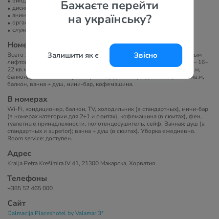
виндсерфинг
Бажаєте перейти
диско-клуб
на українську?
анимация
организация экскурсий
служба организации торжеств
Номера
Залишити як є
Звісно
Всего 190 номеров в современном 10-этажном здании с панорамным
лифтом. Категории: [PLACES ROOM] для 2 (вид на море, сторона) — 16–
22 кв.м, балкон; [PLACES ROOM] для 2+1 (вид на море) — 23–27 кв.м,
балкон; [PLACES SUITE] Cherry on Top для 2+1 (вид на море) — 42 кв.м,
балкон, ванна + душ, мини-бар, кофемашина.
В номерах
Wi-Fi, кондиционер, балкон, TV, холодильник (в стандартных), мини-бар
(в номерах категории для 2+1 и сюитах), кофемашина (в сюитах), фен,
туалетные принадлежности, полотенцесушитель, сейф. Ванная: душ (в
стандартных и superior); ванна + душ (в сюитах). Уборка ежедневно.
Room service: доступен.
Адрес
Kralja Petra Krešimira IV 41, 21300 Макарска, Хорватия
Телефоны
+385 52 465 000
Сайт
Dalmacija Placeshotel by Valamar 3*