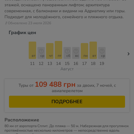
этажей, оснащено панорамным лифтом; архитектура
современная, с балконами и видами на Адриатику или горы.
Подходит для молодёжного, семейного и пляжного отдыха.
// Обновлено 23 июля 2026
График цен
вт
ср
чт
пт
сб
вс
пн
вт
ср
11
12
13
14
15
16
17
18
19
Август
109 488 грн
Туры от
за двоих, 7 ночей, c
авиаперелетом
ПОДРОБНЕЕ
Расположение
80 км от аэропорта Сплит. До пляжа — 50 м. Набережная для прогулянок
протяжённостью несколько километров — непосредственно вдоль