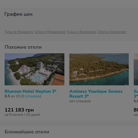
График цен
Туры в Макарску
Отели Макарской
Туры в Хорватию
Отели Хорватии
Похожие отели
Bluesun Hotel Neptun 3*
Aminess Younique Senses
S
Resort 3*
3*
8,5
из 10 (
8 отзывов
)
нет отзывов
5,
121 183 грн
8
за 9 ночей / 10 дней
за
Ближайшие отели