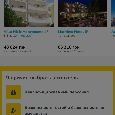
Villa Nizic Apartments 4*
Maritimo Hotel 3*
An
8,8
из 10 (
4 отзывa
)
нет отзывов
не
48 824 грн
65 310 грн
за 6 ночей / 7 дней
за 6 ночей / 7 дней
9 причин выбрать этот отель
Квалифицированный персонал
Безопасность гостей и безопасность их
имущества