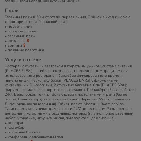
отеля. Рядом небольшая яхтенная марина.
Пляж
Галечный пляж в 50 м от отеля, первая линия. Прямой выход к морю с
территории отеля. Городской пляж.
первая линия
городской пляж
галечный пляж
шезлонги
зонтики
пляжные полотенца
Услуги в отеле
Ресторан с буфетным завтраком и буфетным ужином; система питания
[PLACES FLEXI] — гибкий полупансион с ежедневным кредитом для
использования в ресторане и барах без фиксированного времени
приёма пищи. Несколько баров [PLACES BARS] с фирменными
коктейлями и DJ-сессиями. 2 открытых бассейна. Спа [PLACES SPA]:
фирменные массажи, открытая зона релакса. Тренажёрный зал, работает
24/7. Велопрокат. Теннис. Зона отдыха с настольными играми (Game
Room). Станция зарядки электромобилей. Парковка. Wi-Fi. Прачечная.
Лифт (включая панорамный). Обмен валют. Магазин. Room service.
Туристическая клиника; врач на связи 24/7 по телефону. Размещение с
домашними животными в отдельных номерах (платно; приветственный
набор: угощение, игрушка, миска, путеводитель для питомца).
ресторан
кафе/бар
открытый бассейн
конференц-зал/банкетный зал