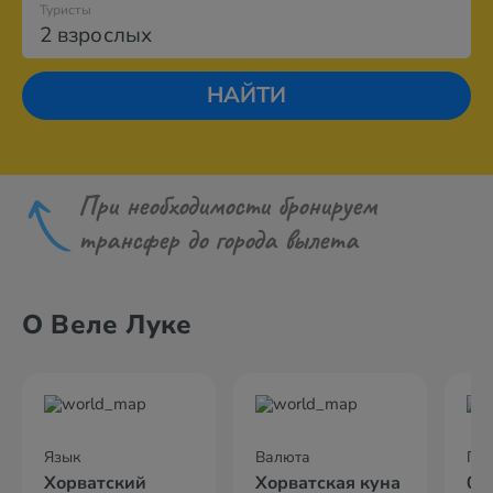
Туристы
2 взрослых
НАЙТИ
При необходимости бронируем
трансфер до города вылета
О Веле Луке
Язык
Валюта
По
Хорватский
Хорватская куна
02