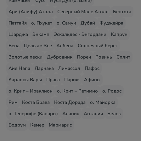
Хаммамет
Сусс
Нуса Дуа (о. Бали)
Ари (Алифу) Атолл
Северный Мале Атолл
Бентота
Паттайя
о. Пхукет
о. Самуи
Дубай
Фуджейра
Шарджа
Энкамп
Эскальдес - Энгордани
Капрун
Вена
Цель ам Зее
Албена
Солнечный берег
Золотые пески
Дубровник
Пореч
Ровинь
Сплит
Айя Напа
Ларнака
Лимассол
Пафос
Карловы Вары
Прага
Париж
Афины
о. Крит – Ираклион
о. Крит – Ретимно
о. Родос
Рим
Коста Брава
Коста Дорада
о. Майорка
о. Тенерифе (Канары)
Алания
Анталия
Белек
Бодрум
Кемер
Мармарис