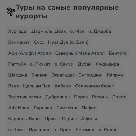
Туры на самые популярные
курорты
Хургада
Шарм эль Шейх
о. Маэ
о. Джерба
Хаммамет
Сусс
Нуса Дуа (о. Бали)
Ари (Алифу) Атолл
Северный Мале Атолл
Бентота
Паттайя
о. Пхукет
о. Самуи
Дубай
Фуджейра
Шарджа
Энкамп
Эскальдес - Энгордани
Капрун
Вена
Цель ам Зее
Албена
Солнечный берег
Золотые пески
Дубровник
Пореч
Ровинь
Сплит
Айя Напа
Ларнака
Лимассол
Пафос
Карловы Вары
Прага
Париж
Афины
о. Крит – Ираклион
о. Крит – Ретимно
о. Родос