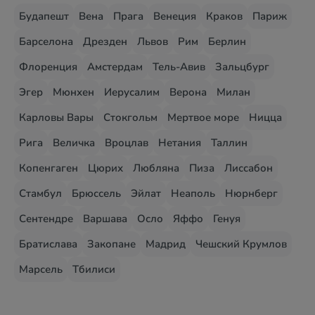
Будапешт
Вена
Прага
Венеция
Краков
Париж
Барселона
Дрезден
Львов
Рим
Берлин
Флоренция
Амстердам
Тель-Авив
Зальцбург
Эгер
Мюнхен
Иерусалим
Верона
Милан
Карловы Вары
Стокгольм
Мертвое море
Ницца
Рига
Величка
Вроцлав
Нетания
Таллин
Копенгаген
Цюрих
Любляна
Пиза
Лиссабон
Стамбул
Брюссель
Эйлат
Неаполь
Нюрнберг
Сентендре
Варшава
Осло
Яффо
Генуя
Братислава
Закопане
Мадрид
Чешский Крумлов
Марсель
Тбилиси