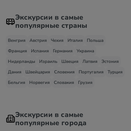
Экскурсии в самые
популярные страны
Венгрия
Австрия
Чехия
Италия
Польша
Франция
Испания
Германия
Украина
Нидерланды
Израиль
Швеция
Латвия
Эстония
Дания
Швейцария
Словения
Португалия
Турция
Бельгия
Норвегия
Словакия
Грузия
Экскурсии в самые
популярные города