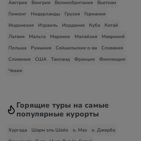
Австрия
Венгрия
Великобритания
Вьетнам
Гонконг
Нидерланды
Грузия
Германия
Индонезия
Израиль
Иордания
Куба
Китай
Латвия
Мальта
Марокко
Малайзия
Маврикий
Польша
Румыния
Сейшельские о-ва
Словакия
Словения
США
Таиланд
Франция
Финляндия
Чехия
Горящие туры на самые
популярные курорты
Хургада
Шарм эль Шейх
о. Маэ
о. Джерба