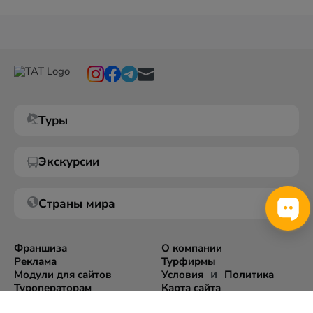
Туры
Экскурсии
Страны мира
Франшиза
О компании
Реклама
Турфирмы
и
Модули для сайтов
Условия
Политика
Туроператорам
Карта сайта
Экспорт информации