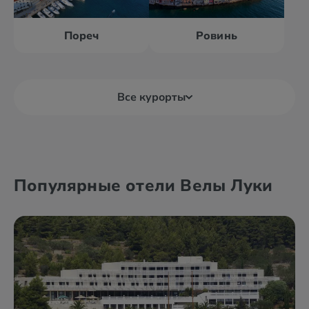
Пореч
Ровинь
Все курорты
Башка Вода
Брела
Популярные отели Велы Луки
Биоград
Водице