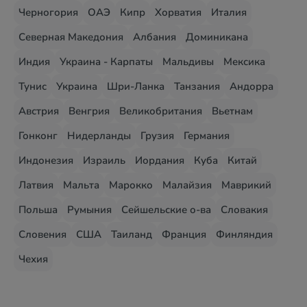
Черногория
ОАЭ
Кипр
Хорватия
Италия
Северная Македония
Албания
Доминикана
Индия
Украина - Карпаты
Мальдивы
Мексика
Тунис
Украина
Шри-Ланка
Танзания
Андорра
Австрия
Венгрия
Великобритания
Вьетнам
Гонконг
Нидерланды
Грузия
Германия
Индонезия
Израиль
Иордания
Куба
Китай
Латвия
Мальта
Марокко
Малайзия
Маврикий
Польша
Румыния
Сейшельские о-ва
Словакия
Словения
США
Таиланд
Франция
Финляндия
Чехия