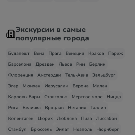
Экскурсии в самые
популярные города
Будапешт
Вена
Прага
Венеция
Краков
Париж
Барселона
Дрезден
Львов
Рим
Берлин
Флоренция
Амстердам
Тель-Авив
Зальцбург
Эгер
Мюнхен
Иерусалим
Верона
Милан
Карловы Вары
Стокгольм
Мертвое море
Ницца
Рига
Величка
Вроцлав
Нетания
Таллин
Копенгаген
Цюрих
Любляна
Пиза
Лиссабон
Стамбул
Брюссель
Эйлат
Неаполь
Нюрнберг