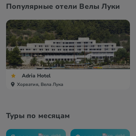
Башка Вода
Брела
Популярные отели Велы Луки
Биоград
Водице
Adria Hotel
Хорватия, Вела Лука
Туры по месяцам