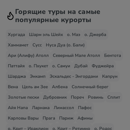
Горящие туры на самые
популярные курорты
Хургада
Шарм эль Шейх
о. Маэ
о. Джерба
Хаммамет
Сусс
Нуса Дуа (о. Бали)
Ари (Алифу) Атолл
Северный Мале Атолл
Бентота
Паттайя
о. Пхукет
о. Самуи
Дубай
Фуджейра
Шарджа
Энкамп
Эскальдес - Энгордани
Капрун
Вена
Цель ам Зее
Албена
Солнечный берег
Золотые пески
Дубровник
Пореч
Ровинь
Сплит
Айя Напа
Ларнака
Лимассол
Пафос
Карловы Вары
Прага
Париж
Афины
о. Крит – Ираклион
о. Крит – Ретимно
о. Родос