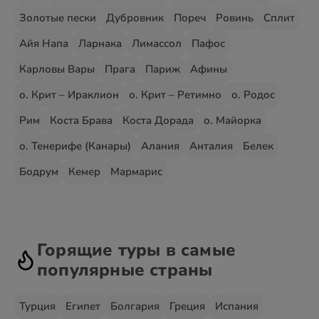
Золотые пески
Дубровник
Пореч
Ровинь
Сплит
Айя Напа
Ларнака
Лимассол
Пафос
Карловы Вары
Прага
Париж
Афины
о. Крит – Ираклион
о. Крит – Ретимно
о. Родос
Рим
Коста Брава
Коста Дорада
о. Майорка
о. Тенерифе (Канары)
Алания
Анталия
Белек
Бодрум
Кемер
Мармарис
Горящие туры в самые
популярные страны
Турция
Египет
Болгария
Греция
Испания