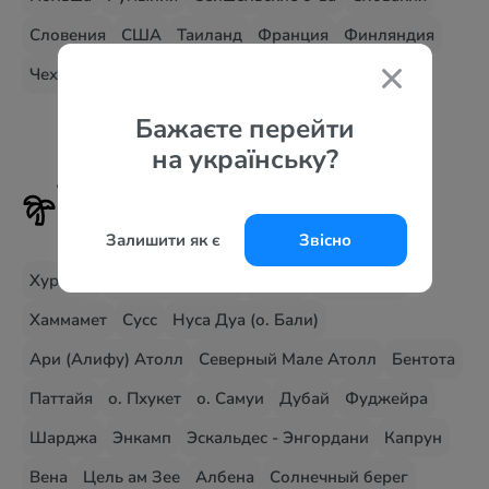
Словения
США
Таиланд
Франция
Финляндия
Чехия
Бажаєте перейти
на українську?
Туры на самые популярные
курорты
Залишити як є
Звісно
Хургада
Шарм эль Шейх
о. Маэ
о. Джерба
Хаммамет
Сусс
Нуса Дуа (о. Бали)
Ари (Алифу) Атолл
Северный Мале Атолл
Бентота
Паттайя
о. Пхукет
о. Самуи
Дубай
Фуджейра
Шарджа
Энкамп
Эскальдес - Энгордани
Капрун
Вена
Цель ам Зее
Албена
Солнечный берег