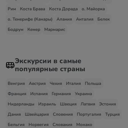
Рим
Коста Брава
Коста Дорада
о. Майорка
о. Тенерифе (Канары)
Алания
Анталия
Белек
Бодрум
Кемер
Мармарис
Экскурсии в самые
популярные страны
Венгрия
Австрия
Чехия
Италия
Польша
Франция
Испания
Германия
Украина
Нидерланды
Израиль
Швеция
Латвия
Эстония
Дания
Швейцария
Словения
Португалия
Турция
Бельгия
Норвегия
Словакия
Монако