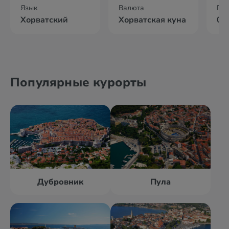
Язык
Валюта
По
Хорватский
Хорватская куна
02
Популярные курорты
Дубровник
Пула