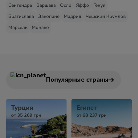
Сентендре
Варшава
Осло
Яффо
Генуя
Братислава
Закопане
Мадрид
Чешский Крумлов
Марсель
Монако
Популярные страны
Турция
Египет
от 35 269 грн
от 68 237 грн