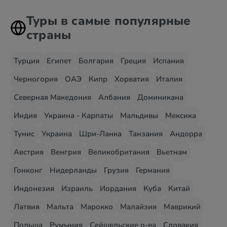
Туры в самые популярные
страны
Турция
Египет
Болгария
Греция
Испания
Черногория
ОАЭ
Кипр
Хорватия
Италия
Северная Македония
Албания
Доминикана
Индия
Украина - Карпаты
Мальдивы
Мексика
Тунис
Украина
Шри-Ланка
Танзания
Андорра
Австрия
Венгрия
Великобритания
Вьетнам
Гонконг
Нидерланды
Грузия
Германия
Индонезия
Израиль
Иордания
Куба
Китай
Латвия
Мальта
Марокко
Малайзия
Маврикий
Польша
Румыния
Сейшельские о-ва
Словакия