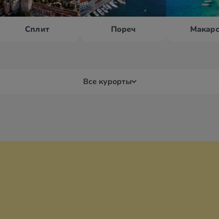
Сплит
Пореч
Макарс
Все курорты
Врсар
Дуб
Дрвеник
Заг