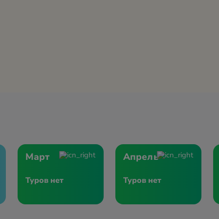
Март
Апрель
Туров нет
Туров нет