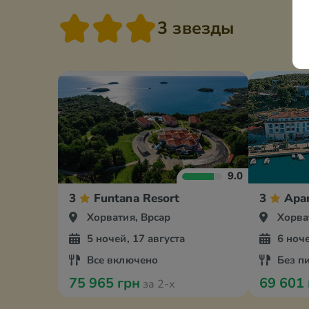
3 звезды
9.0
3
Funtana Resort
3
Apa
Хорватия, Врсар
Хорва
5 ночей, 17 августа
6 ноче
Все включено
Без п
75 965 грн
69 601
за 2-х