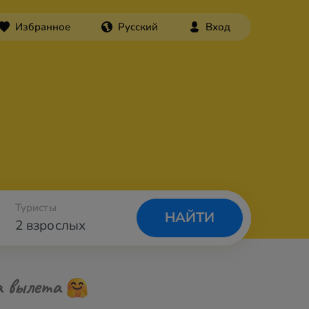
Избранное
Русский
Вход
Туристы
НАЙТИ
2 взрослых
а вылета