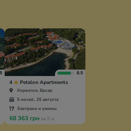
.5
8.5
esort
4
Petalon Apartments
Хорватия, Врсар
5 ночей, 25 августа
Завтраки и ужины
68 363 грн
за 2-х