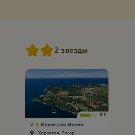
2 звезды
6.7
2
Koversada Rooms
Хорватия, Врсар