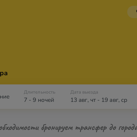
ра
Длительность
Дата выезда
ние
7 - 9 ночей
13 авг
,
чт
-
19 авг
,
ср
обходимости бронируем трансфер до город