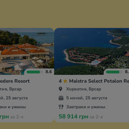
8.6
8
omes
edere Resort
4
Maistra Select Petalon R
тия, Врсар
Хорватия, Врсар
й, 25 августа
5 ночей, 25 августа
аки и ужины
Завтраки и ужины
 грн
58 914 грн
за 2-х
за 2-х