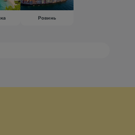
ка
Ровинь
ровник
Задар
реб
Ловран