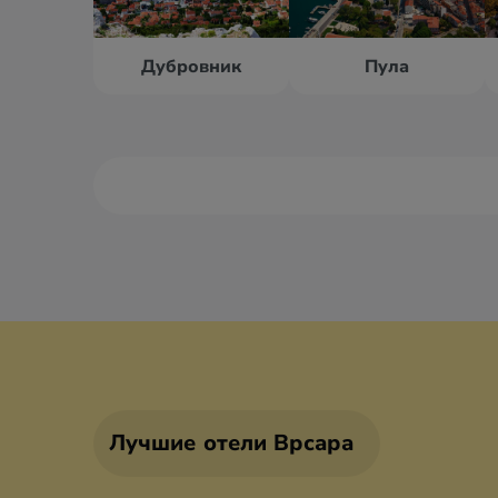
Дубровник
Пула
Башка Вода
Брела
Биоград
Водице
Лучшие отели Врсара