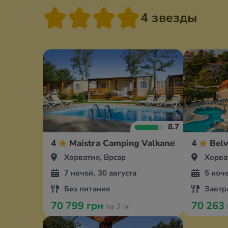
4 звезды
8.7
4
Maistra Camping Valkanela Mobile H
4
Belv
Хорватия, Врсар
Хорва
7 ночей, 30 августа
5 ноче
Без питания
Завтр
70 799 грн
70 263
за 2-х