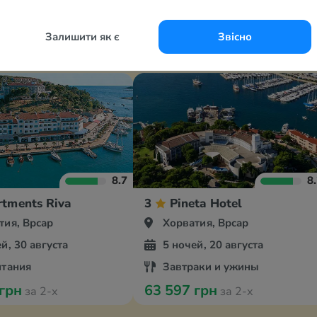
Залишити як є
Звісно
8.7
8
rtments Riva
3
Pineta Hotel
тия, Врсар
Хорватия, Врсар
й, 30 августа
5 ночей, 20 августа
итания
Завтраки и ужины
 грн
63 597 грн
за 2-х
за 2-х