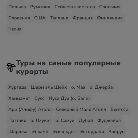
Польша
Румыния
Сейшельские о-ва
Словакия
Словения
США
Таиланд
Франция
Финляндия
Чехия
Туры на самые популярные
курорты
Хургада
Шарм эль Шейх
о. Маэ
о. Джерба
Хаммамет
Сусс
Нуса Дуа (о. Бали)
Ари (Алифу) Атолл
Северный Мале Атолл
Бентота
Паттайя
о. Пхукет
о. Самуи
Дубай
Фуджейра
Шарджа
Энкамп
Эскальдес - Энгордани
Капрун