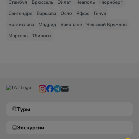
Стамбул
Брюссель
Эйлат
Неаполь
Нюрнберг
Сентендре
Варшава
Осло
Яффо
Генуя
Братислава
Мадрид
Закопане
Чешский Крумлов
Марсель
Тбилиси
Туры
Экскурсии