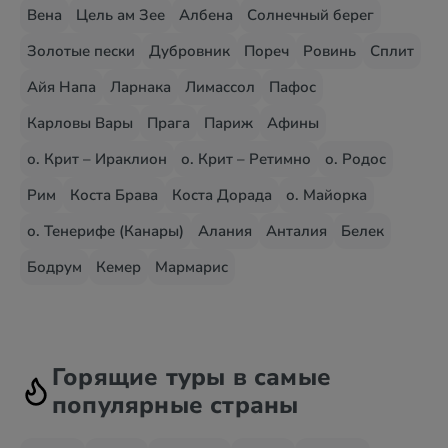
Вена
Цель ам Зее
Албена
Солнечный берег
Золотые пески
Дубровник
Пореч
Ровинь
Сплит
Айя Напа
Ларнака
Лимассол
Пафос
Карловы Вары
Прага
Париж
Афины
о. Крит – Ираклион
о. Крит – Ретимно
о. Родос
Рим
Коста Брава
Коста Дорада
о. Майорка
о. Тенерифе (Канары)
Алания
Анталия
Белек
Бодрум
Кемер
Мармарис
Горящие туры в самые
популярные страны