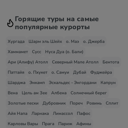
Горящие туры на самые
популярные курорты
Хургада
Шарм эль Шейх
о. Маэ
о. Джерба
Хаммамет
Сусс
Нуса Дуа (о. Бали)
Ари (Алифу) Атолл
Северный Мале Атолл
Бентота
Паттайя
о. Пхукет
о. Самуи
Дубай
Фуджейра
Шарджа
Энкамп
Эскальдес - Энгордани
Капрун
Вена
Цель ам Зее
Албена
Солнечный берег
Золотые пески
Дубровник
Пореч
Ровинь
Сплит
Айя Напа
Ларнака
Лимассол
Пафос
Карловы Вары
Прага
Париж
Афины