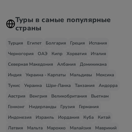
Туры в самые популярные
страны
Турция
Египет
Болгария
Греция
Испания
Черногория
ОАЭ
Кипр
Хорватия
Италия
Северная Македония
Албания
Доминикана
Индия
Украина - Карпаты
Мальдивы
Мексика
Тунис
Украина
Шри-Ланка
Танзания
Андорра
Австрия
Венгрия
Великобритания
Вьетнам
Гонконг
Нидерланды
Грузия
Германия
Индонезия
Израиль
Иордания
Куба
Китай
Латвия
Мальта
Марокко
Малайзия
Маврикий