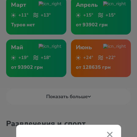
Март
Апрель
+11°
+13°
+15°
+15°
Туров нет
от 93902 грн
Май
Июнь
+19°
+18°
+24°
+22°
от 93902 грн
от 128635 грн
Показать больше
Развлечения и спорт