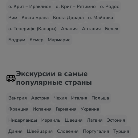
о. Крит – Ираклион
о. Крит – Ретимно
о. Родос
Рим
Коста Брава
Коста Дорада
о. Майорка
о. Тенерифе (Канары)
Алания
Анталия
Белек
Бодрум
Кемер
Мармарис
Экскурсии в самые
популярные страны
Венгрия
Австрия
Чехия
Италия
Польша
Франция
Испания
Германия
Украина
Нидерланды
Израиль
Швеция
Латвия
Эстония
Дания
Швейцария
Словения
Португалия
Турция