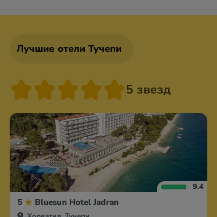
Башка Вода
Брела
Биоград
Водице
Лучшие отели Тучепи
5 звезд
9.4
5
Bluesun Hotel Jadran
Хорватия, Тучепи