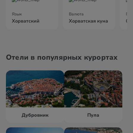
Язык
Валюта
По
Хорватский
Хорватская куна
02
Отели в популярных курортах
Дубровник
Пула