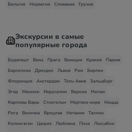
Бельгия
Норвегия
Словакия
Грузия
Экскурсии в самые
популярные города
Будапешт
Вена
Прага
Венеция
Краков
Париж
Барселона
Дрезден
Львов
Рим
Берлин
Флоренция
Амстердам
Тель-Авив
Зальцбург
Эгер
Мюнхен
Иерусалим
Верона
Милан
Карловы Вары
Стокгольм
Мертвое море
Ницца
Рига
Величка
Вроцлав
Нетания
Таллин
Копенгаген
Цюрих
Любляна
Пиза
Лиссабон