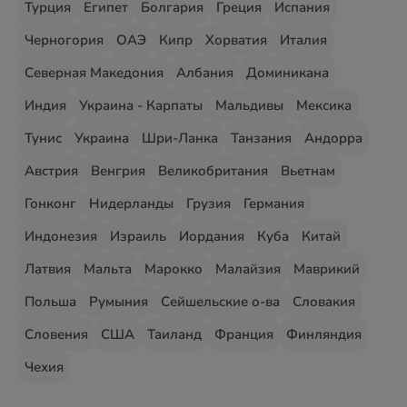
Турция
Египет
Болгария
Греция
Испания
Черногория
ОАЭ
Кипр
Хорватия
Италия
Северная Македония
Албания
Доминикана
Индия
Украина - Карпаты
Мальдивы
Мексика
Тунис
Украина
Шри-Ланка
Танзания
Андорра
Австрия
Венгрия
Великобритания
Вьетнам
Гонконг
Нидерланды
Грузия
Германия
Индонезия
Израиль
Иордания
Куба
Китай
Латвия
Мальта
Марокко
Малайзия
Маврикий
Польша
Румыния
Сейшельские о-ва
Словакия
Словения
США
Таиланд
Франция
Финляндия
Чехия