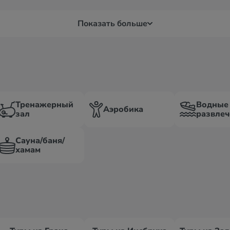
Показать больше
Тренажерный
Водные
Аэробика
зал
развлеч
Сауна/баня/
хамам