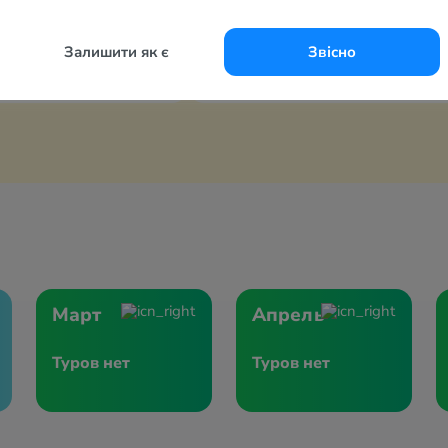
й, 21 августа
7 ночей, 21 августа
итания
Все включено
Залишити як є
Звісно
 грн
75 768 грн
за 2-х с перелётом
за 2-х
Март
Апрель
Туров нет
Туров нет