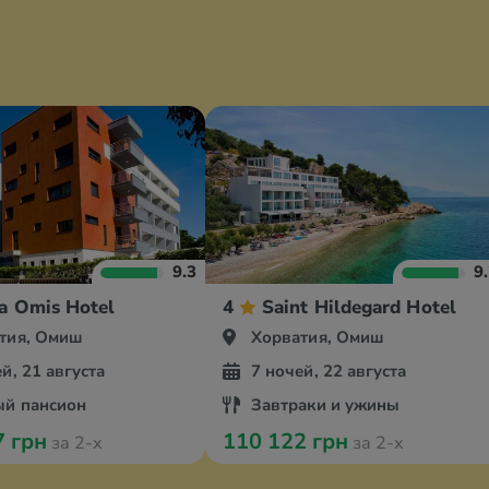
9.3
9
a Omis Hotel
4
Saint Hildegard Hotel
тия, Омиш
Хорватия, Омиш
й, 21 августа
7 ночей, 22 августа
й пансион
Завтраки и ужины
7 грн
110 122 грн
за 2-х
за 2-х