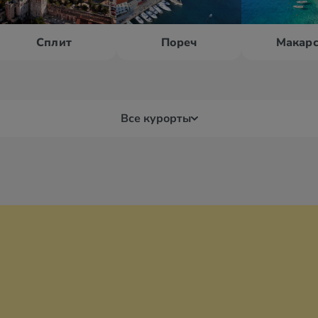
Сплит
Пореч
Макарс
Все курорты
Врсар
Дуб
Дрвеник
Заг