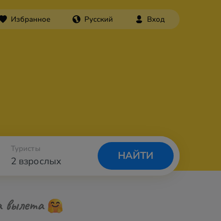
Избранное
Русский
Вход
Туристы
НАЙТИ
2 взрослых
а вылета