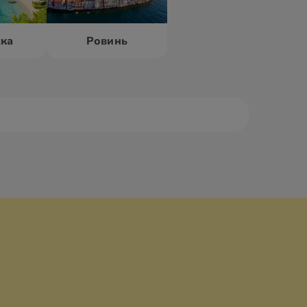
ка
Ровинь
ровник
Задар
реб
Ловран