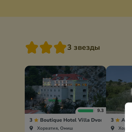
3 звезды
9.3
3
Boutique Hotel Villa Dvor Hotel
3
Apa
Хорватия, Омиш
Хорва