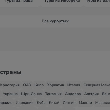
Туры из Граца
Туры из Инсбрука
Все курорты
 страны
Черногория
ОАЭ
Кипр
Хорватия
Италия
Северная Мак
Украина
Шри-Ланка
Танзания
Андорра
Австрия
Вен
зраиль
Иордания
Куба
Китай
Латвия
Мальта
Марокк