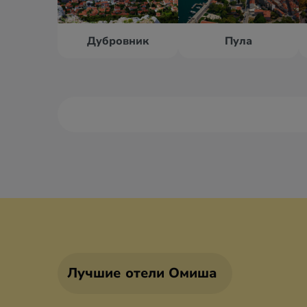
Дубровник
Пула
Башка Вода
Брела
Биоград
Водице
Лучшие отели Омиша