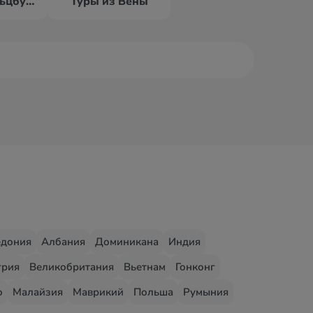
Туры из Зальцбурга
Туры из Вены
едония
Албания
Доминикана
Индия
грия
Великобритания
Вьетнам
Гонконг
о
Малайзия
Маврикий
Польша
Румыния