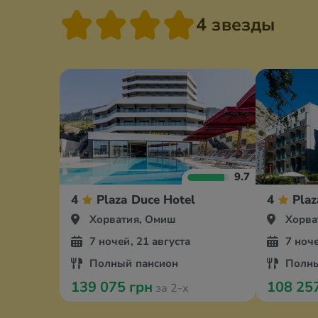
4 звезды
9.7
4
Plaza Duce Hotel
4
Plaz
Хорватия, Омиш
Хорва
7 ночей, 21 августа
7 ноче
Полный пансион
Полны
139 075 грн
108 25
за 2-х