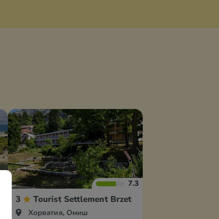
.6
7.3
iday Resort
3
Tourist Settlement Brzet
Хорватия, Омиш