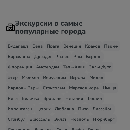
Экскурсии в самые
популярные города
Будапешт
Вена
Прага
Венеция
Краков
Париж
Барселона
Дрезден
Львов
Рим
Берлин
Флоренция
Амстердам
Тель-Авив
Зальцбург
Эгер
Мюнхен
Иерусалим
Верона
Милан
Карловы Вары
Стокгольм
Мертвое море
Ницца
Рига
Величка
Вроцлав
Нетания
Таллин
Копенгаген
Цюрих
Любляна
Пиза
Лиссабон
Стамбул
Брюссель
Эйлат
Неаполь
Нюрнберг
Сентендре
Варшава
Осло
Яффо
Генуя