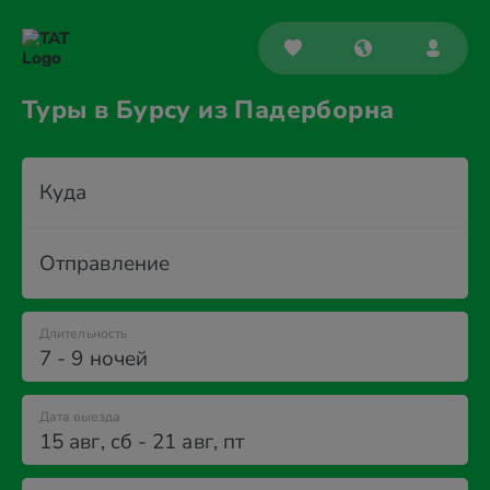
Туры в Бурсу из Падерборна
Куда
Отправление
Длительность
7 - 9 ночей
Дата выезда
15 авг
,
сб
-
21 авг
,
пт