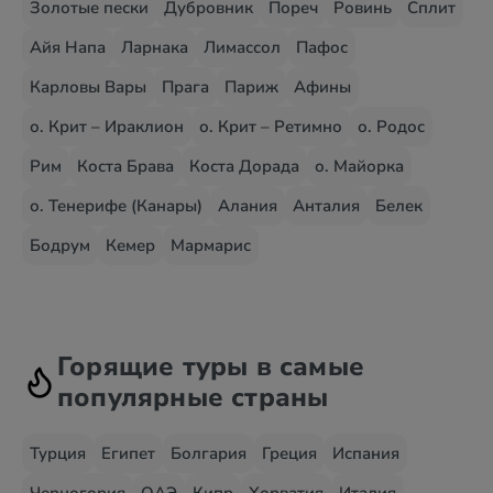
Золотые пески
Дубровник
Пореч
Ровинь
Сплит
Айя Напа
Ларнака
Лимассол
Пафос
Карловы Вары
Прага
Париж
Афины
о. Крит – Ираклион
о. Крит – Ретимно
о. Родос
Рим
Коста Брава
Коста Дорада
о. Майорка
о. Тенерифе (Канары)
Алания
Анталия
Белек
Бодрум
Кемер
Мармарис
Горящие туры в самые
популярные страны
Турция
Египет
Болгария
Греция
Испания