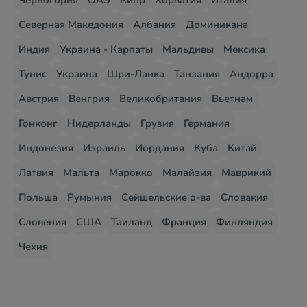
Черногория
ОАЭ
Кипр
Хорватия
Италия
Северная Македония
Албания
Доминикана
Индия
Украина - Карпаты
Мальдивы
Мексика
Тунис
Украина
Шри-Ланка
Танзания
Андорра
Австрия
Венгрия
Великобритания
Вьетнам
Гонконг
Нидерланды
Грузия
Германия
Индонезия
Израиль
Иордания
Куба
Китай
Латвия
Мальта
Марокко
Малайзия
Маврикий
Польша
Румыния
Сейшельские о-ва
Словакия
Словения
США
Таиланд
Франция
Финляндия
Чехия