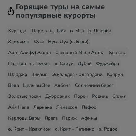
Горящие туры на самые
популярные курорты
Хургада
Шарм эль Шейх
о. Маэ
о. Джерба
Хаммамет
Сусс
Нуса Дуа (о. Бали)
Ари (Алифу) Атолл
Северный Мале Атолл
Бентота
Паттайя
о. Пхукет
о. Самуи
Дубай
Фуджейра
Шарджа
Энкамп
Эскальдес - Энгордани
Капрун
Вена
Цель ам Зее
Албена
Солнечный берег
Золотые пески
Дубровник
Пореч
Ровинь
Сплит
Айя Напа
Ларнака
Лимассол
Пафос
Карловы Вары
Прага
Париж
Афины
о. Крит – Ираклион
о. Крит – Ретимно
о. Родос