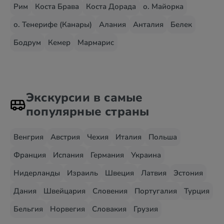
Рим
Коста Брава
Коста Дорада
о. Майорка
о. Тенерифе (Канары)
Алания
Анталия
Белек
Бодрум
Кемер
Мармарис
Экскурсии в самые
популярные страны
Венгрия
Австрия
Чехия
Италия
Польша
Франция
Испания
Германия
Украина
Нидерланды
Израиль
Швеция
Латвия
Эстония
Дания
Швейцария
Словения
Португалия
Турция
Бельгия
Норвегия
Словакия
Грузия