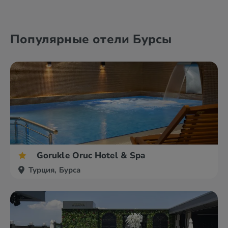
Алания
Анталия
Популярные отели Бурсы
Анкара
Афьон
Gorukle Oruc Hotel & Spa
Турция, Бурса