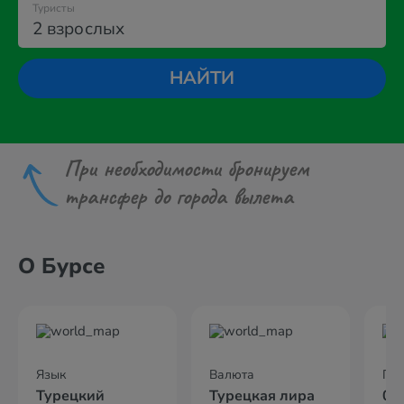
Туристы
2 взрослых
НАЙТИ
При необходимости бронируем
трансфер до города вылета
О Бурсе
Язык
Валюта
По
Турецкий
Турецкая лира
02