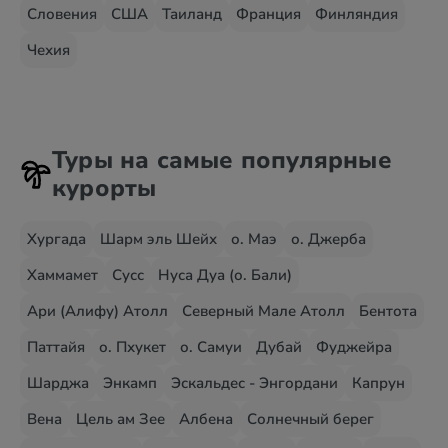
Словения
США
Таиланд
Франция
Финляндия
Чехия
Туры на самые популярные
курорты
Хургада
Шарм эль Шейх
о. Маэ
о. Джерба
Хаммамет
Сусс
Нуса Дуа (о. Бали)
Ари (Алифу) Атолл
Северный Мале Атолл
Бентота
Паттайя
о. Пхукет
о. Самуи
Дубай
Фуджейра
Шарджа
Энкамп
Эскальдес - Энгордани
Капрун
Вена
Цель ам Зее
Албена
Солнечный берег