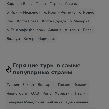
Карловы Вары
Прага
Париж
Афины
о. Крит – Ираклион
о. Крит – Ретимно
о. Родос
Рим
Коста Брава
Коста Дорада
о. Майорка
о. Тенерифе (Канары)
Алания
Анталия
Белек
Бодрум
Кемер
Мармарис
Горящие туры в самые
популярные страны
Турция
Египет
Болгария
Греция
Испания
Черногория
ОАЭ
Кипр
Хорватия
Италия
Северная Македония
Албания
Доминикана