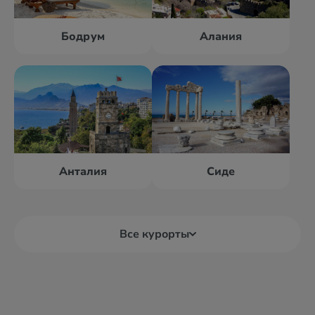
Бодрум
Алания
Анталия
Сиде
Все курорты
Алания
Анталия