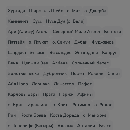
Хургада
Шарм эль Шейх
о. Маэ
о. Джерба
Хаммамет
Сусс
Нуса Дуа (о. Бали)
Ари (Алифу) Атолл
Северный Мале Атолл
Бентота
Паттайя
о. Пхукет
о. Самуи
Дубай
Фуджейра
Шарджа
Энкамп
Эскальдес - Энгордани
Капрун
Вена
Цель ам Зее
Албена
Солнечный берег
Золотые пески
Дубровник
Пореч
Ровинь
Сплит
Айя Напа
Ларнака
Лимассол
Пафос
Карловы Вары
Прага
Париж
Афины
о. Крит – Ираклион
о. Крит – Ретимно
о. Родос
Рим
Коста Брава
Коста Дорада
о. Майорка
о. Тенерифе (Канары)
Алания
Анталия
Белек