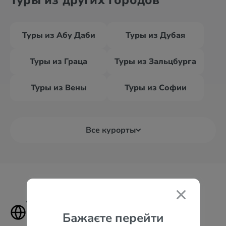
Туры из других городов
Туры из Абу Даби
Туры из Дубая
Туры из Граца
Туры из Зальцбурга
Туры из Вены
Туры из Софии
Все курорты
Туры в самые популярные
Бажаєте перейти
страны