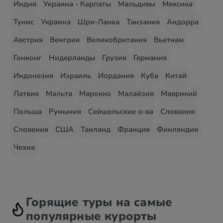
Индия
Украина - Карпаты
Мальдивы
Мексика
Тунис
Украина
Шри-Ланка
Танзания
Андорра
Австрия
Венгрия
Великобритания
Вьетнам
Гонконг
Нидерланды
Грузия
Германия
Индонезия
Израиль
Иордания
Куба
Китай
Латвия
Мальта
Марокко
Малайзия
Маврикий
Польша
Румыния
Сейшельские о-ва
Словакия
Словения
США
Таиланд
Франция
Финляндия
Чехия
Горящие туры на самые
популярные курорты