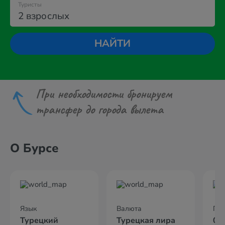
Туристы
2 взрослых
НАЙТИ
При необходимости бронируем
трансфер до города вылета
О Бурсе
Язык
Валюта
По
Турецкий
Турецкая лира
02