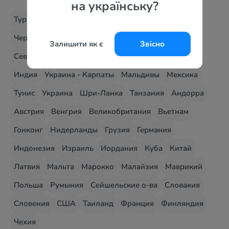
на українську?
Турция
Египет
Болгария
Греция
Испания
Черногория
ОАЭ
Кипр
Хорватия
Италия
Залишити як є
Звісно
Северная Македония
Албания
Доминикана
Индия
Украина - Карпаты
Мальдивы
Мексика
Тунис
Украина
Шри-Ланка
Танзания
Андорра
Австрия
Венгрия
Великобритания
Вьетнам
Гонконг
Нидерланды
Грузия
Германия
Индонезия
Израиль
Иордания
Куба
Китай
Латвия
Мальта
Марокко
Малайзия
Маврикий
Польша
Румыния
Сейшельские о-ва
Словакия
Словения
США
Таиланд
Франция
Финляндия
Чехия