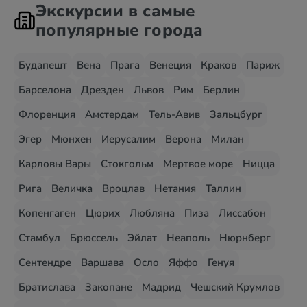
Экскурсии в самые
популярные города
Будапешт
Вена
Прага
Венеция
Краков
Париж
Барселона
Дрезден
Львов
Рим
Берлин
Флоренция
Амстердам
Тель-Авив
Зальцбург
Эгер
Мюнхен
Иерусалим
Верона
Милан
Карловы Вары
Стокгольм
Мертвое море
Ницца
Рига
Величка
Вроцлав
Нетания
Таллин
Копенгаген
Цюрих
Любляна
Пиза
Лиссабон
Стамбул
Брюссель
Эйлат
Неаполь
Нюрнберг
Сентендре
Варшава
Осло
Яффо
Генуя
Братислава
Закопане
Мадрид
Чешский Крумлов