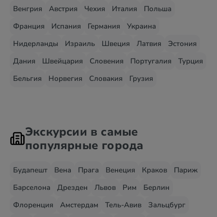
Венгрия
Австрия
Чехия
Италия
Польша
Франция
Испания
Германия
Украина
Нидерланды
Израиль
Швеция
Латвия
Эстония
Дания
Швейцария
Словения
Португалия
Турция
Бельгия
Норвегия
Словакия
Грузия
Экскурсии в самые
популярные города
Будапешт
Вена
Прага
Венеция
Краков
Париж
Барселона
Дрезден
Львов
Рим
Берлин
Флоренция
Амстердам
Тель-Авив
Зальцбург