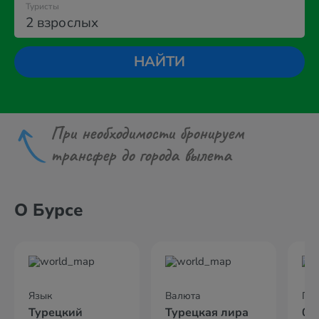
Туристы
2 взрослых
НАЙТИ
При необходимости бронируем
трансфер до города вылета
О Бурсе
Язык
Валюта
По
Турецкий
Турецкая лира
02