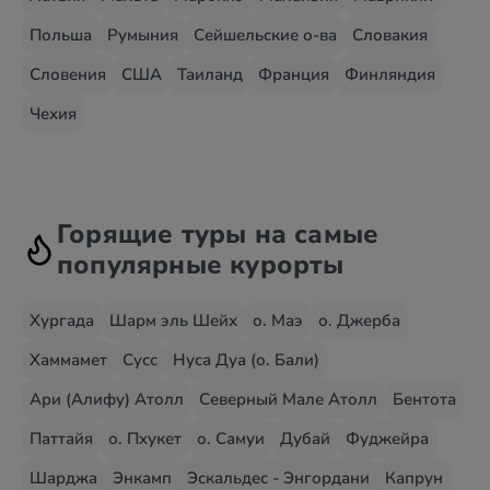
Польша
Румыния
Сейшельские о-ва
Словакия
Словения
США
Таиланд
Франция
Финляндия
Чехия
Горящие туры на самые
популярные курорты
Хургада
Шарм эль Шейх
о. Маэ
о. Джерба
Хаммамет
Сусс
Нуса Дуа (о. Бали)
Ари (Алифу) Атолл
Северный Мале Атолл
Бентота
Паттайя
о. Пхукет
о. Самуи
Дубай
Фуджейра
Шарджа
Энкамп
Эскальдес - Энгордани
Капрун