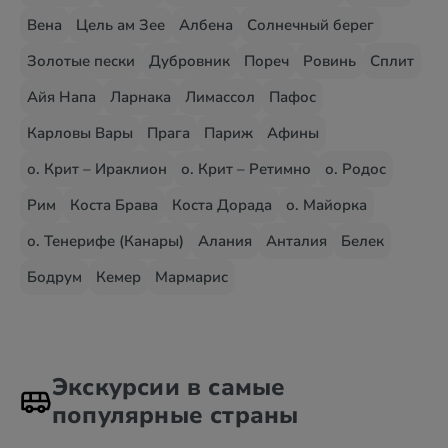
Вена
Цель ам Зее
Албена
Солнечный берег
Золотые пески
Дубровник
Пореч
Ровинь
Сплит
Айя Напа
Ларнака
Лимассол
Пафос
Карловы Вары
Прага
Париж
Афины
о. Крит – Ираклион
о. Крит – Ретимно
о. Родос
Рим
Коста Брава
Коста Дорада
о. Майорка
о. Тенерифе (Канары)
Алания
Анталия
Белек
Бодрум
Кемер
Мармарис
Экскурсии в самые
популярные страны