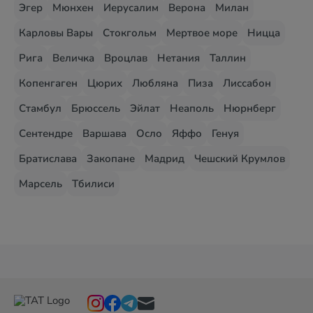
Эгер
Мюнхен
Иерусалим
Верона
Милан
Карловы Вары
Стокгольм
Мертвое море
Ницца
Рига
Величка
Вроцлав
Нетания
Таллин
Копенгаген
Цюрих
Любляна
Пиза
Лиссабон
Стамбул
Брюссель
Эйлат
Неаполь
Нюрнберг
Сентендре
Варшава
Осло
Яффо
Генуя
Братислава
Закопане
Мадрид
Чешский Крумлов
Марсель
Тбилиси