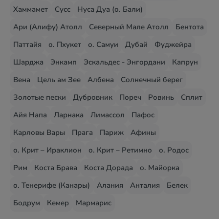
Хаммамет
Сусс
Нуса Дуа (о. Бали)
Ари (Алифу) Атолл
Северный Мале Атолл
Бентота
Паттайя
о. Пхукет
о. Самуи
Дубай
Фуджейра
Шарджа
Энкамп
Эскальдес - Энгордани
Капрун
Вена
Цель ам Зее
Албена
Солнечный берег
Золотые пески
Дубровник
Пореч
Ровинь
Сплит
Айя Напа
Ларнака
Лимассол
Пафос
Карловы Вары
Прага
Париж
Афины
о. Крит – Ираклион
о. Крит – Ретимно
о. Родос
Рим
Коста Брава
Коста Дорада
о. Майорка
о. Тенерифе (Канары)
Алания
Анталия
Белек
Бодрум
Кемер
Мармарис