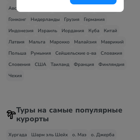
Австрия
Венгрия
Великобритания
Вьетнам
Гонконг
Нидерланды
Грузия
Германия
Индонезия
Израиль
Иордания
Куба
Китай
Латвия
Мальта
Марокко
Малайзия
Маврикий
Польша
Румыния
Сейшельские о-ва
Словакия
Словения
США
Таиланд
Франция
Финляндия
Чехия
Туры на самые популярные
курорты
Хургада
Шарм эль Шейх
о. Маэ
о. Джерба