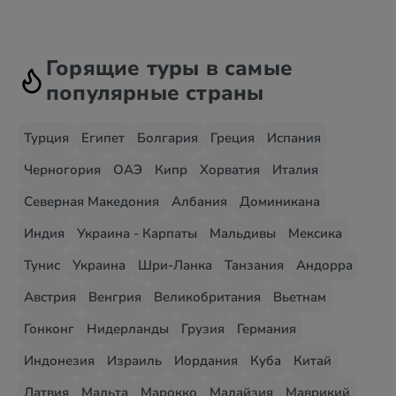
Горящие туры в самые
популярные страны
Турция
Египет
Болгария
Греция
Испания
Черногория
ОАЭ
Кипр
Хорватия
Италия
Северная Македония
Албания
Доминикана
Индия
Украина - Карпаты
Мальдивы
Мексика
Тунис
Украина
Шри-Ланка
Танзания
Андорра
Австрия
Венгрия
Великобритания
Вьетнам
Гонконг
Нидерланды
Грузия
Германия
Индонезия
Израиль
Иордания
Куба
Китай
Латвия
Мальта
Марокко
Малайзия
Маврикий