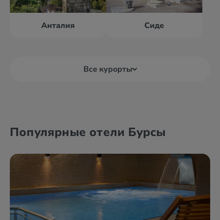
Анталия
Сиде
Все курорты
Алания
Анталия
Популярные отели Бурсы
Анкара
Белек