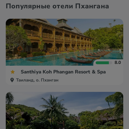
Бангкок
Краби
Популярные отели Пхангана
Као Лак
о. Ланта
8.0
Santhiya Koh Phangan Resort & Spa
Таиланд, о. Пханган