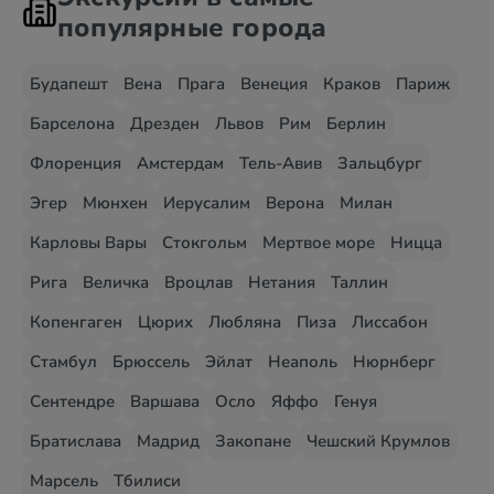
популярные города
Будапешт
Вена
Прага
Венеция
Краков
Париж
Барселона
Дрезден
Львов
Рим
Берлин
Флоренция
Амстердам
Тель-Авив
Зальцбург
Эгер
Мюнхен
Иерусалим
Верона
Милан
Карловы Вары
Стокгольм
Мертвое море
Ницца
Рига
Величка
Вроцлав
Нетания
Таллин
Копенгаген
Цюрих
Любляна
Пиза
Лиссабон
Стамбул
Брюссель
Эйлат
Неаполь
Нюрнберг
Сентендре
Варшава
Осло
Яффо
Генуя
Братислава
Мадрид
Закопане
Чешский Крумлов
Марсель
Тбилиси