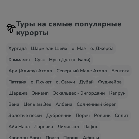
Туры на самые популярные
курорты
Хургада
Шарм эль Шейх
о. Маэ
о. Джерба
Хаммамет
Сусс
Нуса Дуа (о. Бали)
Ари (Алифу) Атолл
Северный Мале Атолл
Бентота
Паттайя
о. Пхукет
о. Самуи
Дубай
Фуджейра
Шарджа
Энкамп
Эскальдес - Энгордани
Капрун
Вена
Цель ам Зее
Албена
Солнечный берег
Золотые пески
Дубровник
Пореч
Ровинь
Сплит
Айя Напа
Ларнака
Лимассол
Пафос
Карловы Вары
Прага
Париж
Афины