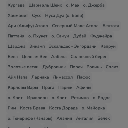
Хургада
Шарм эль Шейх
о. Маэ
о. Джерба
Хаммамет
Сусс
Нуса Дуа (о. Бали)
Ари (Алифу) Атолл
Северный Мале Атолл
Бентота
Паттайя
о. Пхукет
о. Самуи
Дубай
Фуджейра
Шарджа
Энкамп
Эскальдес - Энгордани
Капрун
Вена
Цель ам Зее
Албена
Солнечный берег
Золотые пески
Дубровник
Пореч
Ровинь
Сплит
Айя Напа
Ларнака
Лимассол
Пафос
Карловы Вары
Прага
Париж
Афины
о. Крит – Ираклион
о. Крит – Ретимно
о. Родос
Рим
Коста Брава
Коста Дорада
о. Майорка
о. Тенерифе (Канары)
Алания
Анталия
Белек