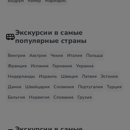
Бодрум
Кемер
Мармарис
Экскурсии в самые
популярные страны
Венгрия
Австрия
Чехия
Италия
Польша
Франция
Испания
Германия
Украина
Нидерланды
Израиль
Швеция
Латвия
Эстония
Дания
Швейцария
Словения
Португалия
Турция
Бельгия
Норвегия
Словакия
Грузия
Экскурсии в самые