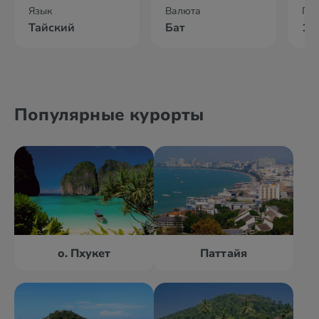
Язык
Валюта
По
Тайский
Бат
10
Популярные курорты
о. Пхукет
Паттайя