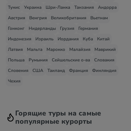
Тунис
Украина
Шри-Ланка
Танзания
Андорра
Австрия
Венгрия
Великобритания
Вьетнам
Гонконг
Нидерланды
Грузия
Германия
Индонезия
Израиль
Иордания
Куба
Китай
Латвия
Мальта
Марокко
Малайзия
Маврикий
Польша
Румыния
Сейшельские о-ва
Словакия
Словения
США
Таиланд
Франция
Финляндия
Чехия
Горящие туры на самые
популярные курорты