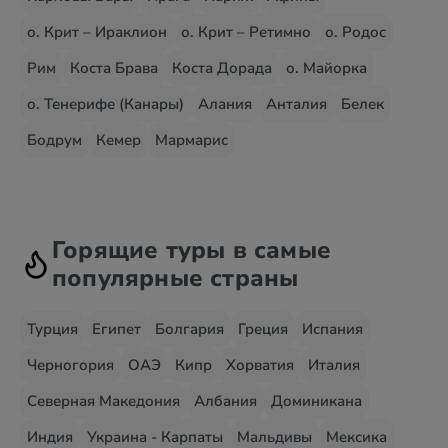
о. Крит – Ираклион
о. Крит – Ретимно
о. Родос
Рим
Коста Брава
Коста Дорада
о. Майорка
о. Тенерифе (Канары)
Алания
Анталия
Белек
Бодрум
Кемер
Мармарис
Горящие туры в самые
популярные страны
Турция
Египет
Болгария
Греция
Испания
Черногория
ОАЭ
Кипр
Хорватия
Италия
Северная Македония
Албания
Доминикана
Индия
Украина - Карпаты
Мальдивы
Мексика