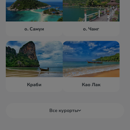
о. Самуи
о. Чанг
Краби
Као Лак
Все курорты