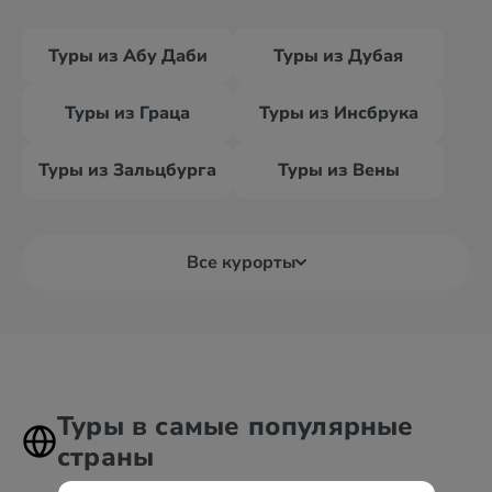
Туры из Абу Даби
Туры из Дубая
Туры из Граца
Туры из Инсбрука
Туры из Зальцбурга
Туры из Вены
Все курорты
Туры в самые популярные
страны