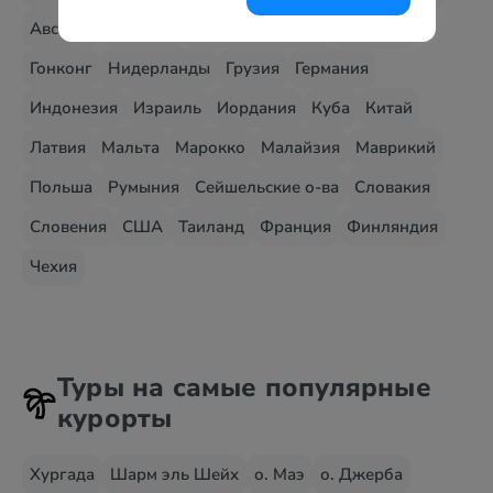
Австрия
Венгрия
Великобритания
Вьетнам
Гонконг
Нидерланды
Грузия
Германия
Индонезия
Израиль
Иордания
Куба
Китай
Латвия
Мальта
Марокко
Малайзия
Маврикий
Польша
Румыния
Сейшельские о-ва
Словакия
Словения
США
Таиланд
Франция
Финляндия
Чехия
Туры на самые популярные
курорты
Хургада
Шарм эль Шейх
о. Маэ
о. Джерба