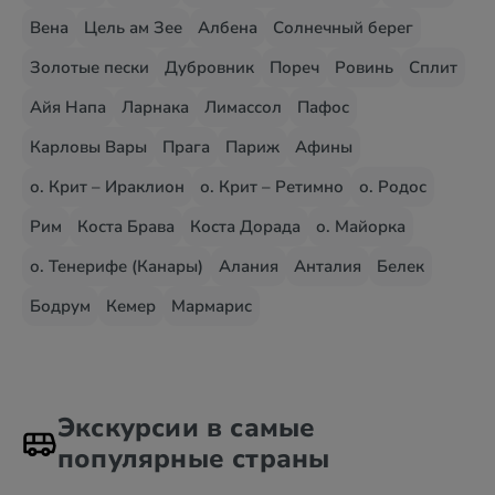
Вена
Цель ам Зее
Албена
Солнечный берег
Золотые пески
Дубровник
Пореч
Ровинь
Сплит
Айя Напа
Ларнака
Лимассол
Пафос
Карловы Вары
Прага
Париж
Афины
о. Крит – Ираклион
о. Крит – Ретимно
о. Родос
Рим
Коста Брава
Коста Дорада
о. Майорка
о. Тенерифе (Канары)
Алания
Анталия
Белек
Бодрум
Кемер
Мармарис
Экскурсии в самые
популярные страны