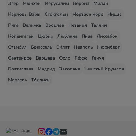
Эгер
Мюнхен
Иерусалим
Верона
Милан
Карловы Вары
Стокгольм
Мертвое море
Ницца
Рига
Величка
Вроцлав
Нетания
Таллин
Копенгаген
Цюрих
Любляна
Пиза
Лиссабон
Стамбул
Брюссель
Эйлат
Неаполь
Нюрнберг
Сентендре
Варшава
Осло
Яффо
Генуя
Братислава
Мадрид
Закопане
Чешский Крумлов
Марсель
Тбилиси