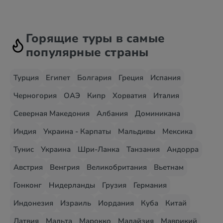
Горящие туры в самые
популярные страны
Турция
Египет
Болгария
Греция
Испания
Черногория
ОАЭ
Кипр
Хорватия
Италия
Северная Македония
Албания
Доминикана
Индия
Украина - Карпаты
Мальдивы
Мексика
Тунис
Украина
Шри-Ланка
Танзания
Андорра
Австрия
Венгрия
Великобритания
Вьетнам
Гонконг
Нидерланды
Грузия
Германия
Индонезия
Израиль
Иордания
Куба
Китай
Латвия
Мальта
Марокко
Малайзия
Маврикий