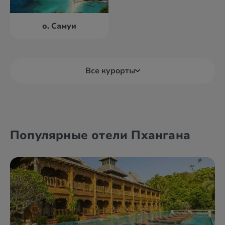
о. Самуи
Все курорты
Бангкок
Краби
Популярные отели Пхангана
Као Лак
о. Ланта