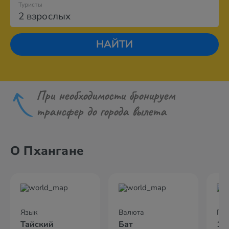
Туристы
2 взрослых
НАЙТИ
При необходимости бронируем
трансфер до города вылета
О Пхангане
Язык
Валюта
По
Тайский
Бат
10