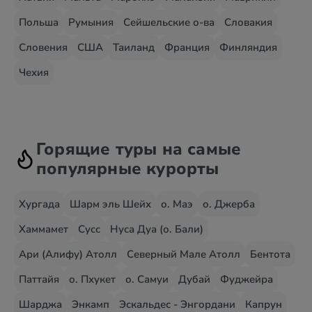
Польша
Румыния
Сейшельские о-ва
Словакия
Словения
США
Таиланд
Франция
Финляндия
Чехия
Горящие туры на самые
популярные курорты
Хургада
Шарм эль Шейх
о. Маэ
о. Джерба
Хаммамет
Сусс
Нуса Дуа (о. Бали)
Ари (Алифу) Атолл
Северный Мале Атолл
Бентота
Паттайя
о. Пхукет
о. Самуи
Дубай
Фуджейра
Шарджа
Энкамп
Эскальдес - Энгордани
Капрун