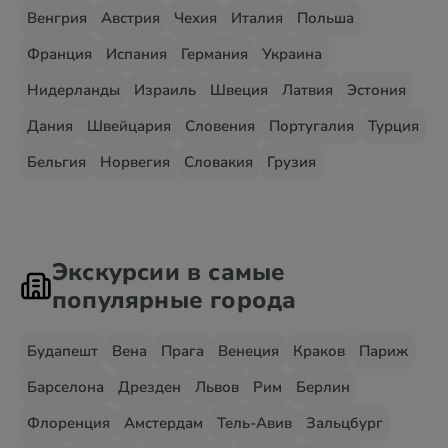
Венгрия
Австрия
Чехия
Италия
Польша
Франция
Испания
Германия
Украина
Нидерланды
Израиль
Швеция
Латвия
Эстония
Дания
Швейцария
Словения
Португалия
Турция
Бельгия
Норвегия
Словакия
Грузия
Экскурсии в самые
популярные города
Будапешт
Вена
Прага
Венеция
Краков
Париж
Барселона
Дрезден
Львов
Рим
Берлин
Флоренция
Амстердам
Тель-Авив
Зальцбург