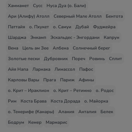
Хаммамет
Сусс
Нуса Дуа (о. Бали)
Ари (Алифу) Атолл
Северный Мале Атолл
Бентота
Паттайя
о. Пхукет
о. Самуи
Дубай
Фуджейра
Шарджа
Энкамп
Эскальдес - Энгордани
Капрун
Вена
Цель ам Зее
Албена
Солнечный берег
Золотые пески
Дубровник
Пореч
Ровинь
Сплит
Айя Напа
Ларнака
Лимассол
Пафос
Карловы Вары
Прага
Париж
Афины
о. Крит – Ираклион
о. Крит – Ретимно
о. Родос
Рим
Коста Брава
Коста Дорада
о. Майорка
о. Тенерифе (Канары)
Алания
Анталия
Белек
Бодрум
Кемер
Мармарис