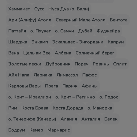
Хаммамет
Сусс
Нуса Дуа (о. Бали)
Ари (Алифу) Атолл
Северный Мале Атолл
Бентота
Паттайя
о. Пхукет
о. Самуи
Дубай
Фуджейра
Шарджа
Энкамп
Эскальдес - Энгордани
Капрун
Вена
Цель ам Зее
Албена
Солнечный берег
Золотые пески
Дубровник
Пореч
Ровинь
Сплит
Айя Напа
Ларнака
Лимассол
Пафос
Карловы Вары
Прага
Париж
Афины
о. Крит – Ираклион
о. Крит – Ретимно
о. Родос
Рим
Коста Брава
Коста Дорада
о. Майорка
о. Тенерифе (Канары)
Алания
Анталия
Белек
Бодрум
Кемер
Мармарис