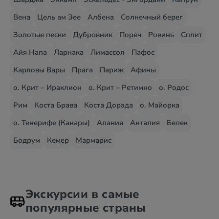
Вена
Цель ам Зее
Албена
Солнечный берег
Золотые пески
Дубровник
Пореч
Ровинь
Сплит
Айя Напа
Ларнака
Лимассол
Пафос
Карловы Вары
Прага
Париж
Афины
о. Крит – Ираклион
о. Крит – Ретимно
о. Родос
Рим
Коста Брава
Коста Дорада
о. Майорка
о. Тенерифе (Канары)
Алания
Анталия
Белек
Бодрум
Кемер
Мармарис
Экскурсии в самые
популярные страны