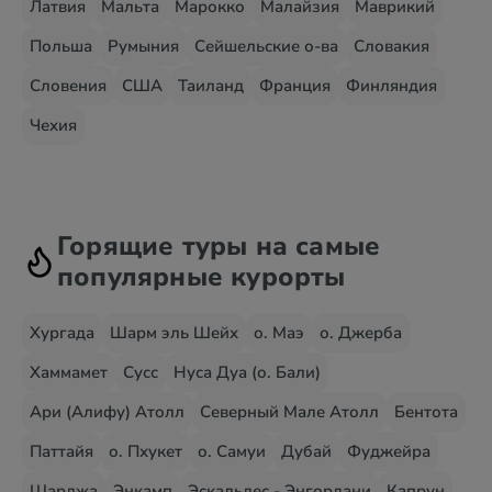
Латвия
Мальта
Марокко
Малайзия
Маврикий
Польша
Румыния
Сейшельские о-ва
Словакия
Словения
США
Таиланд
Франция
Финляндия
Чехия
Горящие туры на самые
популярные курорты
Хургада
Шарм эль Шейх
о. Маэ
о. Джерба
Хаммамет
Сусс
Нуса Дуа (о. Бали)
Ари (Алифу) Атолл
Северный Мале Атолл
Бентота
Паттайя
о. Пхукет
о. Самуи
Дубай
Фуджейра
Шарджа
Энкамп
Эскальдес - Энгордани
Капрун