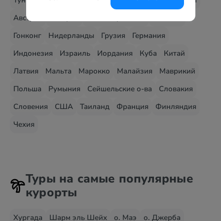
Тунис
Украина
Шри-Ланка
Танзания
Андорра
Австрия
Венгрия
Великобритания
Вьетнам
Гонконг
Нидерланды
Грузия
Германия
Индонезия
Израиль
Иордания
Куба
Китай
Латвия
Мальта
Марокко
Малайзия
Маврикий
Польша
Румыния
Сейшельские о-ва
Словакия
Словения
США
Таиланд
Франция
Финляндия
Чехия
Туры на самые популярные
курорты
Хургада
Шарм эль Шейх
о. Маэ
о. Джерба