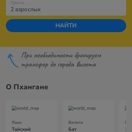
Туристы
2 взрослых
НАЙТИ
При необходимости бронируем
трансфер до города вылета
О Пхангане
Язык
Валюта
По
Тайский
Бат
10