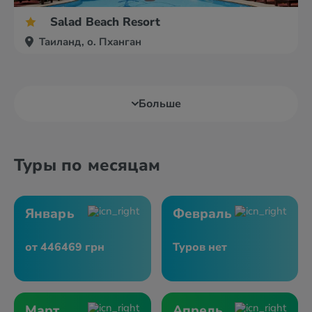
Salad Beach Resort
Таиланд, о. Пханган
Больше
Туры по месяцам
Январь
Февраль
от 446469 грн
Туров нет
Март
Апрель