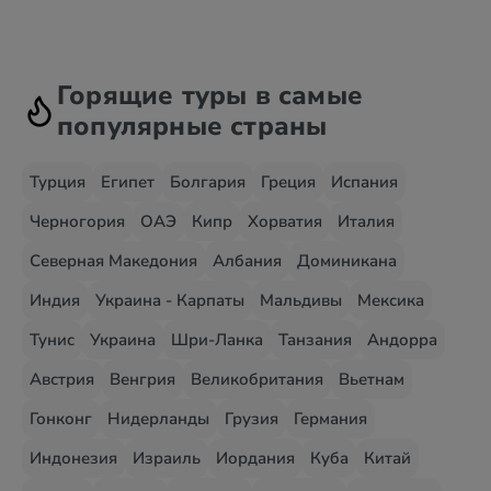
Горящие туры в самые
популярные страны
Турция
Египет
Болгария
Греция
Испания
Черногория
ОАЭ
Кипр
Хорватия
Италия
Северная Македония
Албания
Доминикана
Индия
Украина - Карпаты
Мальдивы
Мексика
Тунис
Украина
Шри-Ланка
Танзания
Андорра
Австрия
Венгрия
Великобритания
Вьетнам
Гонконг
Нидерланды
Грузия
Германия
Индонезия
Израиль
Иордания
Куба
Китай