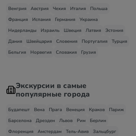
Венгрия
Австрия
Чехия
Италия
Польша
Франция
Испания
Германия
Украина
Нидерланды
Израиль
Швеция
Латвия
Эстония
Дания
Швейцария
Словения
Португалия
Турция
Бельгия
Норвегия
Словакия
Грузия
Экскурсии в самые
популярные города
Будапешт
Вена
Прага
Венеция
Краков
Париж
Барселона
Дрезден
Львов
Рим
Берлин
Флоренция
Амстердам
Тель-Авив
Зальцбург