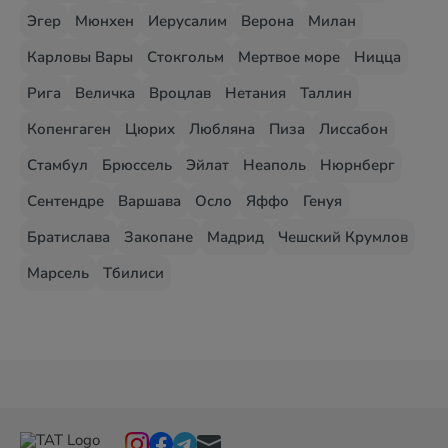
Эгер
Мюнхен
Иерусалим
Верона
Милан
Карловы Вары
Стокгольм
Мертвое море
Ницца
Рига
Величка
Вроцлав
Нетания
Таллин
Копенгаген
Цюрих
Любляна
Пиза
Лиссабон
Стамбул
Брюссель
Эйлат
Неаполь
Нюрнберг
Сентендре
Варшава
Осло
Яффо
Генуя
Братислава
Закопане
Мадрид
Чешский Крумлов
Марсель
Тбилиси