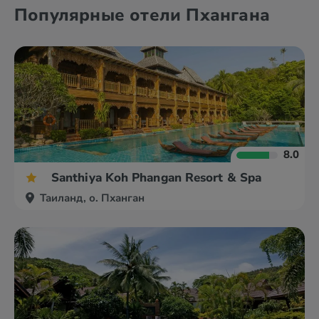
Бангкок
Краби
Популярные отели Пхангана
Као Лак
о. Ланта
8.0
Santhiya Koh Phangan Resort & Spa
Таиланд, о. Пханган