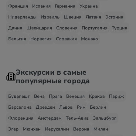
Франция
Испания
Германия
Украина
Нидерланды
Израиль
Швеция
Латвия
Эстония
Дания
Швейцария
Словения
Португалия
Турция
Бельгия
Норвегия
Словакия
Монако
Экскурсии в самые
популярные города
Будапешт
Вена
Прага
Венеция
Краков
Париж
Барселона
Дрезден
Львов
Рим
Берлин
Флоренция
Амстердам
Тель-Авив
Зальцбург
Эгер
Мюнхен
Иерусалим
Верона
Милан