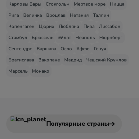
Карловы Вары
Стокгольм
Мертвое море
Ницца
Рига
Величка
Вроцлав
Нетания
Таллин
Копенгаген
Цюрих
Любляна
Пиза
Лиссабон
Стамбул
Брюссель
Эйлат
Неаполь
Нюрнберг
Сентендре
Варшава
Осло
Яффо
Генуя
Братислава
Закопане
Мадрид
Чешский Крумлов
Марсель
Монако
Популярные страны