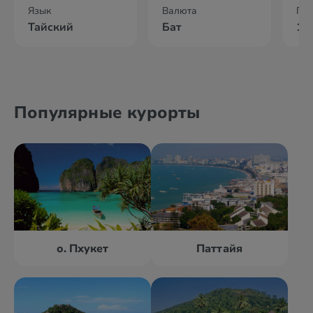
Язык
Валюта
По
Тайский
Бат
10
Популярные курорты
о. Пхукет
Паттайя