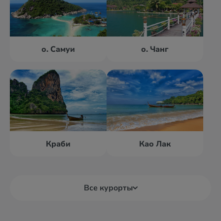
о. Самуи
о. Чанг
Краби
Као Лак
Все курорты