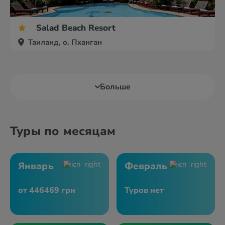
Salad Beach Resort
Таиланд, о. Пханган
Больше
Туры по месяцам
Январь
Февраль
от 446469 грн
Туров нет