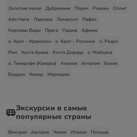
Золотые пески
Дубровник
Пореч
Ровинь
Сплит
Айя Напа
Ларнака
Лимассол
Пафос
Карловы Вары
Прага
Париж
Афины
о. Крит – Ираклион
о. Крит – Ретимно
о. Родос
Рим
Коста Брава
Коста Дорада
о. Майорка
о. Тенерифе (Канары)
Алания
Анталия
Белек
Бодрум
Кемер
Мармарис
Экскурсии в самые
популярные страны
Венгрия
Австрия
Чехия
Италия
Польша