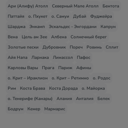
Ари (Алифу) Атолл
Северный Мале Атолл
Бентота
Паттайя
о. Пхукет
о. Самуи
Дубай
Фуджейра
Шарджа
Энкамп
Эскальдес - Энгордани
Капрун
Вена
Цель ам Зее
Албена
Солнечный берег
Золотые пески
Дубровник
Пореч
Ровинь
Сплит
Айя Напа
Ларнака
Лимассол
Пафос
Карловы Вары
Прага
Париж
Афины
о. Крит – Ираклион
о. Крит – Ретимно
о. Родос
Рим
Коста Брава
Коста Дорада
о. Майорка
о. Тенерифе (Канары)
Алания
Анталия
Белек
Бодрум
Кемер
Мармарис