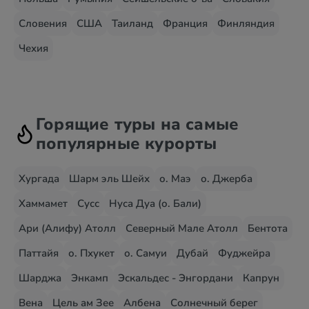
Словения
США
Таиланд
Франция
Финляндия
Чехия
Горящие туры на самые
популярные курорты
Хургада
Шарм эль Шейх
о. Маэ
о. Джерба
Хаммамет
Сусс
Нуса Дуа (о. Бали)
Ари (Алифу) Атолл
Северный Мале Атолл
Бентота
Паттайя
о. Пхукет
о. Самуи
Дубай
Фуджейра
Шарджа
Энкамп
Эскальдес - Энгордани
Капрун
Вена
Цель ам Зее
Албена
Солнечный берег