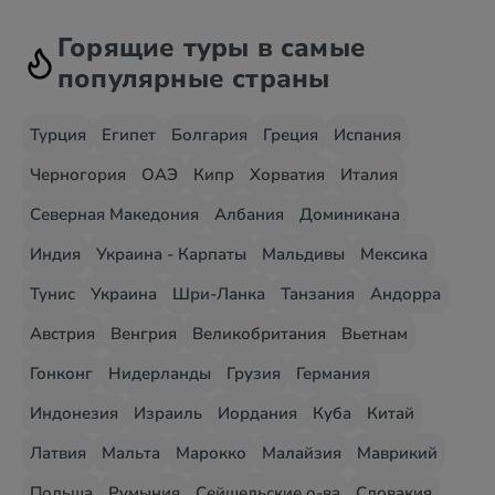
Горящие туры в самые
популярные страны
Турция
Египет
Болгария
Греция
Испания
Черногория
ОАЭ
Кипр
Хорватия
Италия
Северная Македония
Албания
Доминикана
Индия
Украина - Карпаты
Мальдивы
Мексика
Тунис
Украина
Шри-Ланка
Танзания
Андорра
Австрия
Венгрия
Великобритания
Вьетнам
Гонконг
Нидерланды
Грузия
Германия
Индонезия
Израиль
Иордания
Куба
Китай
Латвия
Мальта
Марокко
Малайзия
Маврикий
Польша
Румыния
Сейшельские о-ва
Словакия