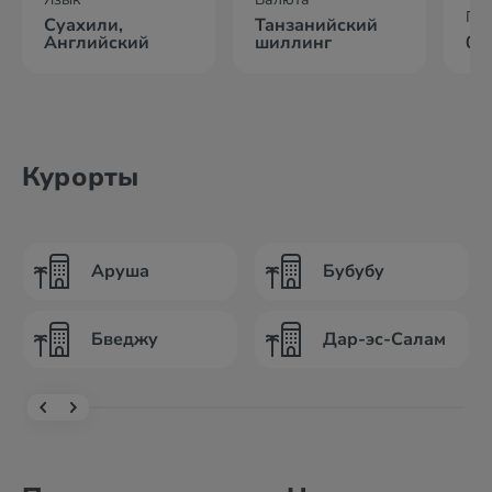
По
Суахили,
Танзанийский
Английский
шиллинг
09
Курорты
Аруша
Бубубу
Бведжу
Дар-эс-Салам