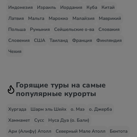
Индонезия
Израиль
Иордания
Куба
Китай
Латвия
Мальта
Марокко
Малайзия
Маврикий
Польша
Румыния
Сейшельские о-ва
Словакия
Словения
США
Таиланд
Франция
Финляндия
Чехия
Горящие туры на самые
популярные курорты
Хургада
Шарм эль Шейх
о. Маэ
о. Джерба
Хаммамет
Сусс
Нуса Дуа (о. Бали)
Ари (Алифу) Атолл
Северный Мале Атолл
Бентота