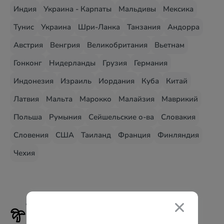
Индия
Украина - Карпаты
Мальдивы
Мексика
Тунис
Украина
Шри-Ланка
Танзания
Андорра
Австрия
Венгрия
Великобритания
Вьетнам
Гонконг
Нидерланды
Грузия
Германия
Индонезия
Израиль
Иордания
Куба
Китай
Латвия
Мальта
Марокко
Малайзия
Маврикий
Польша
Румыния
Сейшельские о-ва
Словакия
Словения
США
Таиланд
Франция
Финляндия
Чехия
Туры на самые популярные
курорты