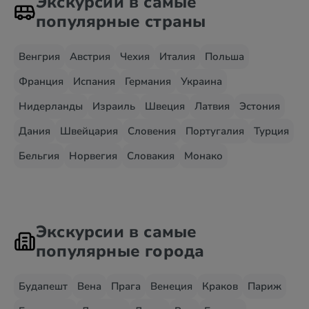
Экскурсии в самые
популярные страны
Венгрия
Австрия
Чехия
Италия
Польша
Франция
Испания
Германия
Украина
Нидерланды
Израиль
Швеция
Латвия
Эстония
Дания
Швейцария
Словения
Португалия
Турция
Бельгия
Норвегия
Словакия
Монако
Экскурсии в самые
популярные города
Будапешт
Вена
Прага
Венеция
Краков
Париж