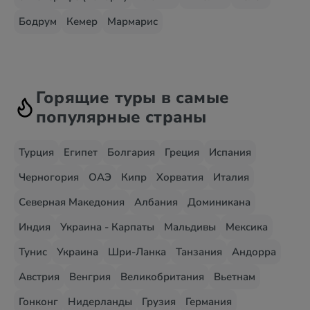
Бодрум
Кемер
Мармарис
Горящие туры в самые
популярные страны
Турция
Египет
Болгария
Греция
Испания
Черногория
ОАЭ
Кипр
Хорватия
Италия
Северная Македония
Албания
Доминикана
Индия
Украина - Карпаты
Мальдивы
Мексика
Тунис
Украина
Шри-Ланка
Танзания
Андорра
Австрия
Венгрия
Великобритания
Вьетнам
Гонконг
Нидерланды
Грузия
Германия