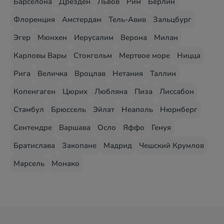
Барселона
Дрезден
Львов
Рим
Берлин
Флоренция
Амстердам
Тель-Авив
Зальцбург
Эгер
Мюнхен
Иерусалим
Верона
Милан
Карловы Вары
Стокгольм
Мертвое море
Ницца
Рига
Величка
Вроцлав
Нетания
Таллин
Копенгаген
Цюрих
Любляна
Пиза
Лиссабон
Стамбул
Брюссель
Эйлат
Неаполь
Нюрнберг
Сентендре
Варшава
Осло
Яффо
Генуя
Братислава
Закопане
Мадрид
Чешский Крумлов
Марсель
Монако