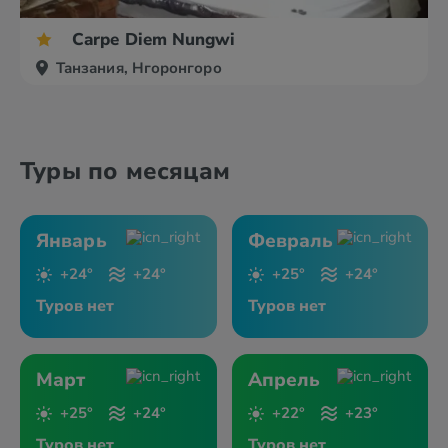
Carpe Diem Nungwi
Танзания, Нгоронгоро
Туры по месяцам
Январь
Февраль
+24°
+24°
+25°
+24°
Туров нет
Туров нет
Март
Апрель
+25°
+24°
+22°
+23°
Туров нет
Туров нет