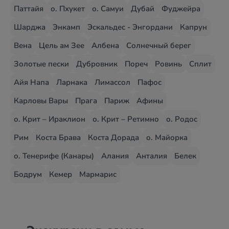
Паттайя
о. Пхукет
о. Самуи
Дубай
Фуджейра
Шарджа
Энкамп
Эскальдес - Энгордани
Капрун
Вена
Цель ам Зее
Албена
Солнечный берег
Золотые пески
Дубровник
Пореч
Ровинь
Сплит
Айя Напа
Ларнака
Лимассол
Пафос
Карловы Вары
Прага
Париж
Афины
о. Крит – Ираклион
о. Крит – Ретимно
о. Родос
Рим
Коста Брава
Коста Дорада
о. Майорка
о. Тенерифе (Канары)
Алания
Анталия
Белек
Бодрум
Кемер
Мармарис