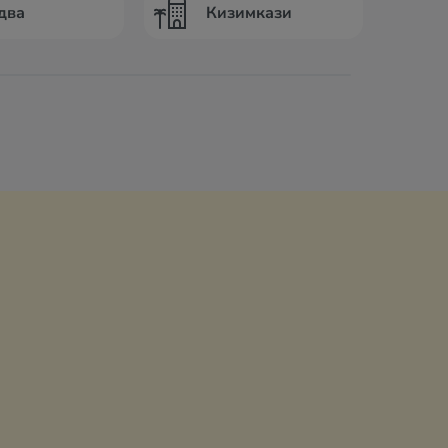
два
Кизимкази