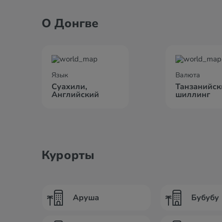
О Донгве
Язык
Валюта
Суахили,
Танзанийск
Английский
шиллинг
Курорты
Аруша
Бубубу