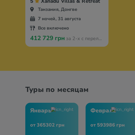
5
Xanadu Villas & Retreat
Танзания, Донгве
7 ночей, 31 августа
Все включено
412 729 грн
за 2-х с перелётом из Варшавы
Туры по месяцам
Январь
Февраль
от 365302 грн
от 593986 грн