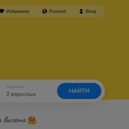
Избранное
Русский
Вход
Туристы
НАЙТИ
2 взрослых
а вылета