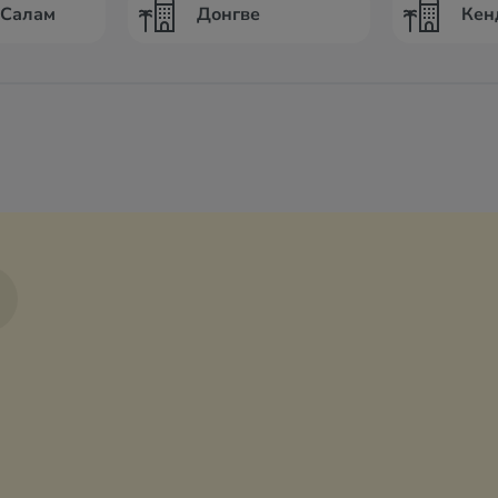
-Салам
Донгве
Кен