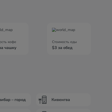
ость кофе
Стоимость еды
за чашку
$3 за обед
зибар – город
Кивенгва