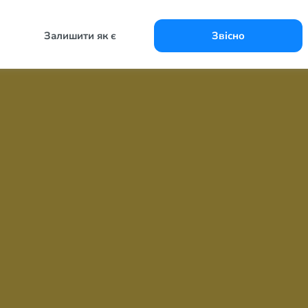
Залишити як є
Звісно