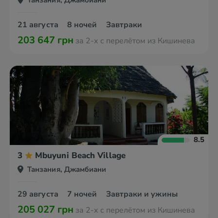
Танзания, Джамбиани
21 августа
8 ночей
Завтраки
203 647 грн
за 2-х с перелётом из Кишинева
8.5
3
Mbuyuni Beach Village
Танзания, Джамбиани
29 августа
7 ночей
Завтраки и ужины
205 027 грн
за 2-х с перелётом из Кишинева