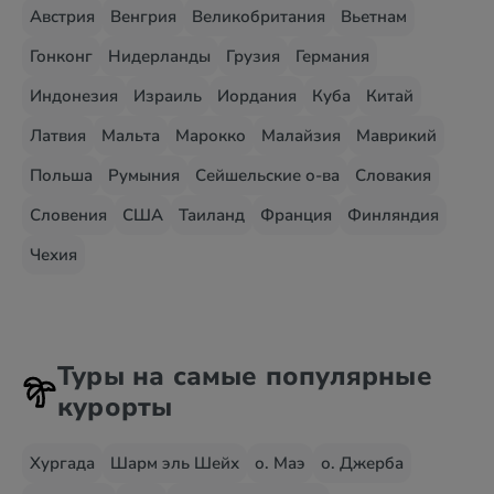
Австрия
Венгрия
Великобритания
Вьетнам
Гонконг
Нидерланды
Грузия
Германия
Индонезия
Израиль
Иордания
Куба
Китай
Латвия
Мальта
Марокко
Малайзия
Маврикий
Польша
Румыния
Сейшельские о-ва
Словакия
Словения
США
Таиланд
Франция
Финляндия
Чехия
Туры на самые популярные
курорты
Хургада
Шарм эль Шейх
о. Маэ
о. Джерба