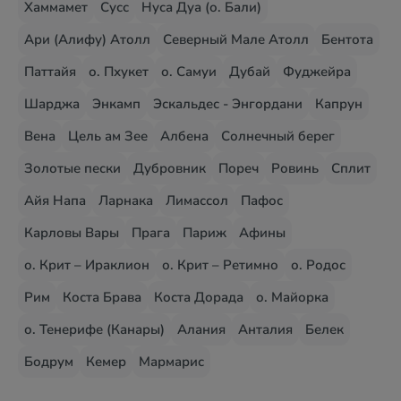
Хаммамет
Сусс
Нуса Дуа (о. Бали)
Ари (Алифу) Атолл
Северный Мале Атолл
Бентота
Паттайя
о. Пхукет
о. Самуи
Дубай
Фуджейра
Шарджа
Энкамп
Эскальдес - Энгордани
Капрун
Вена
Цель ам Зее
Албена
Солнечный берег
Золотые пески
Дубровник
Пореч
Ровинь
Сплит
Айя Напа
Ларнака
Лимассол
Пафос
Карловы Вары
Прага
Париж
Афины
о. Крит – Ираклион
о. Крит – Ретимно
о. Родос
Рим
Коста Брава
Коста Дорада
о. Майорка
о. Тенерифе (Канары)
Алания
Анталия
Белек
Бодрум
Кемер
Мармарис