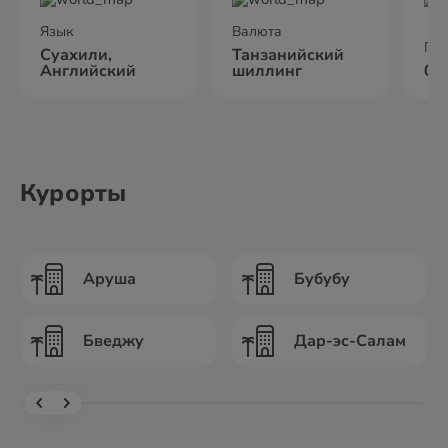
Язык
Валюта
По
Суахили,
Танзанийский
Английский
шиллинг
09
Курорты
Аруша
Бубубу
Бведжу
Дар-эс-Салам