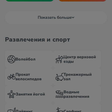
Показать больше
Развлечения и спорт
Центр верховой
Волейбол
езды
Прокат
Тренажерный
велосипедов
зал
Водные
Занятия йогой
развлечения
Дайвинг
Серфинг