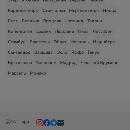
Эгер
Мюнхен
Иерусалим
Верона
Милан
Карловы Вары
Стокгольм
Мертвое море
Ницца
Рига
Величка
Вроцлав
Нетания
Таллин
Копенгаген
Цюрих
Любляна
Пиза
Лиссабон
Стамбул
Брюссель
Эйлат
Неаполь
Нюрнберг
Сентендре
Варшава
Осло
Яффо
Генуя
Братислава
Закопане
Мадрид
Чешский Крумлов
Марсель
Монако