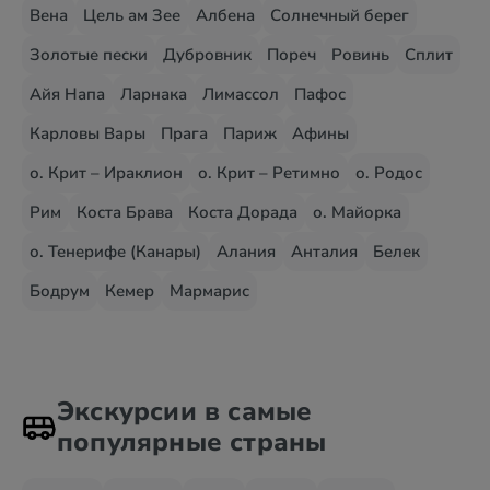
Вена
Цель ам Зее
Албена
Солнечный берег
Золотые пески
Дубровник
Пореч
Ровинь
Сплит
Айя Напа
Ларнака
Лимассол
Пафос
Карловы Вары
Прага
Париж
Афины
о. Крит – Ираклион
о. Крит – Ретимно
о. Родос
Рим
Коста Брава
Коста Дорада
о. Майорка
о. Тенерифе (Канары)
Алания
Анталия
Белек
Бодрум
Кемер
Мармарис
Экскурсии в самые
популярные страны