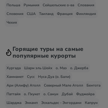
Польша
Румыния
Сейшельские о-ва
Словакия
Словения
США
Таиланд
Франция
Финляндия
Чехия
Горящие туры на самые
популярные курорты
Хургада
Шарм эль Шейх
о. Маэ
о. Джерба
Хаммамет
Сусс
Нуса Дуа (о. Бали)
Ари (Алифу) Атолл
Северный Мале Атолл
Бентота
Паттайя
о. Пхукет
о. Самуи
Дубай
Фуджейра
Шарджа
Энкамп
Эскальдес - Энгордани
Капрун