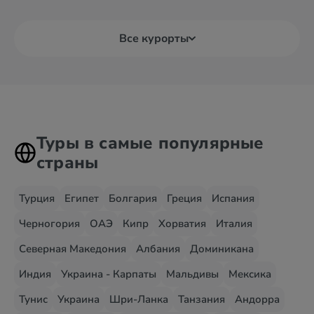
Все курорты
Туры в самые популярные
страны
Турция
Египет
Болгария
Греция
Испания
Черногория
ОАЭ
Кипр
Хорватия
Италия
Северная Македония
Албания
Доминикана
Индия
Украина - Карпаты
Мальдивы
Мексика
Тунис
Украина
Шри-Ланка
Танзания
Андорра