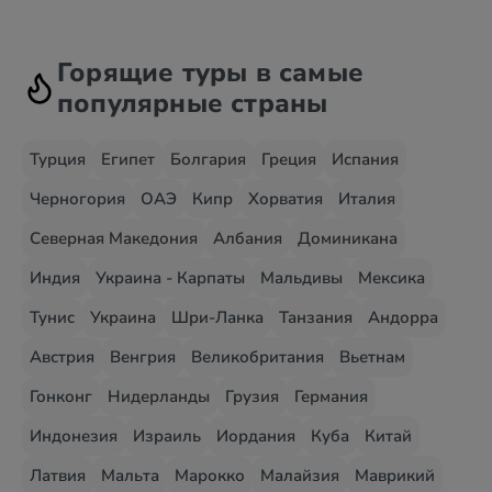
Горящие туры в самые
популярные страны
Турция
Египет
Болгария
Греция
Испания
Черногория
ОАЭ
Кипр
Хорватия
Италия
Северная Македония
Албания
Доминикана
Индия
Украина - Карпаты
Мальдивы
Мексика
Тунис
Украина
Шри-Ланка
Танзания
Андорра
Австрия
Венгрия
Великобритания
Вьетнам
Гонконг
Нидерланды
Грузия
Германия
Индонезия
Израиль
Иордания
Куба
Китай
Латвия
Мальта
Марокко
Малайзия
Маврикий