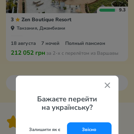
9.3
3
Zen Boutique Resort
Танзания, Джамбиани
18 августа
7 ночей
Полный пансион
212 052 грн
за 2-х с перелётом из Варшавы
Все курорты
Бажаєте перейти
на українську?
2 звезды
Залишити як є
Звісно