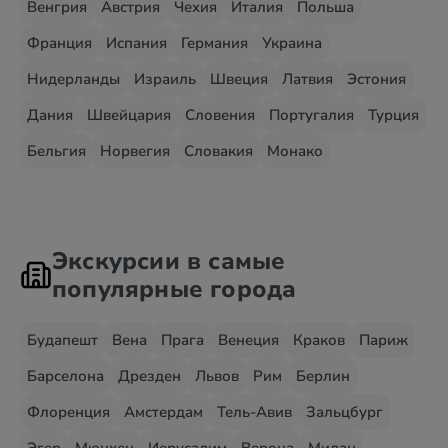
Венгрия
Австрия
Чехия
Италия
Польша
Франция
Испания
Германия
Украина
Нидерланды
Израиль
Швеция
Латвия
Эстония
Дания
Швейцария
Словения
Португалия
Турция
Бельгия
Норвегия
Словакия
Монако
Экскурсии в самые
популярные города
Будапешт
Вена
Прага
Венеция
Краков
Париж
Барселона
Дрезден
Львов
Рим
Берлин
Флоренция
Амстердам
Тель-Авив
Зальцбург