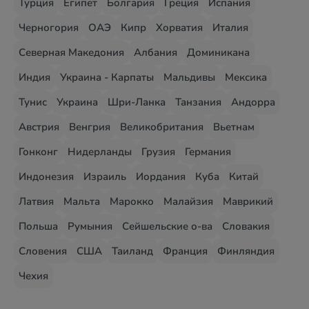
Турция
Египет
Болгария
Греция
Испания
Черногория
ОАЭ
Кипр
Хорватия
Италия
Северная Македония
Албания
Доминикана
Индия
Украина - Карпаты
Мальдивы
Мексика
Тунис
Украина
Шри-Ланка
Танзания
Андорра
Австрия
Венгрия
Великобритания
Вьетнам
Гонконг
Нидерланды
Грузия
Германия
Индонезия
Израиль
Иордания
Куба
Китай
Латвия
Мальта
Марокко
Малайзия
Маврикий
Польша
Румыния
Сейшельские о-ва
Словакия
Словения
США
Таиланд
Франция
Финляндия
Чехия