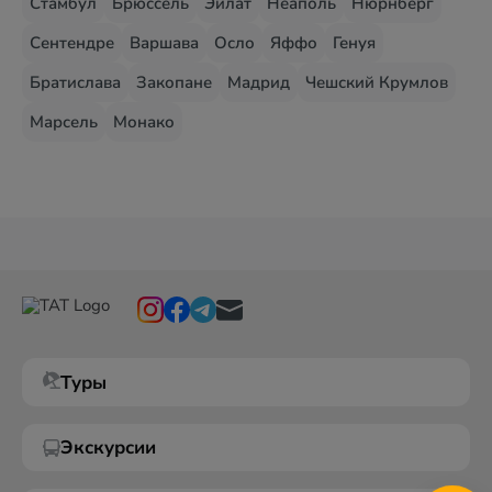
Стамбул
Брюссель
Эйлат
Неаполь
Нюрнберг
Сентендре
Варшава
Осло
Яффо
Генуя
Братислава
Закопане
Мадрид
Чешский Крумлов
Марсель
Монако
Туры
Экскурсии