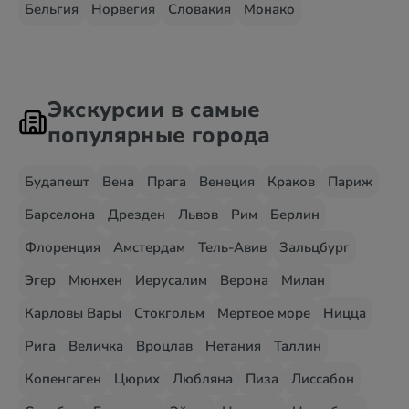
Бельгия
Норвегия
Словакия
Монако
Экскурсии в самые
популярные города
Будапешт
Вена
Прага
Венеция
Краков
Париж
Барселона
Дрезден
Львов
Рим
Берлин
Флоренция
Амстердам
Тель-Авив
Зальцбург
Эгер
Мюнхен
Иерусалим
Верона
Милан
Карловы Вары
Стокгольм
Мертвое море
Ницца
Рига
Величка
Вроцлав
Нетания
Таллин
Копенгаген
Цюрих
Любляна
Пиза
Лиссабон