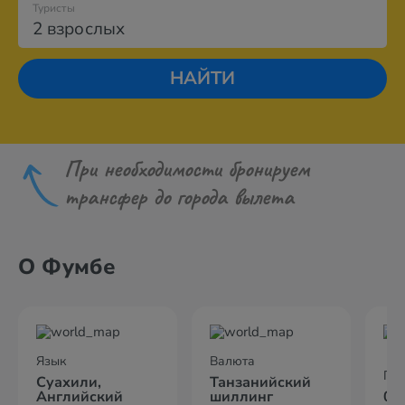
Туристы
2 взрослых
НАЙТИ
При необходимости бронируем
трансфер до города вылета
О Фумбе
Язык
Валюта
По
Суахили,
Танзанийский
Английский
шиллинг
09