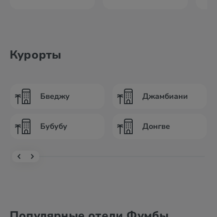
Курорты
Бведжу
Джамбиани
Бубубу
Донгве
Популярные отели Фумбы