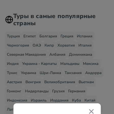
Туры в самые популярные
страны
Турция
Египет
Болгария
Греция
Испания
Черногория
ОАЭ
Кипр
Хорватия
Италия
Северная Македония
Албания
Доминикана
Индия
Украина - Карпаты
Мальдивы
Мексика
Тунис
Украина
Шри-Ланка
Танзания
Андорра
Австрия
Венгрия
Великобритания
Вьетнам
Гонконг
Нидерланды
Грузия
Германия
Индонезия
Израиль
Иордания
Куба
Китай
Латвия
Мальта
Марокко
Малайзия
Маврикий