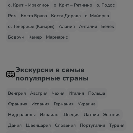
о. Крит – Ираклион
о. Крит – Ретимно
о. Родос
Рим
Коста Брава
Коста Дорада
о. Майорка
о. Тенерифе (Канары)
Алания
Анталия
Белек
Бодрум
Кемер
Мармарис
Экскурсии в самые
популярные страны
Венгрия
Австрия
Чехия
Италия
Польша
Франция
Испания
Германия
Украина
Нидерланды
Израиль
Швеция
Латвия
Эстония
Дания
Швейцария
Словения
Португалия
Турция