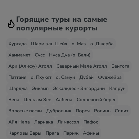
Горящие туры на самые
популярные курорты
Хургада
Шарм эль Шейх
о. Маэ
о. Джерба
Хаммамет
Сусс
Нуса Дуа (о. Бали)
Ари (Алифу) Атолл
Северный Мале Атолл
Бентота
Паттайя
о. Пхукет
о. Самуи
Дубай
Фуджейра
Шарджа
Энкамп
Эскальдес - Энгордани
Капрун
Вена
Цель ам Зее
Албена
Солнечный берег
Золотые пески
Дубровник
Пореч
Ровинь
Сплит
Айя Напа
Ларнака
Лимассол
Пафос
Карловы Вары
Прага
Париж
Афины