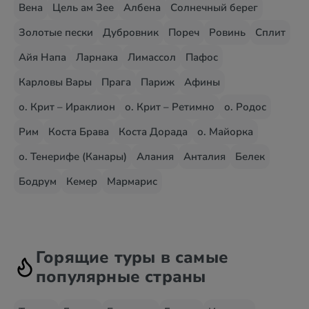
Вена
Цель ам Зее
Албена
Солнечный берег
Золотые пески
Дубровник
Пореч
Ровинь
Сплит
Айя Напа
Ларнака
Лимассол
Пафос
Карловы Вары
Прага
Париж
Афины
о. Крит – Ираклион
о. Крит – Ретимно
о. Родос
Рим
Коста Брава
Коста Дорада
о. Майорка
о. Тенерифе (Канары)
Алания
Анталия
Белек
Бодрум
Кемер
Мармарис
Горящие туры в самые
популярные страны