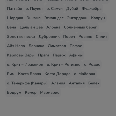
Паттайя
о. Пхукет
о. Самуи
Дубай
Фуджейра
Шарджа
Энкамп
Эскальдес - Энгордани
Капрун
Вена
Цель ам Зее
Албена
Солнечный берег
Золотые пески
Дубровник
Пореч
Ровинь
Сплит
Айя Напа
Ларнака
Лимассол
Пафос
Карловы Вары
Прага
Париж
Афины
о. Крит – Ираклион
о. Крит – Ретимно
о. Родос
Рим
Коста Брава
Коста Дорада
о. Майорка
о. Тенерифе (Канары)
Алания
Анталия
Белек
Бодрум
Кемер
Мармарис