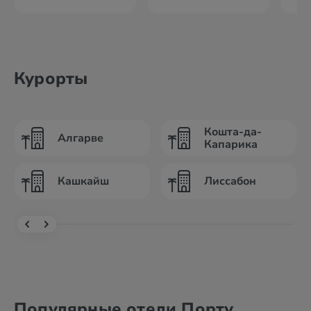
Курорты
Кошта-да-
Алгарве
Капарика
Кашкайш
Лиссабон
Популярные отели Порту