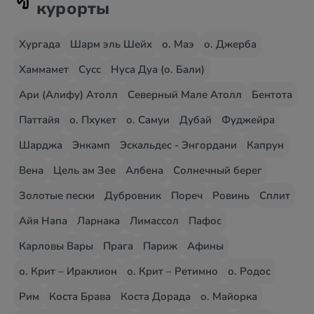
курорты
Хургада
Шарм эль Шейх
о. Маэ
о. Джерба
Хаммамет
Сусс
Нуса Дуа (о. Бали)
Ари (Алифу) Атолл
Северный Мале Атолл
Бентота
Паттайя
о. Пхукет
о. Самуи
Дубай
Фуджейра
Шарджа
Энкамп
Эскальдес - Энгордани
Капрун
Вена
Цель ам Зее
Албена
Солнечный берег
Золотые пески
Дубровник
Пореч
Ровинь
Сплит
Айя Напа
Ларнака
Лимассол
Пафос
Карловы Вары
Прага
Париж
Афины
о. Крит – Ираклион
о. Крит – Ретимно
о. Родос
Рим
Коста Брава
Коста Дорада
о. Майорка