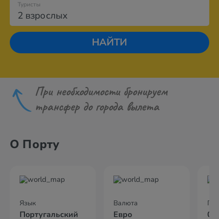
Туристы
2 взрослых
НАЙТИ
При необходимости бронируем
трансфер до города вылета
О Порту
Язык
Валюта
По
Португальский
Евро
05