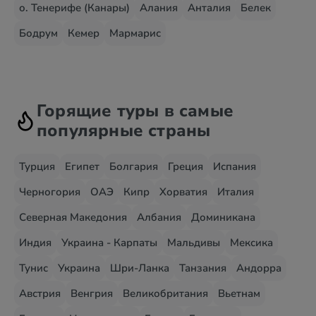
о. Тенерифе (Канары)
Алания
Анталия
Белек
Бодрум
Кемер
Мармарис
Горящие туры в самые
популярные страны
Турция
Египет
Болгария
Греция
Испания
Черногория
ОАЭ
Кипр
Хорватия
Италия
Северная Македония
Албания
Доминикана
Индия
Украина - Карпаты
Мальдивы
Мексика
Тунис
Украина
Шри-Ланка
Танзания
Андорра
Австрия
Венгрия
Великобритания
Вьетнам