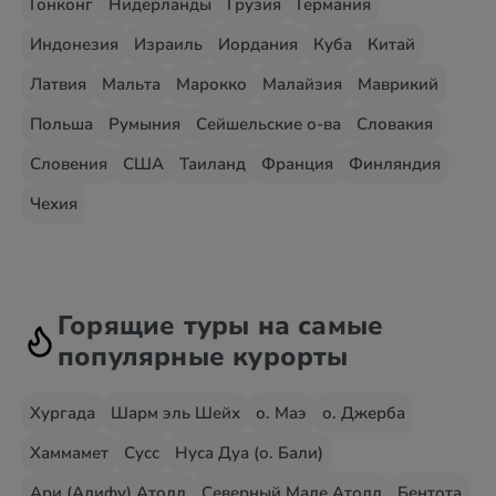
Гонконг
Нидерланды
Грузия
Германия
Индонезия
Израиль
Иордания
Куба
Китай
Латвия
Мальта
Марокко
Малайзия
Маврикий
Польша
Румыния
Сейшельские о-ва
Словакия
Словения
США
Таиланд
Франция
Финляндия
Чехия
Горящие туры на самые
популярные курорты
Хургада
Шарм эль Шейх
о. Маэ
о. Джерба
Хаммамет
Сусс
Нуса Дуа (о. Бали)
Ари (Алифу) Атолл
Северный Мале Атолл
Бентота