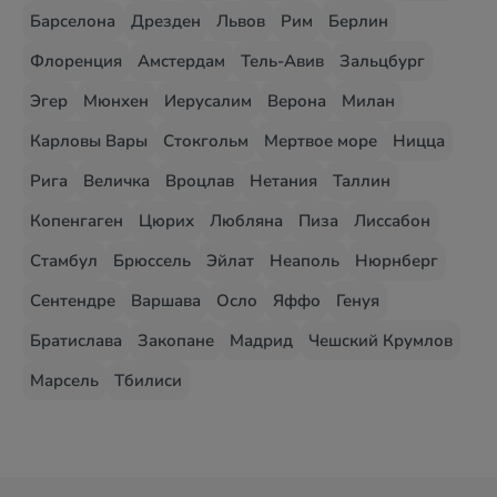
Барселона
Дрезден
Львов
Рим
Берлин
Флоренция
Амстердам
Тель-Авив
Зальцбург
Эгер
Мюнхен
Иерусалим
Верона
Милан
Карловы Вары
Стокгольм
Мертвое море
Ницца
Рига
Величка
Вроцлав
Нетания
Таллин
Копенгаген
Цюрих
Любляна
Пиза
Лиссабон
Стамбул
Брюссель
Эйлат
Неаполь
Нюрнберг
Сентендре
Варшава
Осло
Яффо
Генуя
Братислава
Закопане
Мадрид
Чешский Крумлов
Марсель
Тбилиси