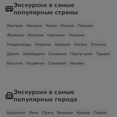
Экскурсии в самые
популярные страны
Венгрия
Австрия
Чехия
Италия
Польша
Франция
Испания
Германия
Украина
Нидерланды
Израиль
Швеция
Латвия
Эстония
Дания
Швейцария
Словения
Португалия
Турция
Бельгия
Норвегия
Словакия
Монако
Экскурсии в самые
популярные города
Будапешт
Вена
Прага
Венеция
Краков
Париж