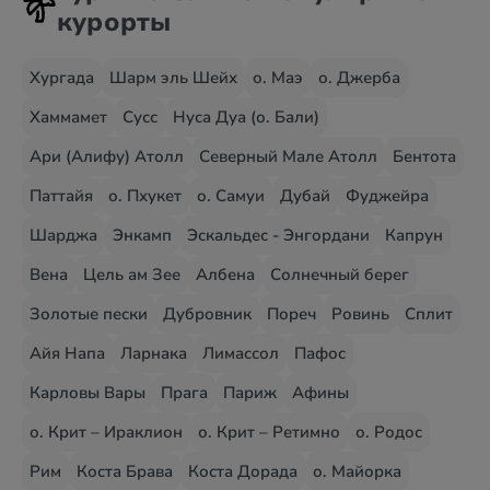
курорты
Хургада
Шарм эль Шейх
о. Маэ
о. Джерба
Хаммамет
Сусс
Нуса Дуа (о. Бали)
Ари (Алифу) Атолл
Северный Мале Атолл
Бентота
Паттайя
о. Пхукет
о. Самуи
Дубай
Фуджейра
Шарджа
Энкамп
Эскальдес - Энгордани
Капрун
Вена
Цель ам Зее
Албена
Солнечный берег
Золотые пески
Дубровник
Пореч
Ровинь
Сплит
Айя Напа
Ларнака
Лимассол
Пафос
Карловы Вары
Прага
Париж
Афины
о. Крит – Ираклион
о. Крит – Ретимно
о. Родос
Рим
Коста Брава
Коста Дорада
о. Майорка