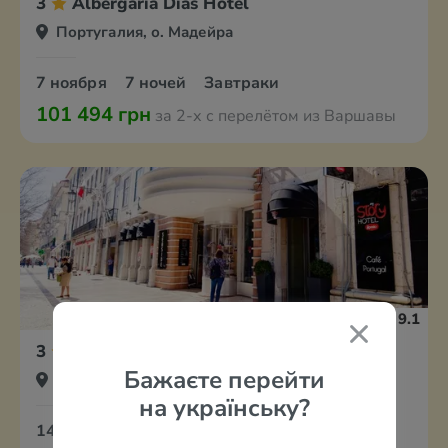
3
Albergaria Dias Hotel
Португалия, о. Мадейра
7 ноября
7 ночей
Завтраки
101 494 грн
за 2-х с перелётом из Варшавы
9.1
3
My Story Hotel Rossio
Бажаєте перейти
Португалия, Лиссабон
на українську?
14 ноября
5 ночей
Завтраки