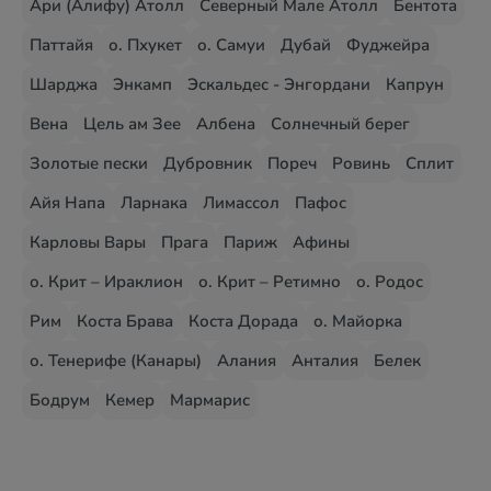
Ари (Алифу) Атолл
Северный Мале Атолл
Бентота
Паттайя
о. Пхукет
о. Самуи
Дубай
Фуджейра
Шарджа
Энкамп
Эскальдес - Энгордани
Капрун
Вена
Цель ам Зее
Албена
Солнечный берег
Золотые пески
Дубровник
Пореч
Ровинь
Сплит
Айя Напа
Ларнака
Лимассол
Пафос
Карловы Вары
Прага
Париж
Афины
о. Крит – Ираклион
о. Крит – Ретимно
о. Родос
Рим
Коста Брава
Коста Дорада
о. Майорка
о. Тенерифе (Канары)
Алания
Анталия
Белек
Бодрум
Кемер
Мармарис