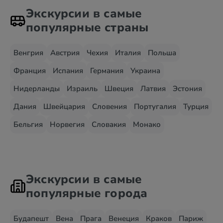
Экскурсии в самые
популярные страны
Венгрия
Австрия
Чехия
Италия
Польша
Франция
Испания
Германия
Украина
Нидерланды
Израиль
Швеция
Латвия
Эстония
Дания
Швейцария
Словения
Португалия
Турция
Бельгия
Норвегия
Словакия
Монако
Экскурсии в самые
популярные города
Будапешт
Вена
Прага
Венеция
Краков
Париж