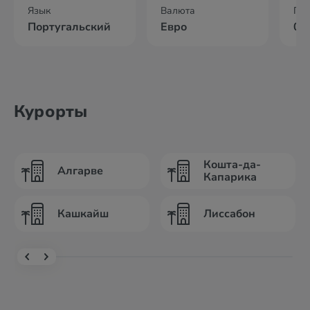
Язык
Валюта
По
Португальский
Евро
05
Курорты
Кошта-да-
Алгарве
Капарика
Кашкайш
Лиссабон