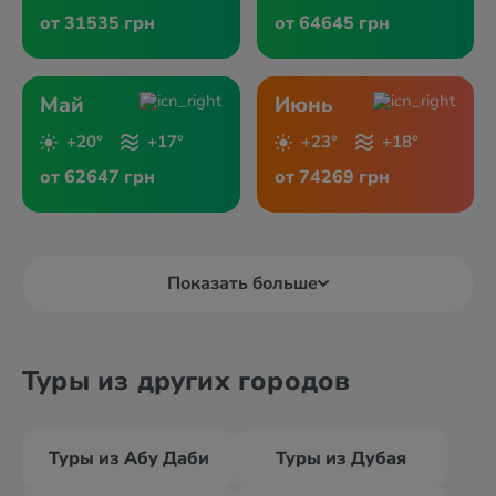
от 31535 грн
от 64645 грн
Май
Июнь
+20°
+17°
+23°
+18°
от 62647 грн
от 74269 грн
Показать больше
Туры из других городов
Туры из Абу Даби
Туры из Дубая