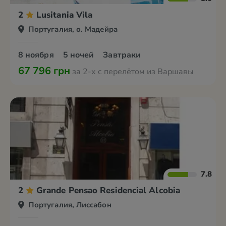
2
Lusitania Vila
Португалия, о. Мадейра
8 ноября
5 ночей
Завтраки
67 796 грн
за 2-х с перелётом из Варшавы
7.8
2
Grande Pensao Residencial Alcobia
Португалия, Лиссабон