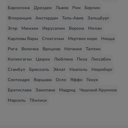
Барселона
Дрезден
Львов
Рим
Берлин
Флоренция
Амстердам
Тель-Авив
Зальцбург
Эгер
Мюнхен
Иерусалим
Верона
Милан
Карловы Вары
Стокгольм
Мертвое море
Ницца
Рига
Величка
Вроцлав
Нетания
Таллин
Копенгаген
Цюрих
Любляна
Пиза
Лиссабон
Стамбул
Брюссель
Эйлат
Неаполь
Нюрнберг
Сентендре
Варшава
Осло
Яффо
Генуя
Братислава
Закопане
Мадрид
Чешский Крумлов
Марсель
Тбилиси