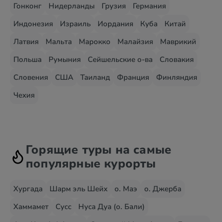
Гонконг
Нидерланды
Грузия
Германия
Индонезия
Израиль
Иордания
Куба
Китай
Латвия
Мальта
Марокко
Малайзия
Маврикий
Польша
Румыния
Сейшельские о-ва
Словакия
Словения
США
Таиланд
Франция
Финляндия
Чехия
Горящие туры на самые
популярные курорты
Хургада
Шарм эль Шейх
о. Маэ
о. Джерба
Хаммамет
Сусс
Нуса Дуа (о. Бали)