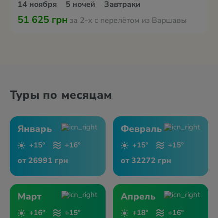
14 ноября
5 ночей
Завтраки
51 625 грн
за 2-х с перелётом из Варшавы
Туры по месяцам
Январь
Февраль
+15°
+16°
+15°
+15°
от 26991 грн
от 32272 грн
Март
Апрель
+16°
+15°
+18°
+16°