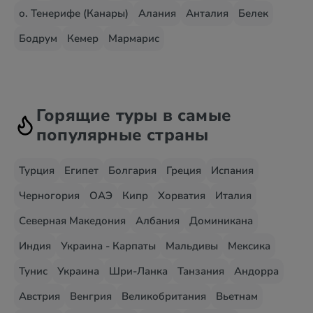
о. Тенерифе (Канары)
Алания
Анталия
Белек
Бодрум
Кемер
Мармарис
Горящие туры в самые
популярные страны
Турция
Египет
Болгария
Греция
Испания
Черногория
ОАЭ
Кипр
Хорватия
Италия
Северная Македония
Албания
Доминикана
Индия
Украина - Карпаты
Мальдивы
Мексика
Тунис
Украина
Шри-Ланка
Танзания
Андорра
Австрия
Венгрия
Великобритания
Вьетнам