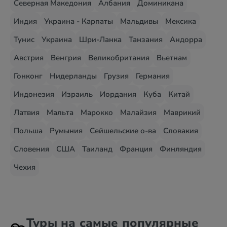
Северная Македония
Албания
Доминикана
Индия
Украина - Карпаты
Мальдивы
Мексика
Тунис
Украина
Шри-Ланка
Танзания
Андорра
Австрия
Венгрия
Великобритания
Вьетнам
Гонконг
Нидерланды
Грузия
Германия
Индонезия
Израиль
Иордания
Куба
Китай
Латвия
Мальта
Марокко
Малайзия
Маврикий
Польша
Румыния
Сейшельские о-ва
Словакия
Словения
США
Таиланд
Франция
Финляндия
Чехия
Туры на самые популярные