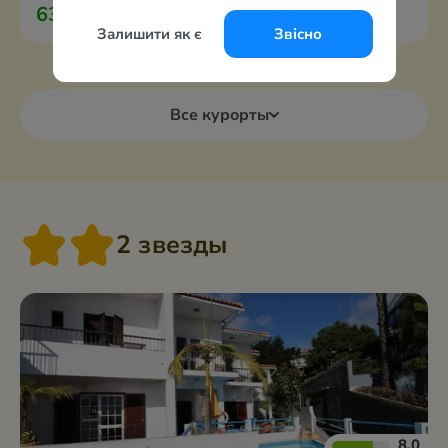
63 721 грн
за 2-х с перелётом из Варшавы
Залишити як є
Звісно
Все курорты
2 звезды
8.0