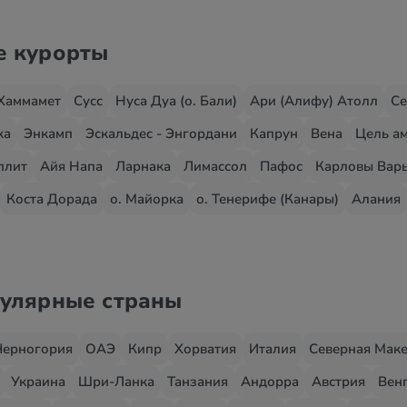
е курорты
Хаммамет
Сусс
Нуса Дуа (о. Бали)
Ари (Алифу) Атолл
Се
жа
Энкамп
Эскальдес - Энгордани
Капрун
Вена
Цель ам
плит
Айя Напа
Ларнака
Лимассол
Пафос
Карловы Вар
Коста Дорада
о. Майорка
о. Тенерифе (Канары)
Алания
пулярные страны
Черногория
ОАЭ
Кипр
Хорватия
Италия
Северная Мак
Украина
Шри-Ланка
Танзания
Андорра
Австрия
Вен