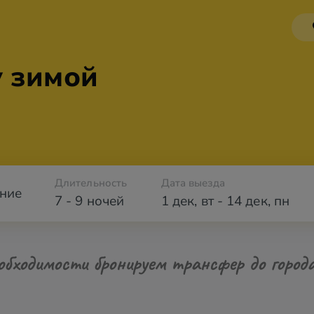
у зимой
Длительность
Дата выезда
ние
7 - 9 ночей
1 дек
,
вт
-
14 дек
,
пн
обходимости бронируем трансфер до город