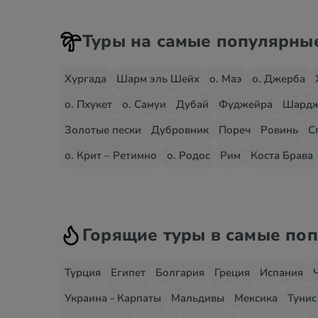
Туры на самые популярны
Хургада
Шарм эль Шейх
о. Маэ
о. Джерба
о. Пхукет
о. Самуи
Дубай
Фуджейра
Шард
Золотые пески
Дубровник
Пореч
Ровинь
С
о. Крит – Ретимно
о. Родос
Рим
Коста Брава
Горящие туры в самые по
Турция
Египет
Болгария
Греция
Испания
Украина - Карпаты
Мальдивы
Мексика
Тунис