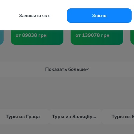
Март
Апрель
Залишити як є
Звісно
+16°
+14°
+18°
+15°
от 89838 грн
от 139078 грн
Показать больше
Туры из Граца
Туры из Зальцбурга
Туры из 