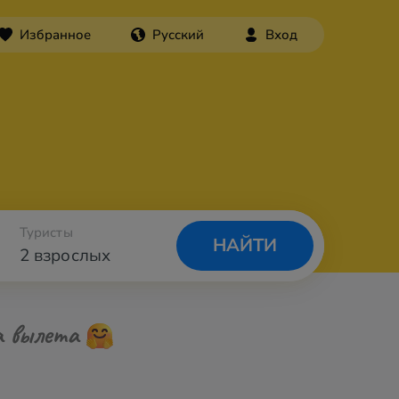
Избранное
Русский
Вход
Туристы
НАЙТИ
2 взрослых
а вылета