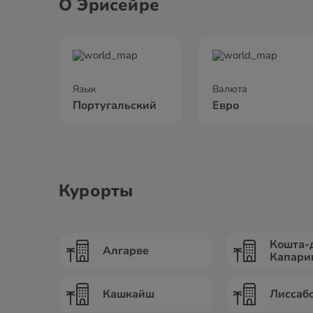
О Эрисейре
Язык
Валюта
Португальский
Евро
Курорты
Кошта-
Алгарве
Капари
Кашкайш
Лиссаб