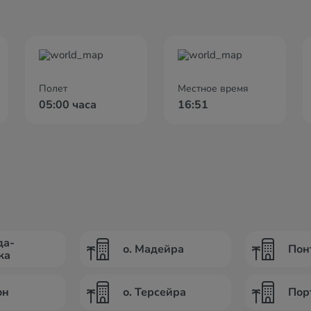
Полет
Местное время
05:00 часа
16:51
да-
о. Мадейра
Пон
ка
он
о. Терсейра
Пор