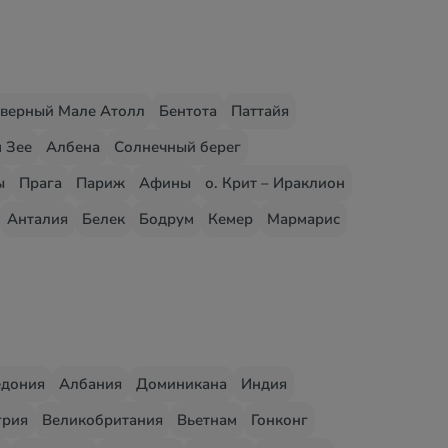
верный Мале Атолл
Бентота
Паттайя
 Зее
Албена
Солнечный берег
ы
Прага
Париж
Афины
о. Крит – Ираклион
Анталия
Белек
Бодрум
Кемер
Мармарис
едония
Албания
Доминикана
Индия
грия
Великобритания
Вьетнам
Гонконг