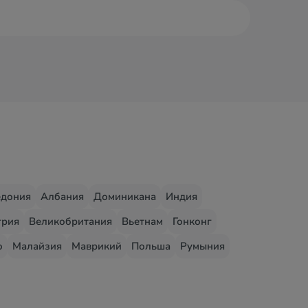
едония
Албания
Доминикана
Индия
грия
Великобритания
Вьетнам
Гонконг
о
Малайзия
Маврикий
Польша
Румыния