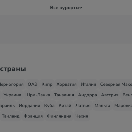
Все курорты
 страны
Черногория
ОАЭ
Кипр
Хорватия
Италия
Северная Мак
Украина
Шри-Ланка
Танзания
Андорра
Австрия
Вен
зраиль
Иордания
Куба
Китай
Латвия
Мальта
Марокк
Таиланд
Франция
Финляндия
Чехия