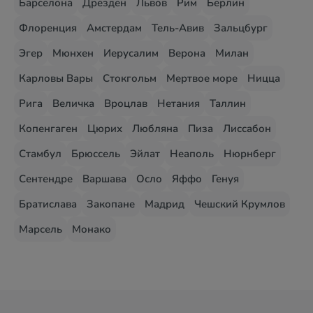
Барселона
Дрезден
Львов
Рим
Берлин
Флоренция
Амстердам
Тель-Авив
Зальцбург
Эгер
Мюнхен
Иерусалим
Верона
Милан
Карловы Вары
Стокгольм
Мертвое море
Ницца
Рига
Величка
Вроцлав
Нетания
Таллин
Копенгаген
Цюрих
Любляна
Пиза
Лиссабон
Стамбул
Брюссель
Эйлат
Неаполь
Нюрнберг
Сентендре
Варшава
Осло
Яффо
Генуя
Братислава
Закопане
Мадрид
Чешский Крумлов
Марсель
Монако