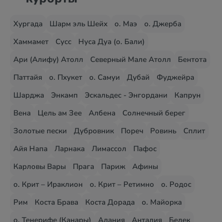
Хургада
Шарм эль Шейх
о. Маэ
о. Джерба
Хаммамет
Сусс
Нуса Дуа (о. Бали)
Ари (Алифу) Атолл
Северный Мале Атолл
Бентота
Паттайя
о. Пхукет
о. Самуи
Дубай
Фуджейра
Шарджа
Энкамп
Эскальдес - Энгордани
Капрун
Вена
Цель ам Зее
Албена
Солнечный берег
Золотые пески
Дубровник
Пореч
Ровинь
Сплит
Айя Напа
Ларнака
Лимассол
Пафос
Карловы Вары
Прага
Париж
Афины
о. Крит – Ираклион
о. Крит – Ретимно
о. Родос
Рим
Коста Брава
Коста Дорада
о. Майорка
о. Тенерифе (Канары)
Алания
Анталия
Белек