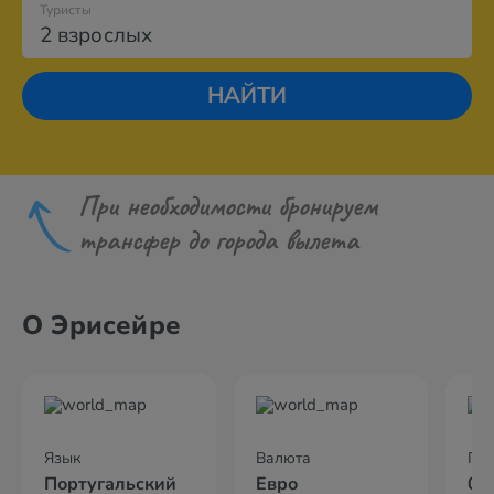
Туристы
2 взрослых
НАЙТИ
При необходимости бронируем
трансфер до города вылета
О Эрисейре
Язык
Валюта
По
Португальский
Евро
05