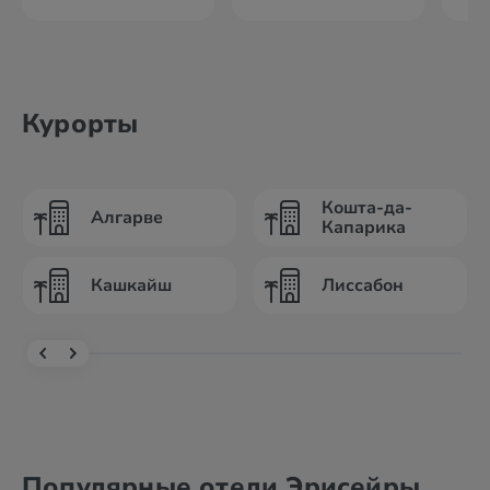
Курорты
Кошта-да-
Алгарве
Капарика
Кашкайш
Лиссабон
Популярные отели Эрисейры