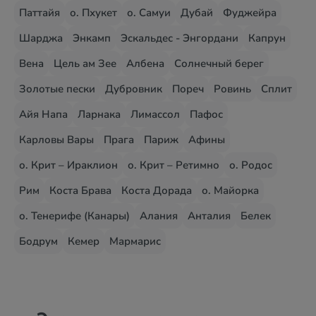
Паттайя
о. Пхукет
о. Самуи
Дубай
Фуджейра
Шарджа
Энкамп
Эскальдес - Энгордани
Капрун
Вена
Цель ам Зее
Албена
Солнечный берег
Золотые пески
Дубровник
Пореч
Ровинь
Сплит
Айя Напа
Ларнака
Лимассол
Пафос
Карловы Вары
Прага
Париж
Афины
о. Крит – Ираклион
о. Крит – Ретимно
о. Родос
Рим
Коста Брава
Коста Дорада
о. Майорка
о. Тенерифе (Канары)
Алания
Анталия
Белек
Бодрум
Кемер
Мармарис