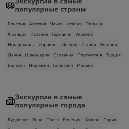
Экскурсии в самые
популярные страны
Венгрия
Австрия
Чехия
Италия
Польша
Франция
Испания
Германия
Украина
Нидерланды
Израиль
Швеция
Латвия
Эстония
Дания
Швейцария
Словения
Португалия
Турция
Бельгия
Норвегия
Словакия
Монако
Экскурсии в самые
популярные города
Будапешт
Вена
Прага
Венеция
Краков
Париж