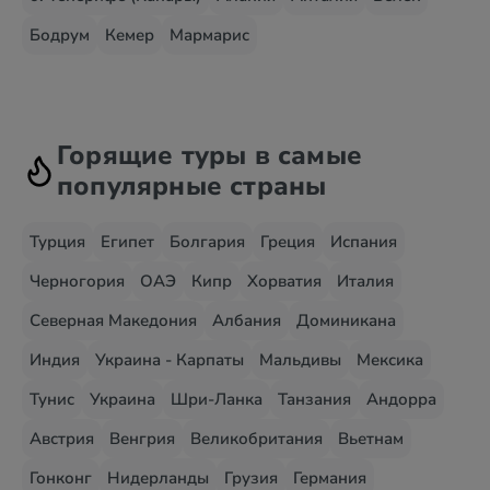
Бодрум
Кемер
Мармарис
Горящие туры в самые
популярные страны
Турция
Египет
Болгария
Греция
Испания
Черногория
ОАЭ
Кипр
Хорватия
Италия
Северная Македония
Албания
Доминикана
Индия
Украина - Карпаты
Мальдивы
Мексика
Тунис
Украина
Шри-Ланка
Танзания
Андорра
Австрия
Венгрия
Великобритания
Вьетнам
Гонконг
Нидерланды
Грузия
Германия