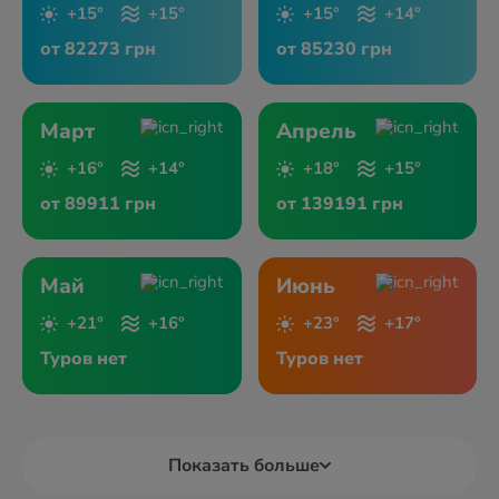
+15°
+15°
+15°
+14°
от 82273 грн
от 85230 грн
Март
Апрель
+16°
+14°
+18°
+15°
от 89911 грн
от 139191 грн
Май
Июнь
+21°
+16°
+23°
+17°
Туров нет
Туров нет
Показать больше