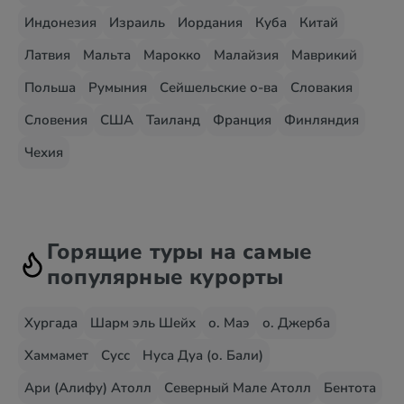
Индонезия
Израиль
Иордания
Куба
Китай
Латвия
Мальта
Марокко
Малайзия
Маврикий
Польша
Румыния
Сейшельские о-ва
Словакия
Словения
США
Таиланд
Франция
Финляндия
Чехия
Горящие туры на самые
популярные курорты
Хургада
Шарм эль Шейх
о. Маэ
о. Джерба
Хаммамет
Сусс
Нуса Дуа (о. Бали)
Ари (Алифу) Атолл
Северный Мале Атолл
Бентота