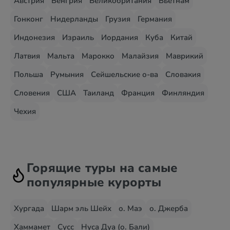
Австрия
Венгрия
Великобритания
Вьетнам
Гонконг
Нидерланды
Грузия
Германия
Индонезия
Израиль
Иордания
Куба
Китай
Латвия
Мальта
Марокко
Малайзия
Маврикий
Польша
Румыния
Сейшельские о-ва
Словакия
Словения
США
Таиланд
Франция
Финляндия
Чехия
Горящие туры на самые
популярные курорты
Хургада
Шарм эль Шейх
о. Маэ
о. Джерба
Хаммамет
Сусс
Нуса Дуа (о. Бали)