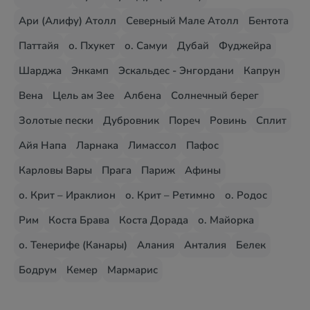
Ари (Алифу) Атолл
Северный Мале Атолл
Бентота
Паттайя
о. Пхукет
о. Самуи
Дубай
Фуджейра
Шарджа
Энкамп
Эскальдес - Энгордани
Капрун
Вена
Цель ам Зее
Албена
Солнечный берег
Золотые пески
Дубровник
Пореч
Ровинь
Сплит
Айя Напа
Ларнака
Лимассол
Пафос
Карловы Вары
Прага
Париж
Афины
о. Крит – Ираклион
о. Крит – Ретимно
о. Родос
Рим
Коста Брава
Коста Дорада
о. Майорка
о. Тенерифе (Канары)
Алания
Анталия
Белек
Бодрум
Кемер
Мармарис