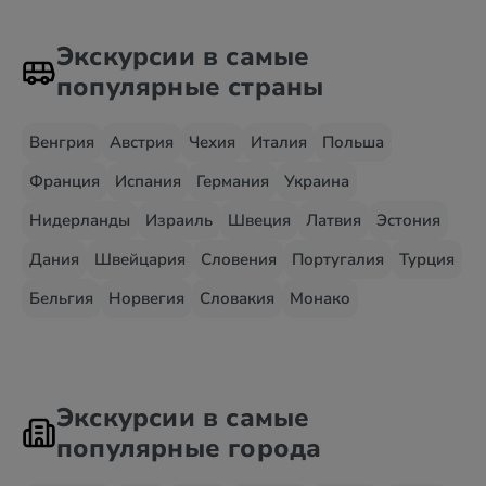
Экскурсии в самые
популярные страны
Венгрия
Австрия
Чехия
Италия
Польша
Франция
Испания
Германия
Украина
Нидерланды
Израиль
Швеция
Латвия
Эстония
Дания
Швейцария
Словения
Португалия
Турция
Бельгия
Норвегия
Словакия
Монако
Экскурсии в самые
популярные города