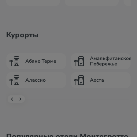
Курорты
Амальфитанское
Абано Терме
Побережье
Алассио
Аоста
Популярные отели Монтегротто