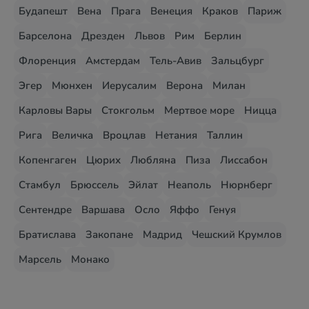
Будапешт
Вена
Прага
Венеция
Краков
Париж
Барселона
Дрезден
Львов
Рим
Берлин
Флоренция
Амстердам
Тель-Авив
Зальцбург
Эгер
Мюнхен
Иерусалим
Верона
Милан
Карловы Вары
Стокгольм
Мертвое море
Ницца
Рига
Величка
Вроцлав
Нетания
Таллин
Копенгаген
Цюрих
Любляна
Пиза
Лиссабон
Стамбул
Брюссель
Эйлат
Неаполь
Нюрнберг
Сентендре
Варшава
Осло
Яффо
Генуя
Братислава
Закопане
Мадрид
Чешский Крумлов
Марсель
Монако