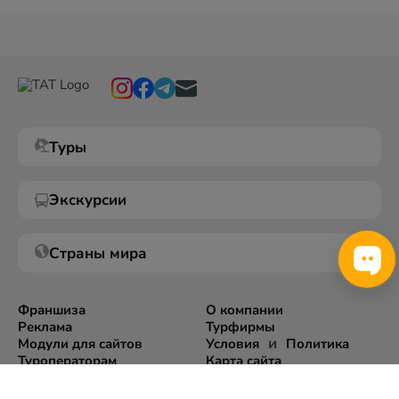
Туры
Экскурсии
Страны мира
Франшиза
О компании
Реклама
Турфирмы
и
Модули для сайтов
Условия
Политика
Туроператорам
Карта сайта
Экспорт информации