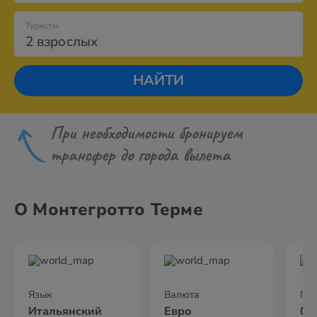
Туристы
2 взрослых
НАЙТИ
При необходимости бронируем
трансфер до города вылета
О Монтегротто Терме
Язык
Валюта
По
Итальянский
Евро
02