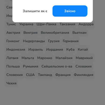
Северная Македония
Албания
Доминикана
Залишити як є
Звісно
Индия
Украина - Карпаты
Мальдивы
Мексика
Тунис
Украина
Шри-Ланка
Танзания
Андорра
Австрия
Венгрия
Великобритания
Вьетнам
Гонконг
Нидерланды
Грузия
Германия
Индонезия
Израиль
Иордания
Куба
Китай
Латвия
Мальта
Марокко
Малайзия
Маврикий
Польша
Румыния
Сейшельские о-ва
Словакия
Словения
США
Таиланд
Франция
Финляндия
Чехия