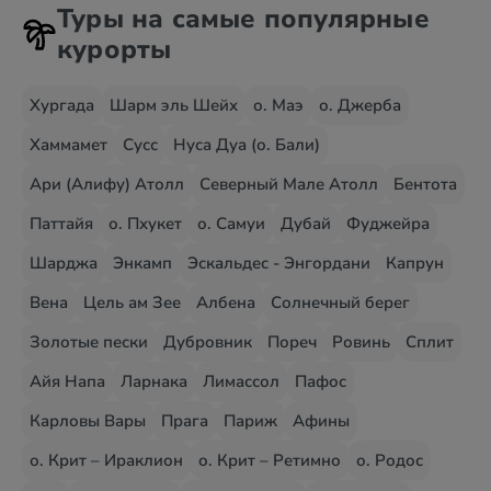
Туры на самые популярные
курорты
Хургада
Шарм эль Шейх
о. Маэ
о. Джерба
Хаммамет
Сусс
Нуса Дуа (о. Бали)
Ари (Алифу) Атолл
Северный Мале Атолл
Бентота
Паттайя
о. Пхукет
о. Самуи
Дубай
Фуджейра
Шарджа
Энкамп
Эскальдес - Энгордани
Капрун
Вена
Цель ам Зее
Албена
Солнечный берег
Золотые пески
Дубровник
Пореч
Ровинь
Сплит
Айя Напа
Ларнака
Лимассол
Пафос
Карловы Вары
Прага
Париж
Афины
о. Крит – Ираклион
о. Крит – Ретимно
о. Родос