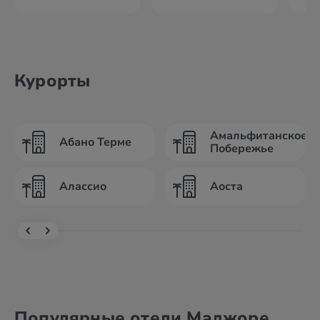
Курорты
Амальфитанское
Абано Терме
Побережье
Алассио
Аоста
Популярные отели Маджоре