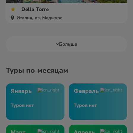
Della Torre
Италия, оз. Маджоре
Больше
Туры по месяцам
Январь
Февраль
Туров нет
Туров нет
Март
Апрель