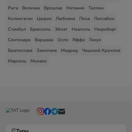
Рига
Величка
Вроцлав
Нетания
Таллин
Копенгаген
Цюрих
Любляна
Пиза
Лиссабон
Стамбул
Брюссель
Эйлат
Неаполь
Нюрнберг
Сентендре
Варшава
Осло
Яффо
Генуя
Братислава
Закопане
Мадрид
Чешский Крумлов
Марсель
Монако
Туры