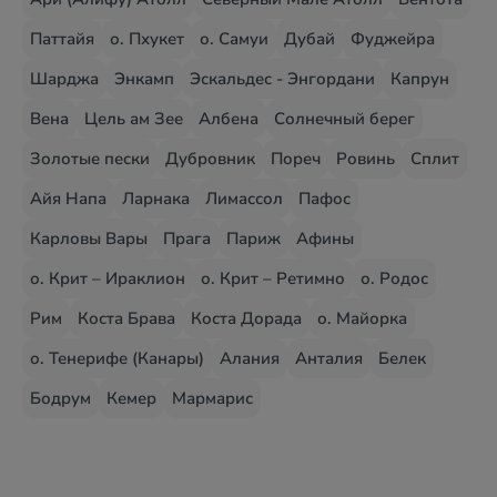
Паттайя
о. Пхукет
о. Самуи
Дубай
Фуджейра
Шарджа
Энкамп
Эскальдес - Энгордани
Капрун
Вена
Цель ам Зее
Албена
Солнечный берег
Золотые пески
Дубровник
Пореч
Ровинь
Сплит
Айя Напа
Ларнака
Лимассол
Пафос
Карловы Вары
Прага
Париж
Афины
о. Крит – Ираклион
о. Крит – Ретимно
о. Родос
Рим
Коста Брава
Коста Дорада
о. Майорка
о. Тенерифе (Канары)
Алания
Анталия
Белек
Бодрум
Кемер
Мармарис