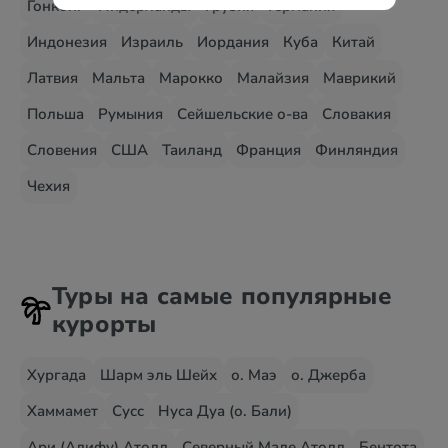
Гонконг
Нидерланды
Грузия
Германия
Индонезия
Израиль
Иордания
Куба
Китай
Латвия
Мальта
Марокко
Малайзия
Маврикий
Польша
Румыния
Сейшельские о-ва
Словакия
Словения
США
Таиланд
Франция
Финляндия
Чехия
Туры на самые популярные
курорты
Хургада
Шарм эль Шейх
о. Маэ
о. Джерба
Хаммамет
Сусс
Нуса Дуа (о. Бали)
Ари (Алифу) Атолл
Северный Мале Атолл
Бентота