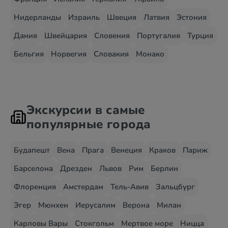
Нидерланды
Израиль
Швеция
Латвия
Эстония
Дания
Швейцария
Словения
Португалия
Турция
Бельгия
Норвегия
Словакия
Монако
Экскурсии в самые
популярные города
Будапешт
Вена
Прага
Венеция
Краков
Париж
Барселона
Дрезден
Львов
Рим
Берлин
Флоренция
Амстердам
Тель-Авив
Зальцбург
Эгер
Мюнхен
Иерусалим
Верона
Милан
Карловы Вары
Стокгольм
Мертвое море
Ницца