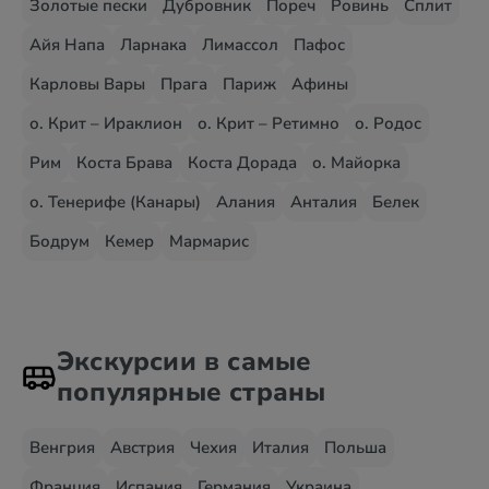
Золотые пески
Дубровник
Пореч
Ровинь
Сплит
Айя Напа
Ларнака
Лимассол
Пафос
Карловы Вары
Прага
Париж
Афины
о. Крит – Ираклион
о. Крит – Ретимно
о. Родос
Рим
Коста Брава
Коста Дорада
о. Майорка
о. Тенерифе (Канары)
Алания
Анталия
Белек
Бодрум
Кемер
Мармарис
Экскурсии в самые
популярные страны
Венгрия
Австрия
Чехия
Италия
Польша
Франция
Испания
Германия
Украина