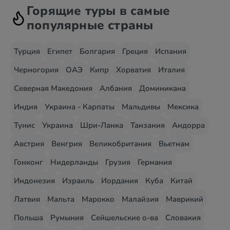
Горящие туры в самые
популярные страны
Турция
Египет
Болгария
Греция
Испания
Черногория
ОАЭ
Кипр
Хорватия
Италия
Северная Македония
Албания
Доминикана
Индия
Украина - Карпаты
Мальдивы
Мексика
Тунис
Украина
Шри-Ланка
Танзания
Андорра
Австрия
Венгрия
Великобритания
Вьетнам
Гонконг
Нидерланды
Грузия
Германия
Индонезия
Израиль
Иордания
Куба
Китай
Латвия
Мальта
Марокко
Малайзия
Маврикий
Польша
Румыния
Сейшельские о-ва
Словакия