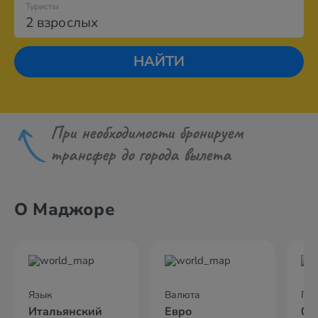
Туристы
2 взрослых
НАЙТИ
При необходимости бронируем
трансфер до города вылета
О Маджоре
Язык
Валюта
По
Итальянский
Евро
02