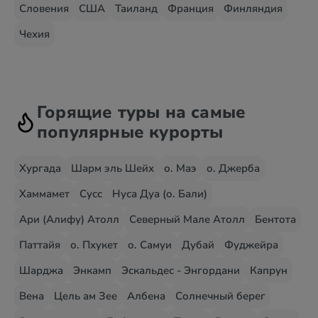
Словения
США
Таиланд
Франция
Финляндия
Чехия
Горящие туры на самые
популярные курорты
Хургада
Шарм эль Шейх
о. Маэ
о. Джерба
Хаммамет
Сусс
Нуса Дуа (о. Бали)
Ари (Алифу) Атолл
Северный Мале Атолл
Бентота
Паттайя
о. Пхукет
о. Самуи
Дубай
Фуджейра
Шарджа
Энкамп
Эскальдес - Энгордани
Капрун
Вена
Цель ам Зее
Албена
Солнечный берег