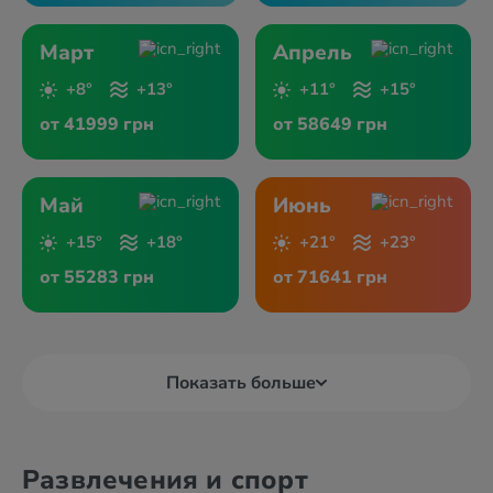
Март
Апрель
+8°
+13°
+11°
+15°
от 41999 грн
от 58649 грн
Май
Июнь
+15°
+18°
+21°
+23°
от 55283 грн
от 71641 грн
Показать больше
Развлечения и спорт