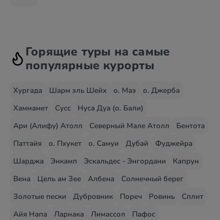
Горящие туры на самые
популярные курорты
Хургада
Шарм эль Шейх
о. Маэ
о. Джерба
Хаммамет
Сусс
Нуса Дуа (о. Бали)
Ари (Алифу) Атолл
Северный Мале Атолл
Бентота
Паттайя
о. Пхукет
о. Самуи
Дубай
Фуджейра
Шарджа
Энкамп
Эскальдес - Энгордани
Капрун
Вена
Цель ам Зее
Албена
Солнечный берег
Золотые пески
Дубровник
Пореч
Ровинь
Сплит
Айя Напа
Ларнака
Лимассол
Пафос