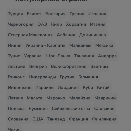
Турция
Египет
Болгария
Греция
Испания
Черногория
ОАЭ
Кипр
Хорватия
Италия
Северная Македония
Албания
Доминикана
Индия
Украина - Карпаты
Мальдивы
Мексика
Тунис
Украина
Шри-Ланка
Танзания
Андорра
Австрия
Венгрия
Великобритания
Вьетнам
Гонконг
Нидерланды
Грузия
Германия
Индонезия
Израиль
Иордания
Куба
Китай
Латвия
Мальта
Марокко
Малайзия
Маврикий
Польша
Румыния
Сейшельские о-ва
Словакия
Словения
США
Таиланд
Франция
Финляндия
Чехия