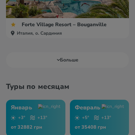
Forte Village Resort – Bouganville
Италия, о. Сардиния
Больше
Туры по месяцам
Январь
Февраль
+3°
+13°
+5°
+13°
от 32882 грн
от 35408 грн