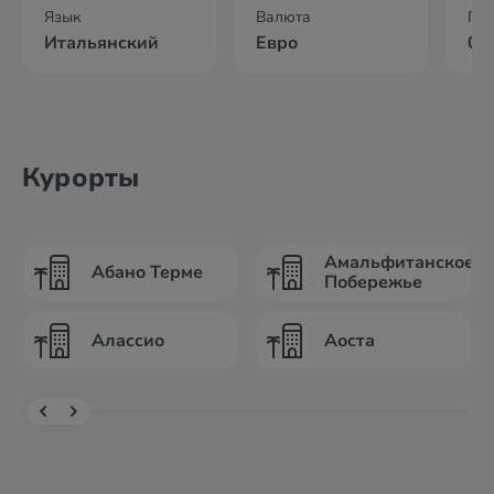
Язык
Валюта
По
Итальянский
Евро
02
Курорты
Амальфитанское
Абано Терме
Побережье
Алассио
Аоста