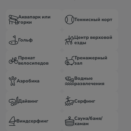
Аквапарк или
Теннисный корт
горки
Центр верховой
Гольф
езды
Прокат
Тренажерный
велосипедов
зал
Водные
Аэробика
развлечения
Дайвинг
Серфинг
Сауна/баня/
Виндсерфинг
хамам