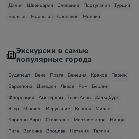
Дания
Швейцария
Словения
Португалия
Турция
Бельгия
Норвегия
Словакия
Монако
Экскурсии в самые
популярные города
Будапешт
Вена
Прага
Венеция
Краков
Париж
Барселона
Дрезден
Львов
Рим
Берлин
Флоренция
Амстердам
Тель-Авив
Зальцбург
Эгер
Мюнхен
Иерусалим
Верона
Милан
Карловы Вары
Стокгольм
Мертвое море
Ницца
Рига
Величка
Вроцлав
Нетания
Таллин