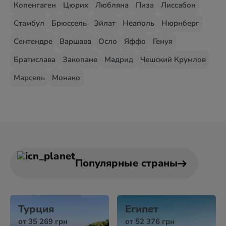
Копенгаген
Цюрих
Любляна
Пиза
Лиссабон
Стамбул
Брюссель
Эйлат
Неаполь
Нюрнберг
Сентендре
Варшава
Осло
Яффо
Генуя
Братислава
Закопане
Мадрид
Чешский Крумлов
Марсель
Монако
Популярные страны
Турция
Египет
от 35 269 грн
от 52 376 грн