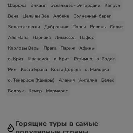
Шарджа
Энкамп
Эскальдес - Энгордани
Капрун
Вена
Цель ам Зее
Албена
Солнечный берег
Золотые пески
Дубровник
Пореч
Ровинь
Сплит
Айя Напа
Ларнака
Лимассол
Пафос
Карловы Вары
Прага
Париж
Афины
о. Крит – Ираклион
о. Крит – Ретимно
о. Родос
Рим
Коста Брава
Коста Дорада
о. Майорка
о. Тенерифе (Канары)
Алания
Анталия
Белек
Бодрум
Кемер
Мармарис
Горящие туры в самые
популярные страны