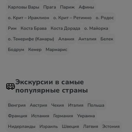
Карловы Вары
Прага
Париж
Афины
о. Крит – Ираклион
о. Крит – Ретимно
о. Родос
Рим
Коста Брава
Коста Дорада
о. Майорка
о. Тенерифе (Канары)
Алания
Анталия
Белек
Бодрум
Кемер
Мармарис
Экскурсии в самые
популярные страны
Венгрия
Австрия
Чехия
Италия
Польша
Франция
Испания
Германия
Украина
Нидерланды
Израиль
Швеция
Латвия
Эстония