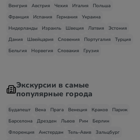
Венгрия
Австрия
Чехия
Италия
Польша
Франция
Испания
Германия
Украина
Нидерланды
Израиль
Швеция
Латвия
Эстония
Дания
Швейцария
Словения
Португалия
Турция
Бельгия
Норвегия
Словакия
Грузия
Экскурсии в самые
популярные города
Будапешт
Вена
Прага
Венеция
Краков
Париж
Барселона
Дрезден
Львов
Рим
Берлин
Флоренция
Амстердам
Тель-Авив
Зальцбург