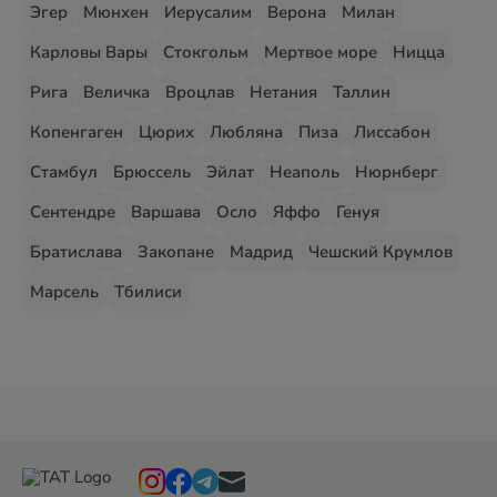
Эгер
Мюнхен
Иерусалим
Верона
Милан
Карловы Вары
Стокгольм
Мертвое море
Ницца
Рига
Величка
Вроцлав
Нетания
Таллин
Копенгаген
Цюрих
Любляна
Пиза
Лиссабон
Стамбул
Брюссель
Эйлат
Неаполь
Нюрнберг
Сентендре
Варшава
Осло
Яффо
Генуя
Братислава
Закопане
Мадрид
Чешский Крумлов
Марсель
Тбилиси