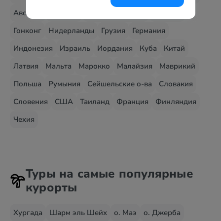
Австрия
Венгрия
Великобритания
Вьетнам
Гонконг
Нидерланды
Грузия
Германия
Индонезия
Израиль
Иордания
Куба
Китай
Латвия
Мальта
Марокко
Малайзия
Маврикий
Польша
Румыния
Сейшельские о-ва
Словакия
Словения
США
Таиланд
Франция
Финляндия
Чехия
Туры на самые популярные
курорты
Хургада
Шарм эль Шейх
о. Маэ
о. Джерба