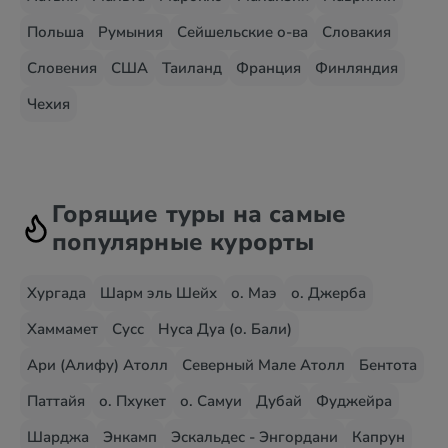
Польша
Румыния
Сейшельские о-ва
Словакия
Словения
США
Таиланд
Франция
Финляндия
Чехия
Горящие туры на самые
популярные курорты
Хургада
Шарм эль Шейх
о. Маэ
о. Джерба
Хаммамет
Сусс
Нуса Дуа (о. Бали)
Ари (Алифу) Атолл
Северный Мале Атолл
Бентота
Паттайя
о. Пхукет
о. Самуи
Дубай
Фуджейра
Шарджа
Энкамп
Эскальдес - Энгордани
Капрун