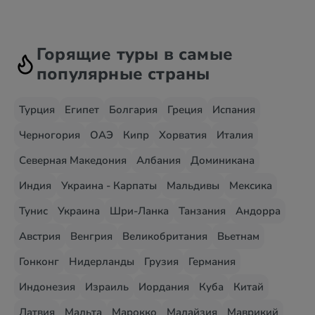
Горящие туры в самые
популярные страны
Турция
Египет
Болгария
Греция
Испания
Черногория
ОАЭ
Кипр
Хорватия
Италия
Северная Македония
Албания
Доминикана
Индия
Украина - Карпаты
Мальдивы
Мексика
Тунис
Украина
Шри-Ланка
Танзания
Андорра
Австрия
Венгрия
Великобритания
Вьетнам
Гонконг
Нидерланды
Грузия
Германия
Индонезия
Израиль
Иордания
Куба
Китай
Латвия
Мальта
Марокко
Малайзия
Маврикий