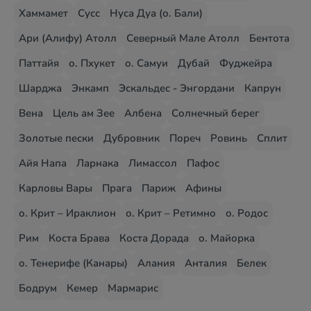
Хаммамет
Сусс
Нуса Дуа (о. Бали)
Ари (Алифу) Атолл
Северный Мале Атолл
Бентота
Паттайя
о. Пхукет
о. Самуи
Дубай
Фуджейра
Шарджа
Энкамп
Эскальдес - Энгордани
Капрун
Вена
Цель ам Зее
Албена
Солнечный берег
Золотые пески
Дубровник
Пореч
Ровинь
Сплит
Айя Напа
Ларнака
Лимассол
Пафос
Карловы Вары
Прага
Париж
Афины
о. Крит – Ираклион
о. Крит – Ретимно
о. Родос
Рим
Коста Брава
Коста Дорада
о. Майорка
о. Тенерифе (Канары)
Алания
Анталия
Белек
Бодрум
Кемер
Мармарис