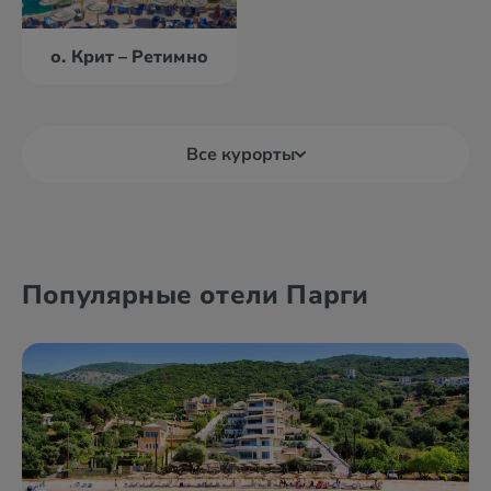
о. Крит – Ретимно
Все курорты
Александруполис
Афины
Популярные отели Парги
Аттика
Волос