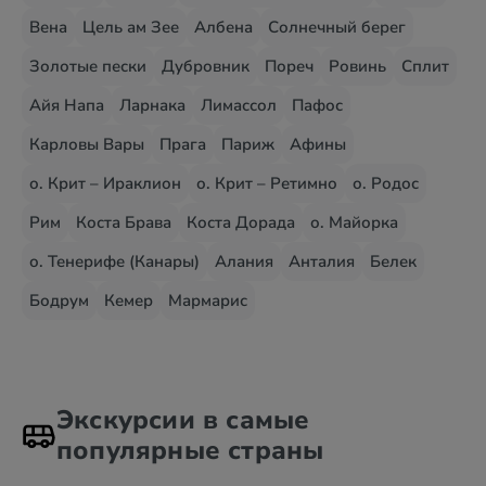
Вена
Цель ам Зее
Албена
Солнечный берег
Золотые пески
Дубровник
Пореч
Ровинь
Сплит
Айя Напа
Ларнака
Лимассол
Пафос
Карловы Вары
Прага
Париж
Афины
о. Крит – Ираклион
о. Крит – Ретимно
о. Родос
Рим
Коста Брава
Коста Дорада
о. Майорка
о. Тенерифе (Канары)
Алания
Анталия
Белек
Бодрум
Кемер
Мармарис
Экскурсии в самые
популярные страны