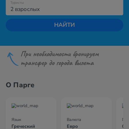
Туристы
2 взрослых
НАЙТИ
При необходимости бронируем
трансфер до города вылета
О Парге
Язык
Валюта
По
Греческий
Евро
02