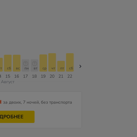
т
сб
вс
пн
вт
ср
чт
пт
сб
сб
вс
пн
вт
ср
чт
4
15
16
17
18
19
20
21
22
08
09
10
11
12
13
Август
н
за двоих, 7 ночей, без транспорта
ДРОБНЕЕ