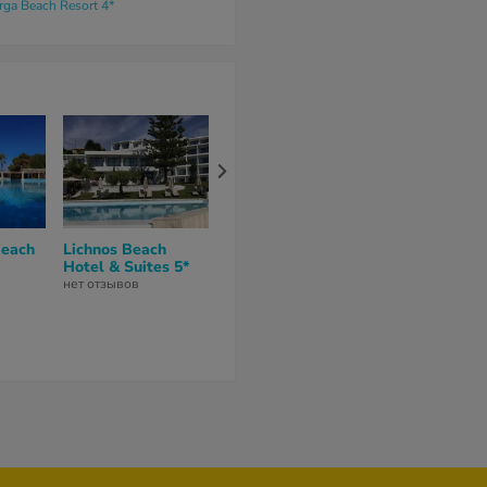
rga Beach Resort 4*
Beach
Lichnos Beach
Hyatt Ziva Corfu 5*
Prima Vista
Hotel & Suites 5*
Boutique Hot
8,5
из 10 (
2 отзывa
)
Spa 5*
нет отзывов
нет отзывов