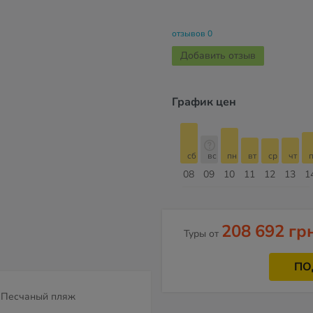
отзывов 0
Добавить отзыв
График цен
сб
вс
пн
вт
ср
чт
пт
сб
сб
вс
пн
вт
ср
чт
п
15
16
17
18
19
20
21
22
08
09
10
11
12
13
1
Август
208 692 гр
Туры от
ПО
Песчаный пляж