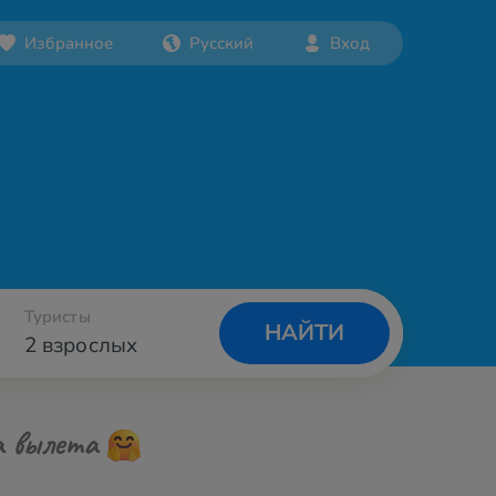
Избранное
Русский
Вход
Туристы
НАЙТИ
2 взрослых
а вылета