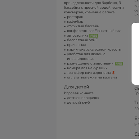
не
принадлежности для барбекю, 3
кл
бассейна с пресной водой, услуги
се
консьержа, хранение багажа.
но
ресторан
кафе/бар
В
открытый бассейн
конференц-зал/банкетный зал
Ко
автостоянка
сп
бесплатный Wi-Fi
се
прачечная
ма
парикмахерская/салон красоты
ва
удобства для людей с
ил
инвалидностью
ба
размещение с животными
Ио
номера для некурящих
еж
трансфер в/из аэропорта
бе
оплата платежными картами
А
Для детей
Ch
Игровая комната.
Гр
детская площадка
Т
детский клуб
30
Е
in
С