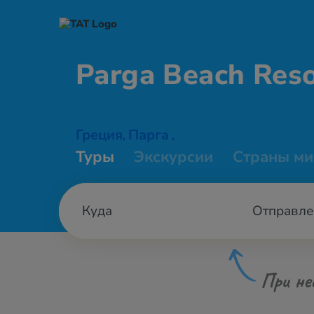
Parga Beach
Reso
Греция
Парга
,
,
Туры
Экскурсии
Страны ми
Отправле
При не