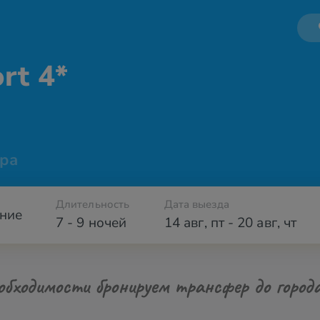
rt 4*
ра
Длительность
Дата выезда
ние
7 - 9 ночей
14 авг
,
пт
-
20 авг
,
чт
обходимости бронируем трансфер до город