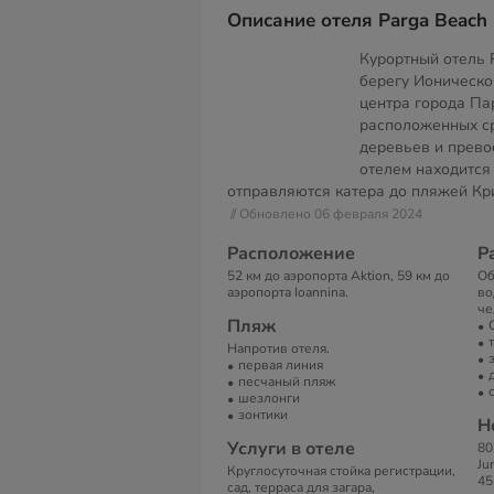
Описание отеля Parga Beach 
Курортный отель 
берегу Ионическог
центра города Пар
расположенных ср
деревьев и прево
отелем находится 
отправляются катера до пляжей Кри
// Обновлено 06 февраля 2024
Расположение
Р
52 км до аэропорта Aktion, 59 км до
Об
аэропорта Ioannina.
во
че
Пляж
Напротив отеля.
первая линия
песчаный пляж
шезлонги
зонтики
Н
Услуги в отеле
80
Ju
Круглосуточная стойка регистрации,
45
сад, терраса для загара,