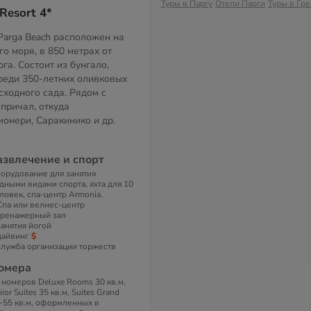
Туры в Паргу
Отели Парги
Туры в Гр
Resort 4*
Parga Beach расположен на
о моря, в 850 метрах от
га. Состоит из бунгало,
еди 350-летних оливковых
сходного сада. Рядом с
причал, откуда
онери, Саракинико и др.
азвлечение и спорт
орудование для занятия
дными видами спорта, яхта для 10
ловек, спа-центр Armonia.
Спа или велнес-центр
тренажерный зал
занятия йогой
дайвинг
служба организации торжеств
омера
 номеров Deluxe Rooms 30 кв.м,
nior Suites 35 кв.м, Suites Grand
-55 кв.м, оформленных в