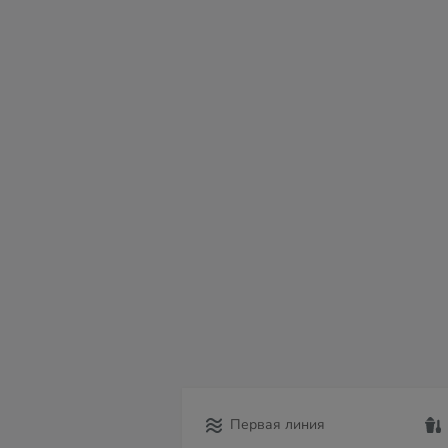
сб
вс
пн
вт
ср
чт
пт
08
09
10
11
12
13
14
Первая линия