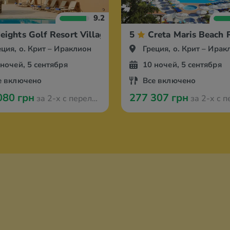
9.2
eights Golf Resort Village
5
Creta Maris Beach 
еция, о. Крит – Ираклион
Греция, о. Крит – Ирак
 ночей, 5 сентября
10 ночей, 5 сентября
е включено
Все включено
080 грн
277 307 грн
за 2-х с перелётом из Амстердама
за 2-х с перелётом из А