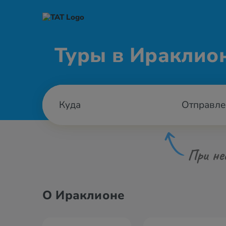
Туры в Ираклио
Отправле
При не
О Ираклионе