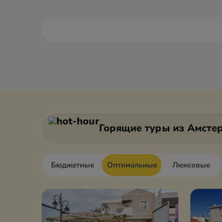
Александруполис
Афины
Аттика
Волос
Горящие туры
из Амсте
Бюджетные
Оптимальные
Люксовые