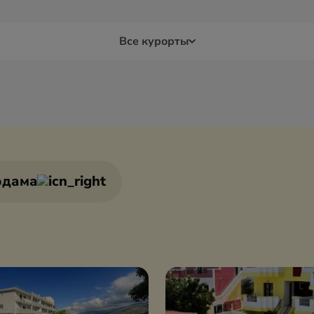
Все курорты
Дельфы
Кав
Игуменица
Кал
рдама