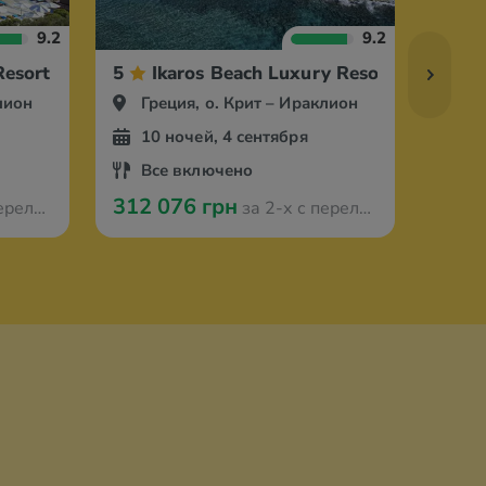
9.2
9.2
Resort
5
Ikaros Beach Luxury Resort & Spa
5
лион
Греция, о. Крит – Ираклион
Гр
10 ночей, 4 сентября
10
Все включено
Вс
312 076 грн
277 
мстердама
за 2-х с перелётом из Амстердама