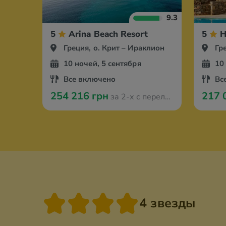
9.3
5
Arina Beach Resort
5
H
Греция, о. Крит – Ираклион
Гр
10 ночей, 5 сентября
10
Все включено
Вс
254 216 грн
217 
за 2-х с перелётом из Амстердама
4 звезды