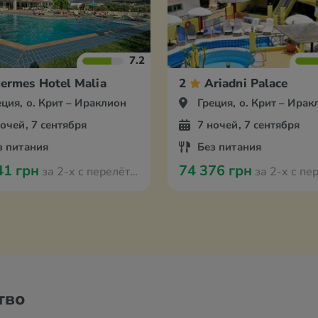
7.2
ermes Hotel Malia
2
Ariadni Palace
еция, о. Крит – Ираклион
Греция, о. Крит – Ирак
ночей, 7 сентября
7 ночей, 7 сентября
з питания
Без питания
41 грн
74 376 грн
за 2-х с перелётом из Амстердама
за 2-х с перелётом из А
тво