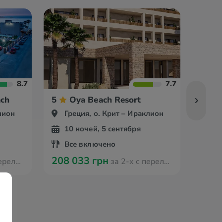
8.7
7.7
ach
5
Oya Beach Resort
4
лион
Греция, о. Крит – Ираклион
Гр
10 ночей, 5 сентября
9 
Все включено
Вс
208 033 грн
151 
мстердама
за 2-х с перелётом из Амстердама