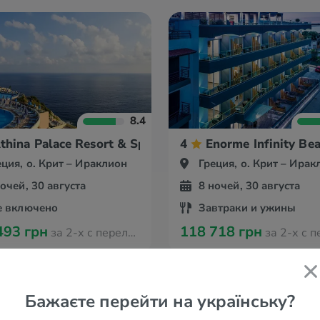
8.4
thina Palace Resort & Spa
4
Enorme Infinity Be
еция, о. Крит – Ираклион
Греция, о. Крит – Ирак
ночей, 30 августа
8 ночей, 30 августа
е включено
Завтраки и ужины
493 грн
118 718 грн
за 2-х с перелётом из Амстердама
за 2-х с перелётом из А
Бажаєте перейти на українську?