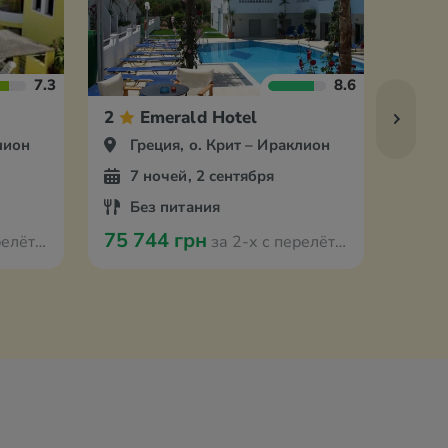
7.3
8.6
2
Emerald Hotel
3
лион
Греция, о. Крит – Ираклион
Гр
7 ночей, 2 сентября
7 
Без питания
За
75 744 грн
76 6
мстердама
за 2-х с перелётом из Амстердама