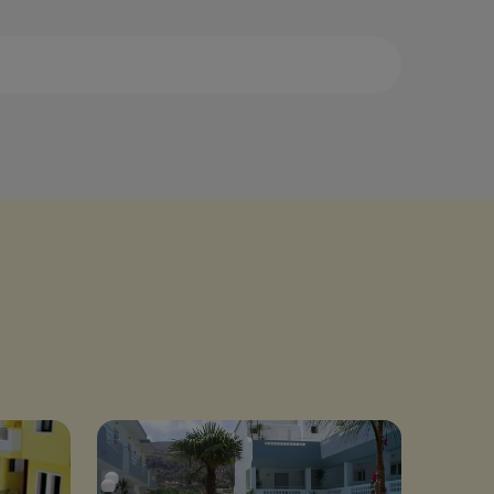
ала
Камена Вурла
амбака
Кастория