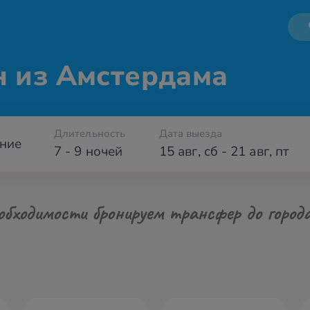
н из Амстердама
Длительность
Дата выезда
ние
7 - 9 ночей
15 авг
,
сб
-
21 авг
,
пт
обходимости бронируем трансфер до город