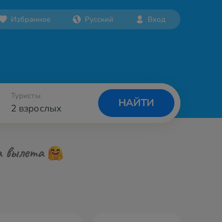
Избранное
Русский
Вход
Туристы
НАЙТИ
2 взрослых
а вылета