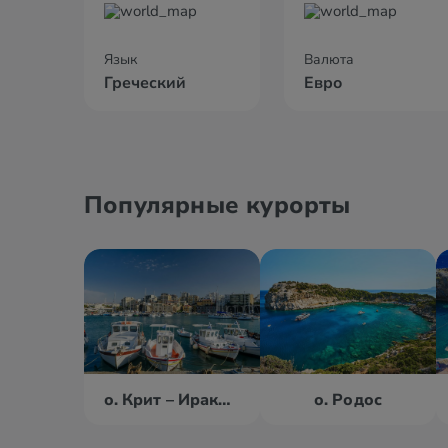
Язык
Валюта
Греческий
Евро
Популярные курорты
о. Крит – Ираклион
о. Родос