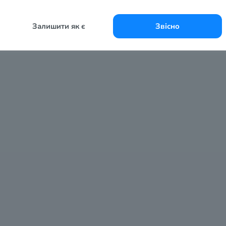
Залишити як є
Звісно