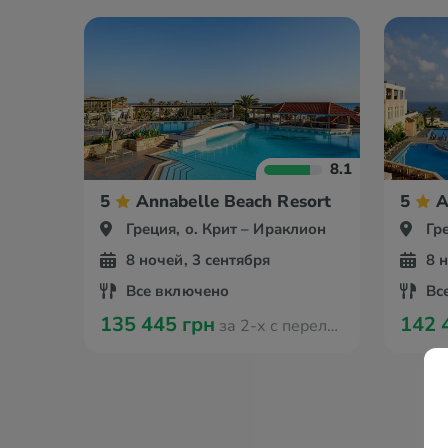
8.1
5
Annabelle Beach Resort
5
A
Греция, о. Крит – Ираклион
Гр
8 ночей, 3 сентября
8 
Все включено
Вс
135 445 грн
142 
за 2-х с перелётом из Амстердама