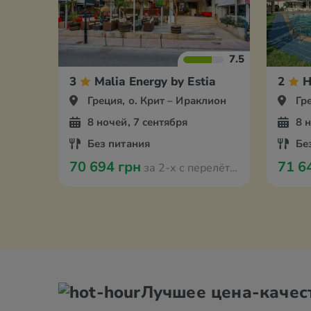
7.5
3
Malia Energy by Estia
2
H
Греция, о. Крит – Ираклион
Гр
8 ночей, 7 сентября
8 
Без питания
Бе
70 694 грн
71 6
за 2-х с перелётом из Амстердама
Лучшее цена-качес