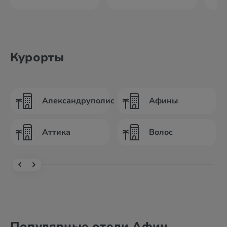
Курорты
Александруполис
Афины
Аттика
Волос
Популярные отели Афин