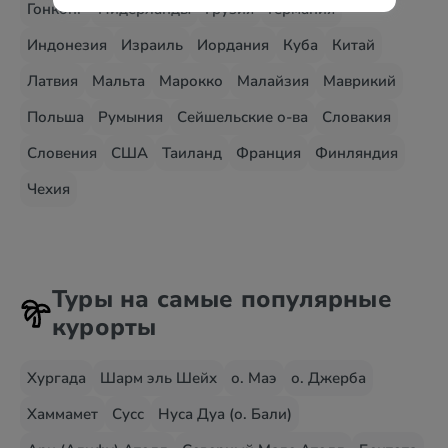
Гонконг
Нидерланды
Грузия
Германия
Индонезия
Израиль
Иордания
Куба
Китай
Латвия
Мальта
Марокко
Малайзия
Маврикий
Польша
Румыния
Сейшельские о-ва
Словакия
Словения
США
Таиланд
Франция
Финляндия
Чехия
Туры на самые популярные
курорты
Хургада
Шарм эль Шейх
о. Маэ
о. Джерба
Хаммамет
Сусс
Нуса Дуа (о. Бали)