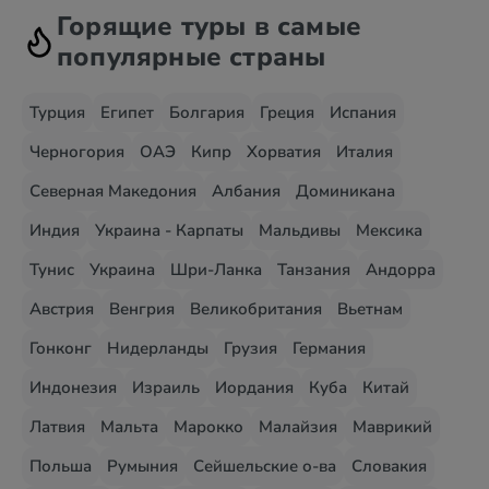
Горящие туры в самые
популярные страны
Турция
Египет
Болгария
Греция
Испания
Черногория
ОАЭ
Кипр
Хорватия
Италия
Северная Македония
Албания
Доминикана
Индия
Украина - Карпаты
Мальдивы
Мексика
Тунис
Украина
Шри-Ланка
Танзания
Андорра
Австрия
Венгрия
Великобритания
Вьетнам
Гонконг
Нидерланды
Грузия
Германия
Индонезия
Израиль
Иордания
Куба
Китай
Латвия
Мальта
Марокко
Малайзия
Маврикий
Польша
Румыния
Сейшельские о-ва
Словакия