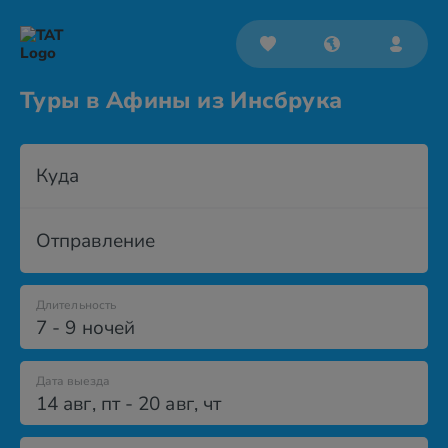
Туры в Афины из Инсбрука
Куда
Отправление
Длительность
7 - 9 ночей
Дата выезда
14 авг
,
пт
-
20 авг
,
чт