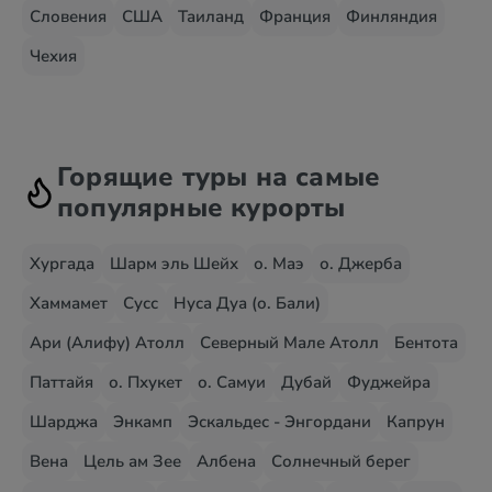
Словения
США
Таиланд
Франция
Финляндия
Чехия
Горящие туры на самые
популярные курорты
Хургада
Шарм эль Шейх
о. Маэ
о. Джерба
Хаммамет
Сусс
Нуса Дуа (о. Бали)
Ари (Алифу) Атолл
Северный Мале Атолл
Бентота
Паттайя
о. Пхукет
о. Самуи
Дубай
Фуджейра
Шарджа
Энкамп
Эскальдес - Энгордани
Капрун
Вена
Цель ам Зее
Албена
Солнечный берег