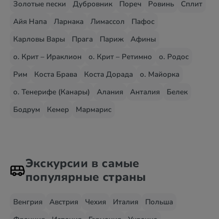
Золотые пески
Дубровник
Пореч
Ровинь
Сплит
Айя Напа
Ларнака
Лимассол
Пафос
Карловы Вары
Прага
Париж
Афины
о. Крит – Ираклион
о. Крит – Ретимно
о. Родос
Рим
Коста Брава
Коста Дорада
о. Майорка
о. Тенерифе (Канары)
Алания
Анталия
Белек
Бодрум
Кемер
Мармарис
Экскурсии в самые
популярные страны
Венгрия
Австрия
Чехия
Италия
Польша