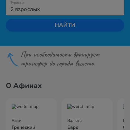
Туристы
2 взрослых
НАЙТИ
При необходимости бронируем
трансфер до города вылета
О Афинах
Язык
Валюта
По
Греческий
Евро
02