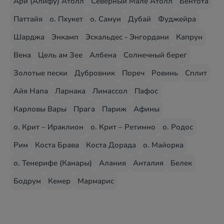
Ари (Алифу) Атолл
Северный Мале Атолл
Бентота
Паттайя
о. Пхукет
о. Самуи
Дубай
Фуджейра
Шарджа
Энкамп
Эскальдес - Энгордани
Капрун
Вена
Цель ам Зее
Албена
Солнечный берег
Золотые пески
Дубровник
Пореч
Ровинь
Сплит
Айя Напа
Ларнака
Лимассол
Пафос
Карловы Вары
Прага
Париж
Афины
о. Крит – Ираклион
о. Крит – Ретимно
о. Родос
Рим
Коста Брава
Коста Дорада
о. Майорка
о. Тенерифе (Канары)
Алания
Анталия
Белек
Бодрум
Кемер
Мармарис