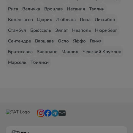
Рига
Величка
Вроцлав
Нетания
Таллин
Копенгаген
Цюрих
Любляна
Пиза
Лиссабон
Стамбул
Брюссель
Эйлат
Неаполь
Нюрнберг
Сентендре
Варшава
Осло
Яффо
Генуя
Братислава
Закопане
Мадрид
Чешский Крумлов
Марсель
Тбилиси
Туры