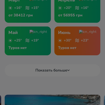
Март
Апрель
+16°
+15°
+20°
+16°
от 38412 грн
от 56955 грн
Май
Июнь
+25°
+19°
+30°
+23°
Туров нет
Туров нет
Показать больше