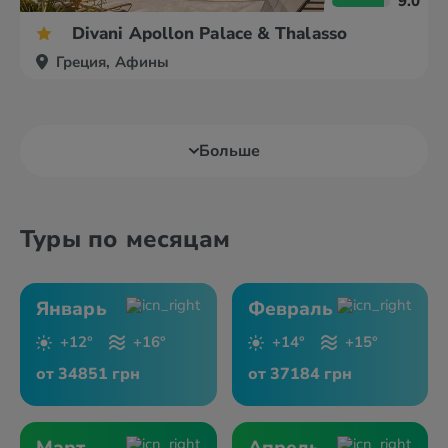
9.0
Divani Apollon Palace & Thalasso
Греция, Афины
Больше
Туры по месяцам
Январь
Февраль
+12°
+16°
+14°
+15°
от 34851 грн
от 37184 грн