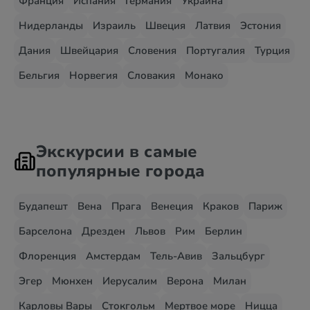
Франция
Испания
Германия
Украина
Нидерланды
Израиль
Швеция
Латвия
Эстония
Дания
Швейцария
Словения
Португалия
Турция
Бельгия
Норвегия
Словакия
Монако
Экскурсии в самые
популярные города
Будапешт
Вена
Прага
Венеция
Краков
Париж
Барселона
Дрезден
Львов
Рим
Берлин
Флоренция
Амстердам
Тель-Авив
Зальцбург
Эгер
Мюнхен
Иерусалим
Верона
Милан
Карловы Вары
Стокгольм
Мертвое море
Ницца