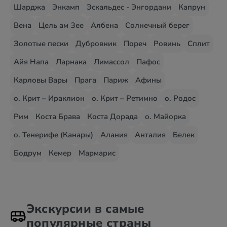
Шарджа
Энкамп
Эскальдес - Энгордани
Капрун
Вена
Цель ам Зее
Албена
Солнечный берег
Золотые пески
Дубровник
Пореч
Ровинь
Сплит
Айя Напа
Ларнака
Лимассол
Пафос
Карловы Вары
Прага
Париж
Афины
о. Крит – Ираклион
о. Крит – Ретимно
о. Родос
Рим
Коста Брава
Коста Дорада
о. Майорка
о. Тенерифе (Канары)
Алания
Анталия
Белек
Бодрум
Кемер
Мармарис
Экскурсии в самые
популярные страны