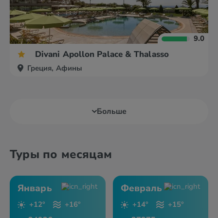
9.0
Divani Apollon Palace & Thalasso
Греция, Афины
Больше
Туры по месяцам
Январь
Февраль
+12°
+16°
+14°
+15°