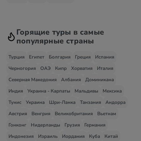
Горящие туры в самые
популярные страны
Турция
Египет
Болгария
Греция
Испания
Черногория
ОАЭ
Кипр
Хорватия
Италия
Северная Македония
Албания
Доминикана
Индия
Украина - Карпаты
Мальдивы
Мексика
Тунис
Украина
Шри-Ланка
Танзания
Андорра
Австрия
Венгрия
Великобритания
Вьетнам
Гонконг
Нидерланды
Грузия
Германия
Индонезия
Израиль
Иордания
Куба
Китай