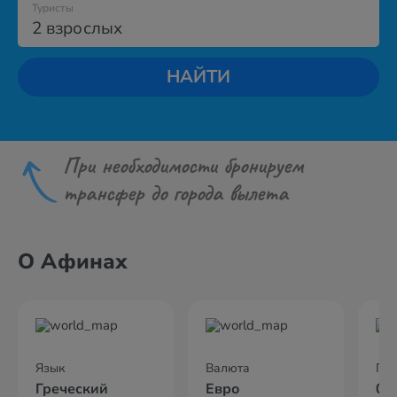
Туристы
2 взрослых
НАЙТИ
При необходимости бронируем
трансфер до города вылета
О Афинах
Язык
Валюта
По
Греческий
Евро
02