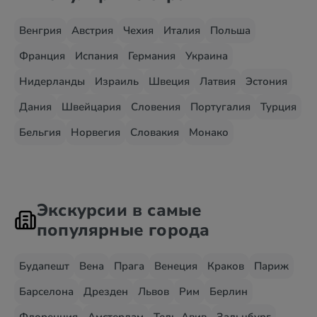
Венгрия
Австрия
Чехия
Италия
Польша
Франция
Испания
Германия
Украина
Нидерланды
Израиль
Швеция
Латвия
Эстония
Дания
Швейцария
Словения
Португалия
Турция
Бельгия
Норвегия
Словакия
Монако
Экскурсии в самые
популярные города
Будапешт
Вена
Прага
Венеция
Краков
Париж
Барселона
Дрезден
Львов
Рим
Берлин