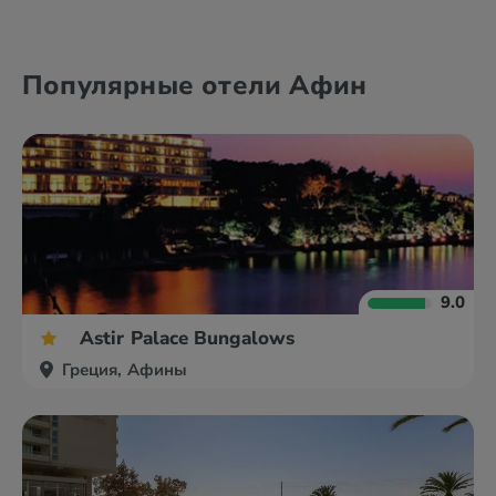
Александруполис
Афины
Популярные отели Афин
Аттика
Волос
9.0
Astir Palace Bungalows
Греция, Афины