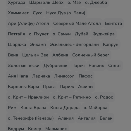
Хургада
Шарм эль Шейх
о. Маэ
о. Джерба
Хаммамет
Сусс
Нуса Дуа (о. Бали)
Ари (Алифу) Атолл
Северный Мале Атолл
Бентота
Паттайя
о. Пхукет
о. Самуи
Дубай
Фуджейра
Шарджа
Энкамп
Эскальдес - Энгордани
Капрун
Вена
Цель ам Зее
Албена
Солнечный берег
Золотые пески
Дубровник
Пореч
Ровинь
Сплит
Айя Напа
Ларнака
Лимассол
Пафос
Карловы Вары
Прага
Париж
Афины
о. Крит – Ираклион
о. Крит – Ретимно
о. Родос
Рим
Коста Брава
Коста Дорада
о. Майорка
о. Тенерифе (Канары)
Алания
Анталия
Белек
Бодрум
Кемер
Мармарис