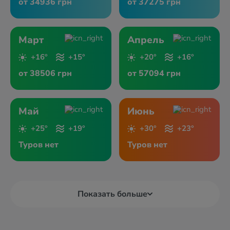
от 34936 грн
от 37275 грн
Март
Апрель
+16°
+15°
+20°
+16°
от 38506 грн
от 57094 грн
Май
Июнь
+25°
+19°
+30°
+23°
Туров нет
Туров нет
Показать больше