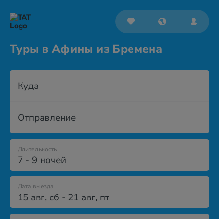
Туры в Афины из Бремена
Куда
Отправление
Длительность
7 - 9 ночей
Дата выезда
15 авг
,
сб
-
21 авг
,
пт