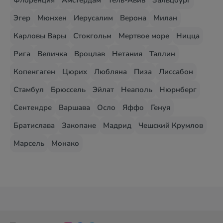
Флоренция
Амстердам
Тель-Авив
Зальцбург
Эгер
Мюнхен
Иерусалим
Верона
Милан
Карловы Вары
Стокгольм
Мертвое море
Ницца
Рига
Величка
Вроцлав
Нетания
Таллин
Копенгаген
Цюрих
Любляна
Пиза
Лиссабон
Стамбул
Брюссель
Эйлат
Неаполь
Нюрнберг
Сентендре
Варшава
Осло
Яффо
Генуя
Братислава
Закопане
Мадрид
Чешский Крумлов
Марсель
Монако