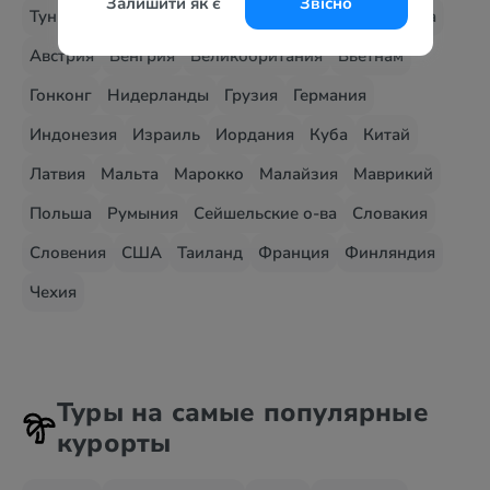
Залишити як є
Звісно
Тунис
Украина
Шри-Ланка
Танзания
Андорра
Австрия
Венгрия
Великобритания
Вьетнам
Гонконг
Нидерланды
Грузия
Германия
Индонезия
Израиль
Иордания
Куба
Китай
Латвия
Мальта
Марокко
Малайзия
Маврикий
Польша
Румыния
Сейшельские о-ва
Словакия
Словения
США
Таиланд
Франция
Финляндия
Чехия
Туры на самые популярные
курорты