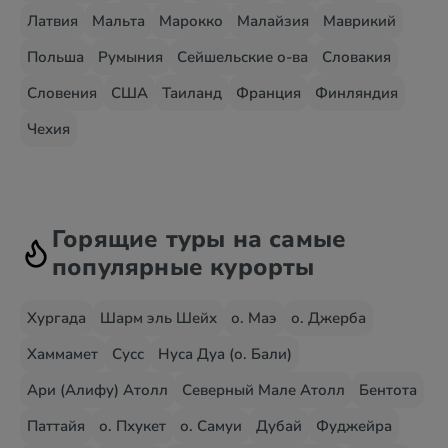
Латвия
Мальта
Марокко
Малайзия
Маврикий
Польша
Румыния
Сейшельские о-ва
Словакия
Словения
США
Таиланд
Франция
Финляндия
Чехия
Горящие туры на самые
популярные курорты
Хургада
Шарм эль Шейх
о. Маэ
о. Джерба
Хаммамет
Сусс
Нуса Дуа (о. Бали)
Ари (Алифу) Атолл
Северный Мале Атолл
Бентота
Паттайя
о. Пхукет
о. Самуи
Дубай
Фуджейра