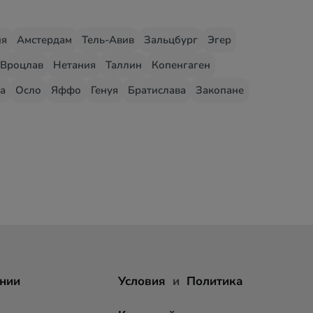
ия
Амстердам
Тель-Авив
Зальцбург
Эгер
Вроцлав
Нетания
Таллин
Копенгаген
а
Осло
Яффо
Генуя
Братислава
Закопане
нии
Условия
и
Политика