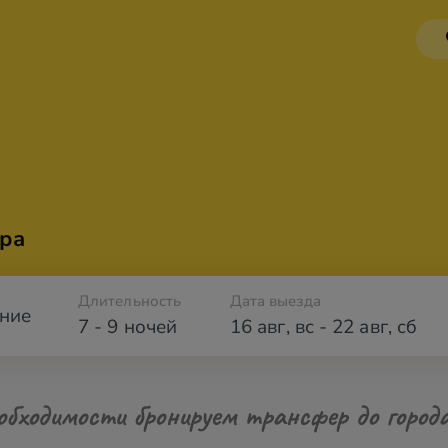
ра
Длительность
Дата выезда
ние
7 - 9 ночей
16 авг
,
вс
-
22 авг
,
сб
обходимости бронируем трансфер до город