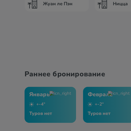
Жуан ле Пэн
Ницца
Раннее бронирование
Январь
Февраль
+-4°
+-2°
Туров нет
Туров нет