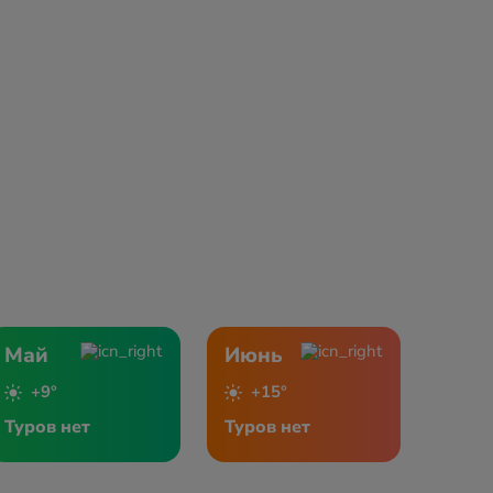
Май
Июнь
+9°
+15°
Туров нет
Туров нет