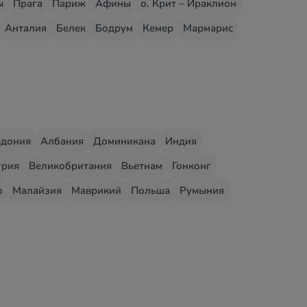
ы
Прага
Париж
Афины
о. Крит – Ираклион
Анталия
Белек
Бодрум
Кемер
Мармарис
едония
Албания
Доминикана
Индия
грия
Великобритания
Вьетнам
Гонконг
о
Малайзия
Маврикий
Польша
Румыния