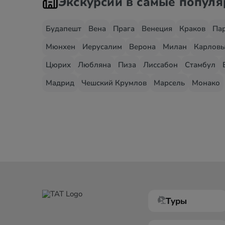
Экскурсии в самые попул
Будапешт
Вена
Прага
Венеция
Краков
Па
Мюнхен
Иерусалим
Верона
Милан
Карловы
Цюрих
Любляна
Пиза
Лиссабон
Стамбул
Мадрид
Чешский Крумлов
Марсель
Монако
Туры