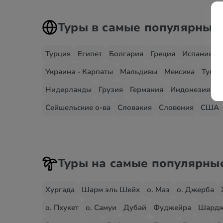
Туры в самые популярные
Турция
Египет
Болгария
Греция
Испания
Украина - Карпаты
Мальдивы
Мексика
Тунис
Нидерланды
Грузия
Германия
Индонезия
И
Сейшельские о-ва
Словакия
Словения
США
Туры на самые популярны
Хургада
Шарм эль Шейх
о. Маэ
о. Джерба
о. Пхукет
о. Самуи
Дубай
Фуджейра
Шард