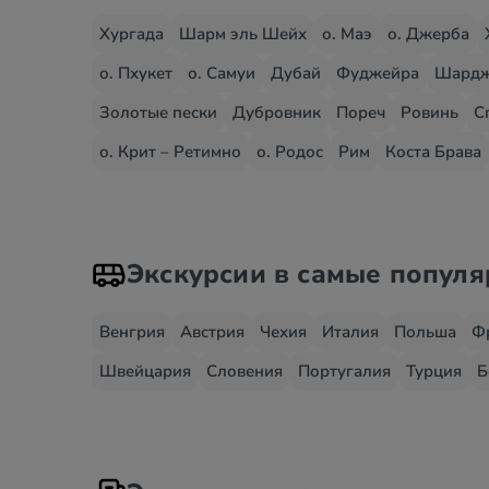
Хургада
Шарм эль Шейх
о. Маэ
о. Джерба
о. Пхукет
о. Самуи
Дубай
Фуджейра
Шард
Золотые пески
Дубровник
Пореч
Ровинь
С
о. Крит – Ретимно
о. Родос
Рим
Коста Брава
Экскурсии в самые попул
Венгрия
Австрия
Чехия
Италия
Польша
Ф
Швейцария
Словения
Португалия
Турция
Б