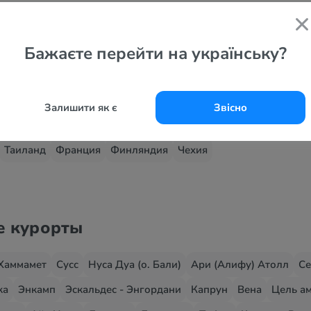
 страны
Бажаєте перейти на українську?
Черногория
ОАЭ
Кипр
Хорватия
Италия
Северная Мак
Украина
Шри-Ланка
Танзания
Андорра
Австрия
Вен
Залишити як є
Звісно
зраиль
Иордания
Куба
Китай
Латвия
Мальта
Марокк
Таиланд
Франция
Финляндия
Чехия
е курорты
Хаммамет
Сусс
Нуса Дуа (о. Бали)
Ари (Алифу) Атолл
Се
жа
Энкамп
Эскальдес - Энгордани
Капрун
Вена
Цель ам