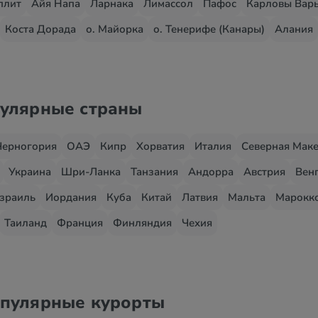
плит
Айя Напа
Ларнака
Лимассол
Пафос
Карловы Вар
Коста Дорада
о. Майорка
о. Тенерифе (Канары)
Алания
пулярные страны
Черногория
ОАЭ
Кипр
Хорватия
Италия
Северная Мак
Украина
Шри-Ланка
Танзания
Андорра
Австрия
Вен
зраиль
Иордания
Куба
Китай
Латвия
Мальта
Марокк
Таиланд
Франция
Финляндия
Чехия
опулярные курорты