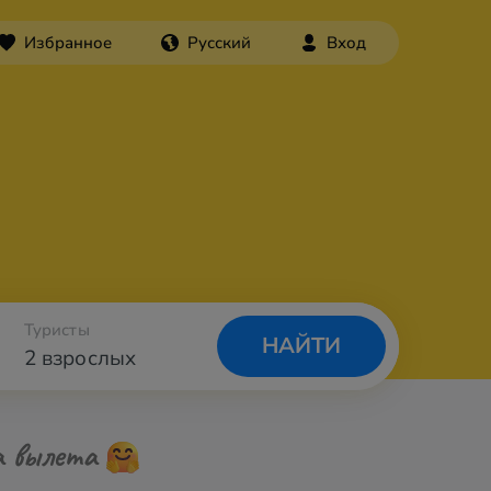
Избранное
Русский
Вход
Туристы
НАЙТИ
2 взрослых
а вылета