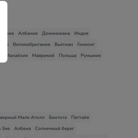
едония
Албания
Доминикана
Индия
грия
Великобритания
Вьетнам
Гонконг
о
Малайзия
Маврикий
Польша
Румыния
верный Мале Атолл
Бентота
Паттайя
 Зее
Албена
Солнечный берег