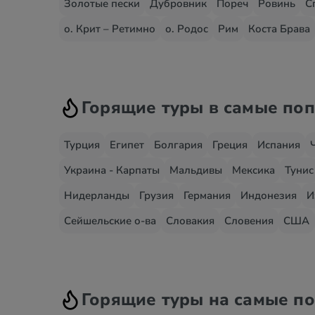
Золотые пески
Дубровник
Пореч
Ровинь
С
о. Крит – Ретимно
о. Родос
Рим
Коста Брава
Горящие туры в самые по
Турция
Египет
Болгария
Греция
Испания
Украина - Карпаты
Мальдивы
Мексика
Тунис
Нидерланды
Грузия
Германия
Индонезия
И
Сейшельские о-ва
Словакия
Словения
США
Горящие туры на самые п