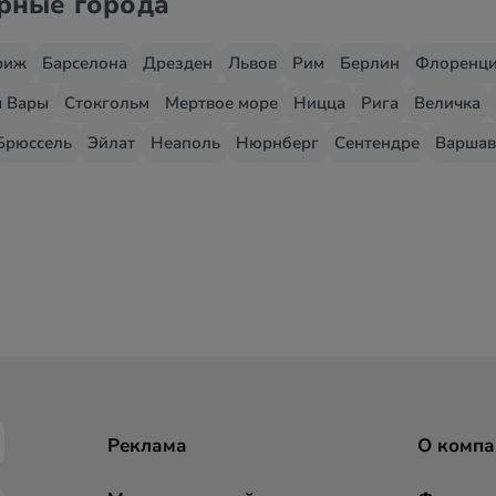
ярные города
риж
Барселона
Дрезден
Львов
Рим
Берлин
Флоренц
 Вары
Стокгольм
Мертвое море
Ницца
Рига
Величка
Брюссель
Эйлат
Неаполь
Нюрнберг
Сентендре
Варшав
Реклама
О компа