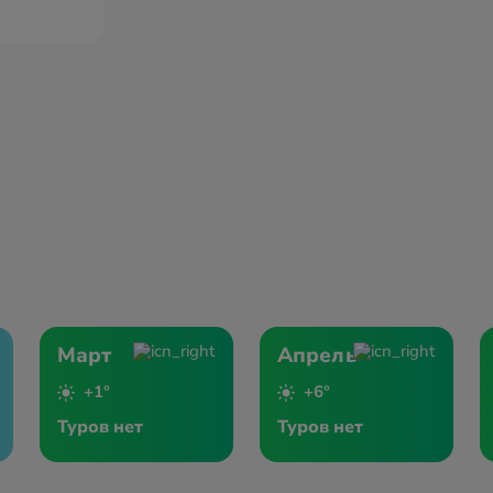
Март
Апрель
+1°
+6°
Туров нет
Туров нет