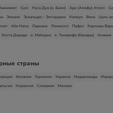
Хаммамет
Сусс
Нуса Дуа (о. Бали)
Ари (Алифу) Атолл
Се
жа
Энкамп
Эскальдес - Энгордани
Капрун
Вена
Цель ам
плит
Айя Напа
Ларнака
Лимассол
Пафос
Карловы Вар
Коста Дорада
о. Майорка
о. Тенерифе (Канары)
Алания
ярные страны
ранция
Испания
Германия
Украина
Нидерланды
Израи
ельгия
Норвегия
Словакия
Монако