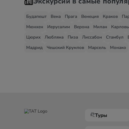
Экскурсии в самые попул
Будапешт
Вена
Прага
Венеция
Краков
Па
Мюнхен
Иерусалим
Верона
Милан
Карловы
Цюрих
Любляна
Пиза
Лиссабон
Стамбул
Мадрид
Чешский Крумлов
Марсель
Монако
Туры