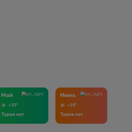
Май
Июнь
+10°
+16°
Туров нет
Туров нет