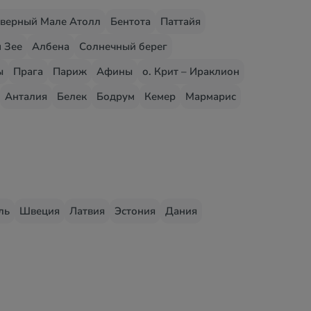
верный Мале Атолл
Бентота
Паттайя
 Зее
Албена
Солнечный берег
ы
Прага
Париж
Афины
о. Крит – Ираклион
Анталия
Белек
Бодрум
Кемер
Мармарис
ль
Швеция
Латвия
Эстония
Дания