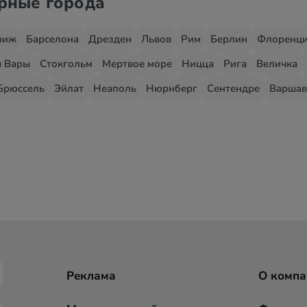
ярные города
риж
Барселона
Дрезден
Львов
Рим
Берлин
Флоренц
 Вары
Стокгольм
Мертвое море
Ницца
Рига
Величка
Брюссель
Эйлат
Неаполь
Нюрнберг
Сентендре
Варшав
Реклама
О компа