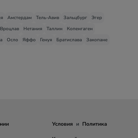
ия
Амстердам
Тель-Авив
Зальцбург
Эгер
Вроцлав
Нетания
Таллин
Копенгаген
а
Осло
Яффо
Генуя
Братислава
Закопане
нии
Условия
и
Политика