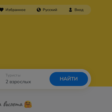
Избранное
Русский
Вход
Туристы
НАЙТИ
2 взрослых
а вылета