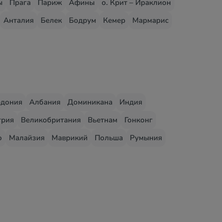
ы
Прага
Париж
Афины
о. Крит – Ираклион
Анталия
Белек
Бодрум
Кемер
Мармарис
едония
Албания
Доминикана
Индия
грия
Великобритания
Вьетнам
Гонконг
о
Малайзия
Маврикий
Польша
Румыния