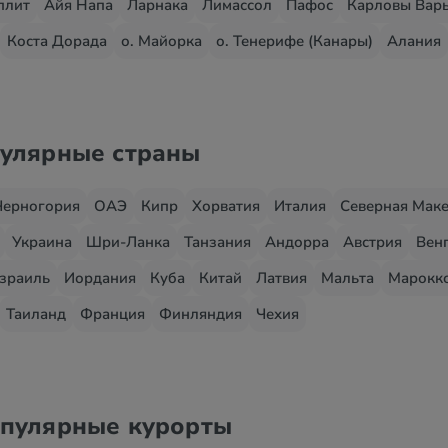
плит
Айя Напа
Ларнака
Лимассол
Пафос
Карловы Вар
Коста Дорада
о. Майорка
о. Тенерифе (Канары)
Алания
пулярные страны
Черногория
ОАЭ
Кипр
Хорватия
Италия
Северная Мак
Украина
Шри-Ланка
Танзания
Андорра
Австрия
Вен
зраиль
Иордания
Куба
Китай
Латвия
Мальта
Марокк
Таиланд
Франция
Финляндия
Чехия
опулярные курорты