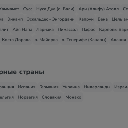
Хаммамет
Сусс
Нуса Дуа (о. Бали)
Ари (Алифу) Атолл
Се
жа
Энкамп
Эскальдес - Энгордани
Капрун
Вена
Цель ам
плит
Айя Напа
Ларнака
Лимассол
Пафос
Карловы Вар
Коста Дорада
о. Майорка
о. Тенерифе (Канары)
Алания
ярные страны
ранция
Испания
Германия
Украина
Нидерланды
Израи
ельгия
Норвегия
Словакия
Монако