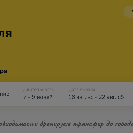
ля
ра
Длительность
Дата выезда
ние
7 - 9 ночей
16 авг
,
вс
-
22 авг
,
сб
обходимости бронируем трансфер до город