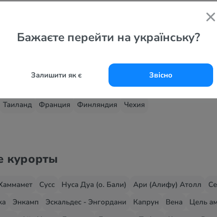
 страны
Бажаєте перейти на українську?
Черногория
ОАЭ
Кипр
Хорватия
Италия
Северная Мак
Украина
Шри-Ланка
Танзания
Андорра
Австрия
Вен
Залишити як є
Звісно
зраиль
Иордания
Куба
Китай
Латвия
Мальта
Марокк
Таиланд
Франция
Финляндия
Чехия
е курорты
Хаммамет
Сусс
Нуса Дуа (о. Бали)
Ари (Алифу) Атолл
Се
жа
Энкамп
Эскальдес - Энгордани
Капрун
Вена
Цель ам