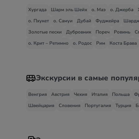
Хургада
Шарм эль Шейх
о. Маэ
о. Джерба
о. Пхукет
о. Самуи
Дубай
Фуджейра
Шард
Золотые пески
Дубровник
Пореч
Ровинь
С
о. Крит – Ретимно
о. Родос
Рим
Коста Брава
Экскурсии в самые попул
Венгрия
Австрия
Чехия
Италия
Польша
Ф
Швейцария
Словения
Португалия
Турция
Б