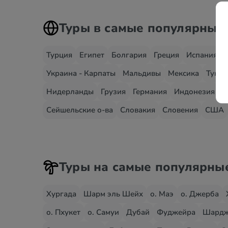
Туры в самые популярные
Турция
Египет
Болгария
Греция
Испания
Украина - Карпаты
Мальдивы
Мексика
Тунис
Нидерланды
Грузия
Германия
Индонезия
И
Сейшельские о-ва
Словакия
Словения
США
Туры на самые популярны
Хургада
Шарм эль Шейх
о. Маэ
о. Джерба
о. Пхукет
о. Самуи
Дубай
Фуджейра
Шард