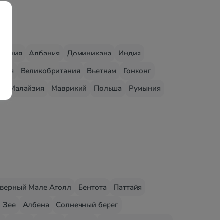
едония
Албания
Доминикана
Индия
грия
Великобритания
Вьетнам
Гонконг
о
Малайзия
Маврикий
Польша
Румыния
верный Мале Атолл
Бентота
Паттайя
 Зее
Албена
Солнечный берег