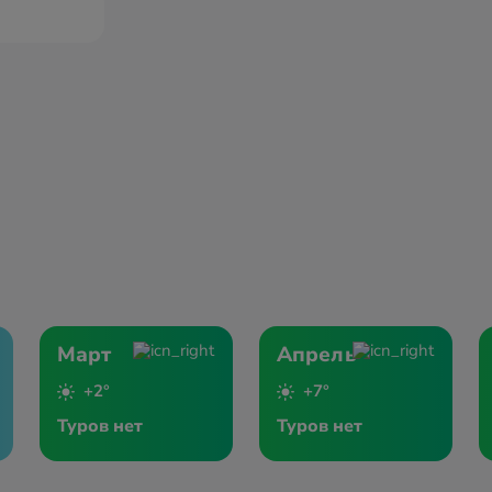
Март
Апрель
+2°
+7°
Туров нет
Туров нет