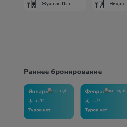
Жуан ле Пэн
Ницца
Раннее бронирование
Январь
Февраль
+-3°
+-1°
Туров нет
Туров нет