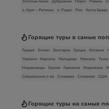
Золотые пески
Дубровник
Пореч
Ровинь
С
о. Крит – Ретимно
о. Родос
Рим
Коста Брава
Горящие туры в самые по
Турция
Египет
Болгария
Греция
Испания
Украина - Карпаты
Мальдивы
Мексика
Тунис
Нидерланды
Грузия
Германия
Индонезия
И
Сейшельские о-ва
Словакия
Словения
США
Горящие туры на самые п