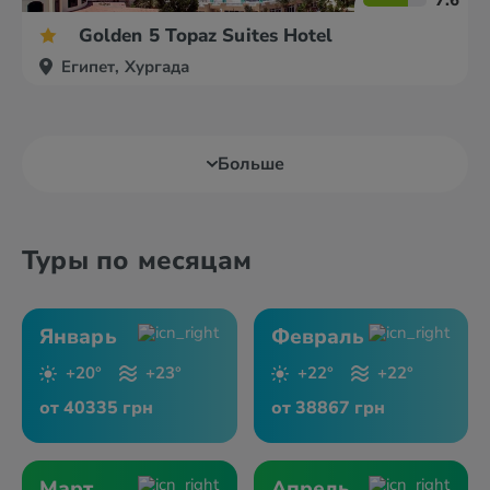
7.6
Golden 5 Topaz Suites Hotel
Египет, Хургада
Больше
Туры по месяцам
Январь
Февраль
+20°
+23°
+22°
+22°
от 40335 грн
от 38867 грн
Март
Апрель