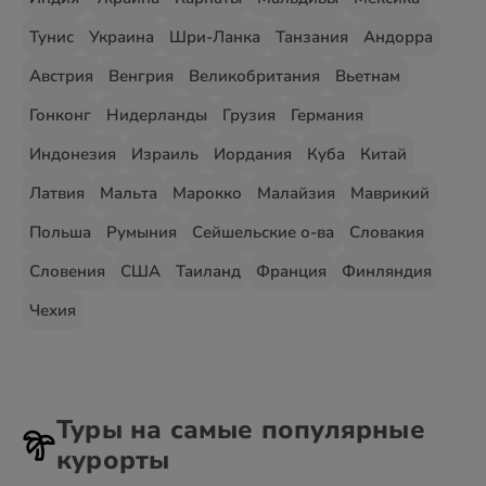
Тунис
Украина
Шри-Ланка
Танзания
Андорра
Австрия
Венгрия
Великобритания
Вьетнам
Гонконг
Нидерланды
Грузия
Германия
Индонезия
Израиль
Иордания
Куба
Китай
Латвия
Мальта
Марокко
Малайзия
Маврикий
Польша
Румыния
Сейшельские о-ва
Словакия
Словения
США
Таиланд
Франция
Финляндия
Чехия
Туры на самые популярные
курорты