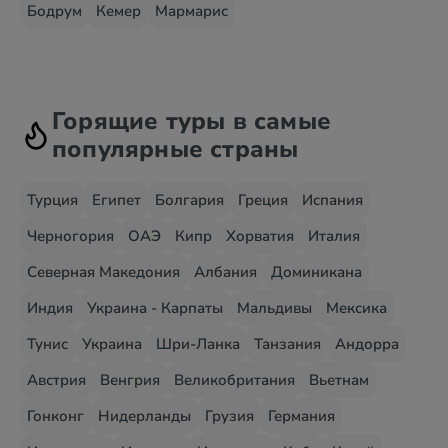
Бодрум
Кемер
Мармарис
Горящие туры в самые
популярные страны
Турция
Египет
Болгария
Греция
Испания
Черногория
ОАЭ
Кипр
Хорватия
Италия
Северная Македония
Албания
Доминикана
Индия
Украина - Карпаты
Мальдивы
Мексика
Тунис
Украина
Шри-Ланка
Танзания
Андорра
Австрия
Венгрия
Великобритания
Вьетнам
Гонконг
Нидерланды
Грузия
Германия