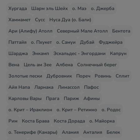
Хургада
Шарм эль Шейх
о. Маэ
о. Джерба
Хаммамет
Сусс
Нуса Дуа (о. Бали)
Ари (Алифу) Атолл
Северный Мале Атолл
Бентота
Паттайя
о. Пхукет
о. Самуи
Дубай
Фуджейра
Шарджа
Энкамп
Эскальдес - Энгордани
Капрун
Вена
Цель ам Зее
Албена
Солнечный берег
Золотые пески
Дубровник
Пореч
Ровинь
Сплит
Айя Напа
Ларнака
Лимассол
Пафос
Карловы Вары
Прага
Париж
Афины
о. Крит – Ираклион
о. Крит – Ретимно
о. Родос
Рим
Коста Брава
Коста Дорада
о. Майорка
о. Тенерифе (Канары)
Алания
Анталия
Белек