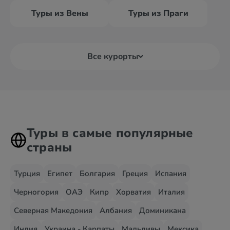
Туры из Вены
Туры из Праги
Все курорты
Туры в самые популярные
страны
Турция
Египет
Болгария
Греция
Испания
Черногория
ОАЭ
Кипр
Хорватия
Италия
Северная Македония
Албания
Доминикана
Индия
Украина - Карпаты
Мальдивы
Мексика