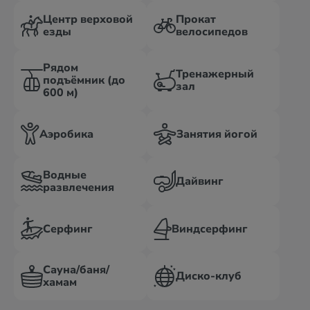
Центр верховой
Прокат
езды
велосипедов
Рядом
Тренажерный
подъёмник (до
зал
600 м)
Аэробика
Занятия йогой
Водные
Дайвинг
развлечения
Серфинг
Виндсерфинг
Сауна/баня/
Диско-клуб
хамам