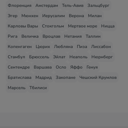
Флоренция
Амстердам
Тель-Авив
Зальцбург
Эгер
Мюнхен
Иерусалим
Верона
Милан
Карловы Вары
Стокгольм
Мертвое море
Ницца
Рига
Величка
Вроцлав
Нетания
Таллин
Копенгаген
Цюрих
Любляна
Пиза
Лиссабон
Стамбул
Брюссель
Эйлат
Неаполь
Нюрнберг
Сентендре
Варшава
Осло
Яффо
Генуя
Братислава
Мадрид
Закопане
Чешский Крумлов
Марсель
Тбилиси