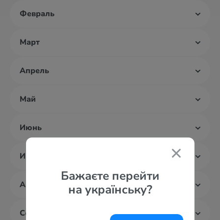
Февраль
Март
Апрель
Май
Июнь
Июль
Бажаєте перейти
Август
на українську?
Сентябрь