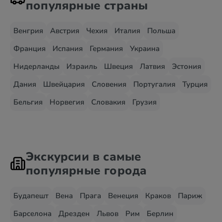
популярные страны
Венгрия
Австрия
Чехия
Италия
Польша
Франция
Испания
Германия
Украина
Нидерланды
Израиль
Швеция
Латвия
Эстония
Дания
Швейцария
Словения
Португалия
Турция
Бельгия
Норвегия
Словакия
Грузия
Экскурсии в самые
популярные города
Будапешт
Вена
Прага
Венеция
Краков
Париж
Барселона
Дрезден
Львов
Рим
Берлин