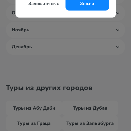
Залишити як є
Звісно
Октябрь
Ноябрь
Декабрь
Туры из других городов
Туры из Абу Даби
Туры из Дубая
Туры из Граца
Туры из Зальцбурга