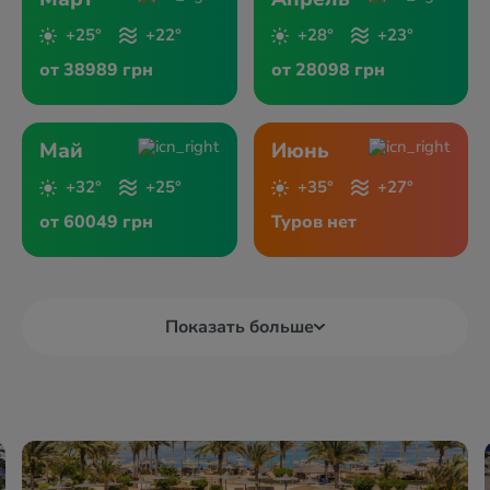
+25°
+22°
+28°
+23°
от 38989 грн
от 28098 грн
Май
Июнь
+32°
+25°
+35°
+27°
от 60049 грн
Туров нет
Показать больше