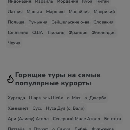
Индонезия
Израиль
Иордания
Куба
Китай
Латвия
Мальта
Марокко
Малайзия
Маврикий
Польша
Румыния
Сейшельские о-ва
Словакия
Словения
США
Таиланд
Франция
Финляндия
Чехия
Горящие туры на самые
популярные курорты
Хургада
Шарм эль Шейх
о. Маэ
о. Джерба
Хаммамет
Сусс
Нуса Дуа (о. Бали)
Ари (Алифу) Атолл
Северный Мале Атолл
Бентота
Паттайя
о. Пхукет
о. Самуи
Дубай
Фуджейра