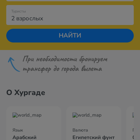
Туристы
2 взрослых
НАЙТИ
При необходимости бронируем
трансфер до города вылета
О Хургаде
Язык
Валюта
По
Арабский
Египетский фунт
04