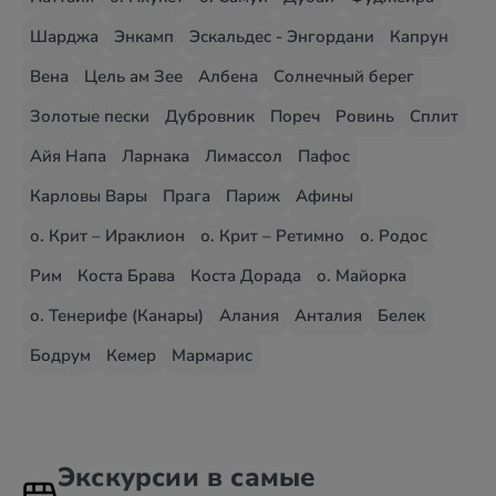
Шарджа
Энкамп
Эскальдес - Энгордани
Капрун
Вена
Цель ам Зее
Албена
Солнечный берег
Золотые пески
Дубровник
Пореч
Ровинь
Сплит
Айя Напа
Ларнака
Лимассол
Пафос
Карловы Вары
Прага
Париж
Афины
о. Крит – Ираклион
о. Крит – Ретимно
о. Родос
Рим
Коста Брава
Коста Дорада
о. Майорка
о. Тенерифе (Канары)
Алания
Анталия
Белек
Бодрум
Кемер
Мармарис
Экскурсии в самые