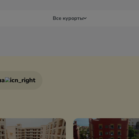
Все курорты
Луксор
Мар
Макади Бей
Мер
на