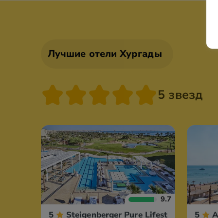
Лучшие отели Хургады
5 звезд
9.7
5
Steigenberger Pure Lifestyle
5
A