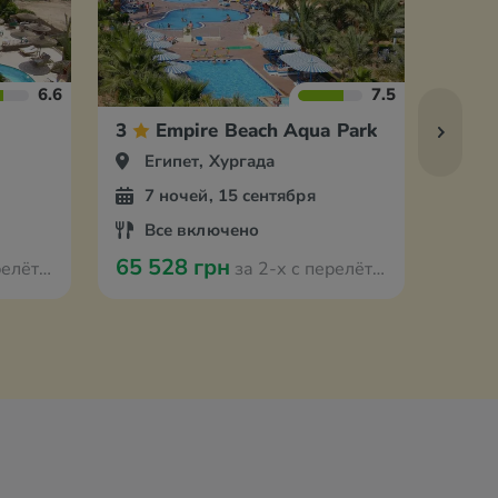
6.6
7.5
3
Empire Beach Aqua Park
3
Египет, Хургада
Ег
7 ночей, 15 сентября
7 
Все включено
Вс
65 528 грн
68 0
 Берлина
за 2-х с перелётом из Берлина