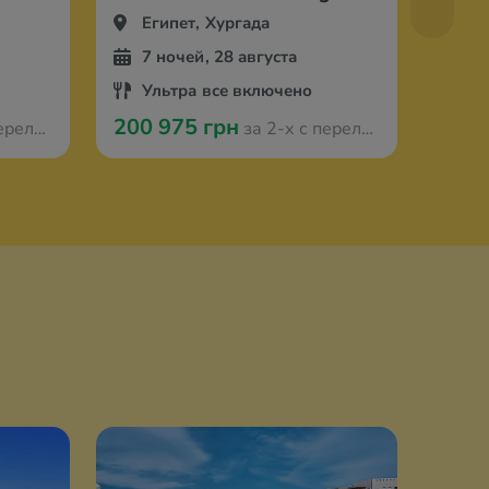
Египет, Хургада
Ег
7 ночей, 28 августа
7 
Ультра все включено
Ул
200 975 грн
108 
з Берлина
за 2-х с перелётом из Берлина