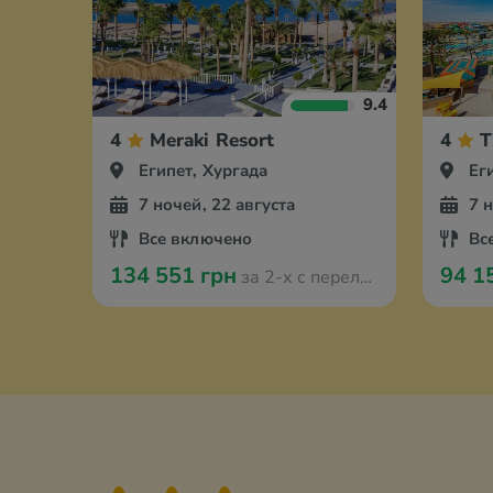
9.4
4
Meraki Resort
4
T
Египет, Хургада
Ег
7 ночей, 22 августа
7 
Все включено
Вс
134 551 грн
94 1
за 2-х с перелётом из Берлина