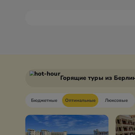
Александрия
Дахаб
Асуан
Каир
Горящие туры
из Берли
Бюджетные
Оптимальные
Люксовые