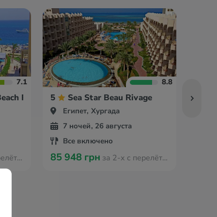
7.1
8.8
each Resort
5
Sea Star Beau Rivage
5
Египет, Хургада
Ег
7 ночей, 26 августа
7 
Все включено
Вс
85 948 грн
86 8
 Берлина
за 2-х с перелётом из Берлина