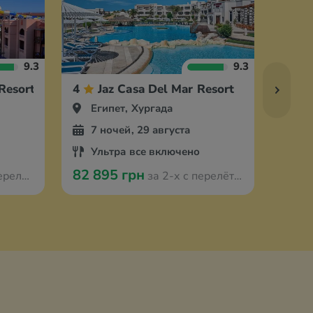
9.3
9.3
 Resort Hurghada
4
Jaz Casa Del Mar Resort
4
Египет, Хургада
Ег
7 ночей, 29 августа
7 
Ультра все включено
Вс
82 895 грн
111 
з Берлина
за 2-х с перелётом из Берлина