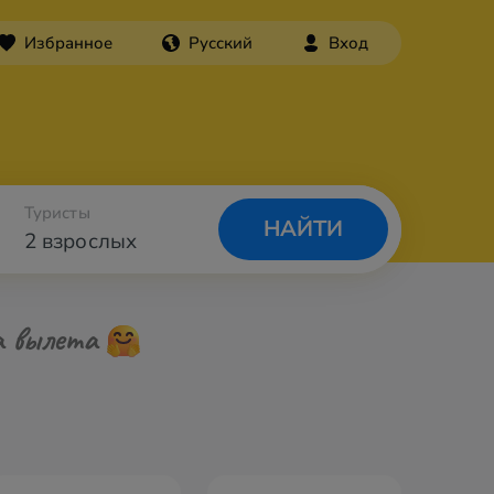
Избранное
Русский
Вход
Туристы
НАЙТИ
2 взрослых
а вылета