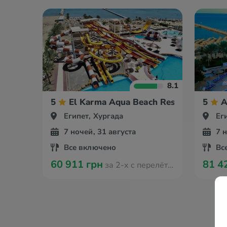
8.1
5
El Karma Aqua Beach Resort
5
A
Египет, Хургада
Ег
7 ночей, 31 августа
7 
Все включено
Вс
60 911 грн
81 4
за 2-х с перелётом из Берлина