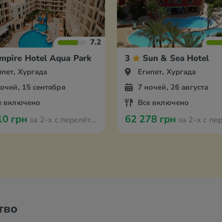
7.2
mpire Hotel Aqua Park
3
Sun & Sea Hotel
ипет, Хургада
Египет, Хургада
ночей, 15 сентября
7 ночей, 26 августа
е включено
Все включено
10 грн
62 278 грн
за 2-х с перелётом из Берлина
за 2-х с перелётом из
тво