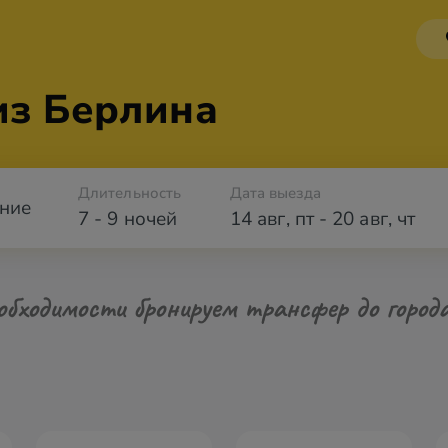
из Берлина
Длительность
Дата выезда
ние
7 - 9 ночей
14 авг
,
пт
-
20 авг
,
чт
обходимости бронируем трансфер до город