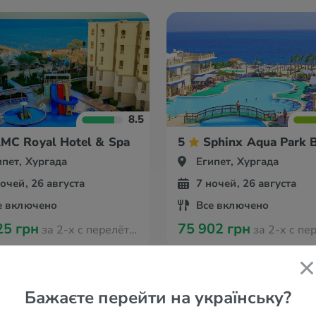
8.5
MC Royal Hotel & Spa
5
Sphinx Aqua Park B
ипет, Хургада
Египет, Хургада
ночей, 26 августа
7 ночей, 26 августа
е включено
Все включено
25 грн
75 902 грн
за 2-х с перелётом из Берлина
за 2-х с перелётом из
Бажаєте перейти на українську?