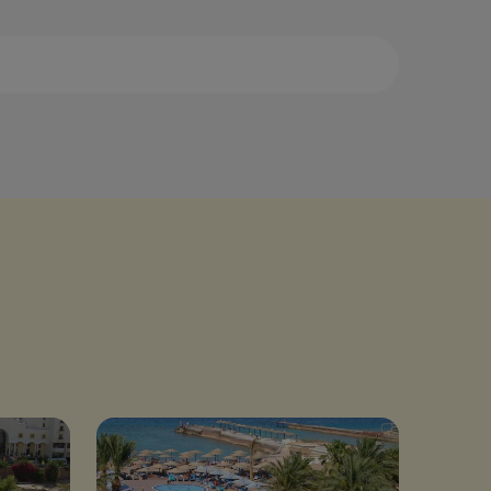
са Алам
Нувейба
са-Матрух
Сафага