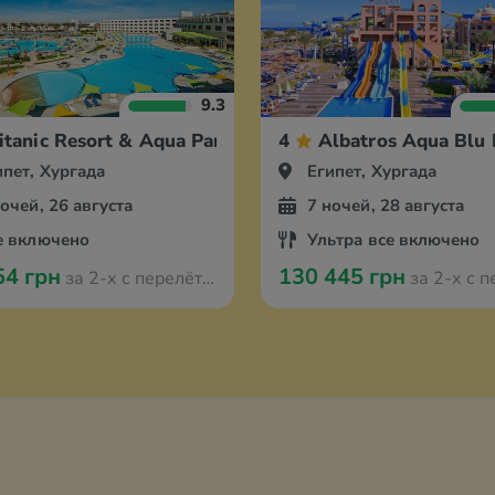
9.3
itanic Resort & Aqua Park
4
Albatros Aqua Blu
ипет, Хургада
Египет, Хургада
ночей, 26 августа
7 ночей, 28 августа
е включено
Ультра все включено
54 грн
130 445 грн
за 2-х с перелётом из Берлина
за 2-х с перелётом и