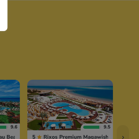
9.6
9.5
au Beach
5
Rixos Premium Magawish
5