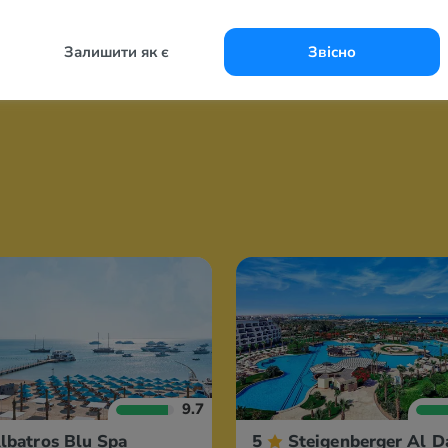
Залишити як є
Звісно
9.7
lbatros Blu Spa
5
Steigenberger Al D