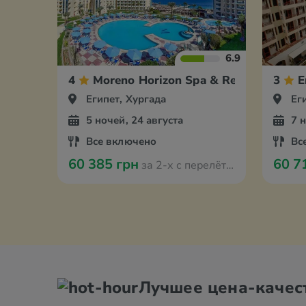
6.9
4
Moreno Horizon Spa & Resort
3
E
Египет, Хургада
Ег
5 ночей, 24 августа
7 
Все включено
Вс
60 385 грн
60 7
за 2-х с перелётом из Берлина
Лучшее цена-качес