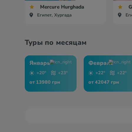
Mercure Hurghada
G
Египет, Хургада
Ег
Туры по месяцам
Январь
Февраль
+20°
+23°
+22°
+22°
от 13980 грн
от 42047 грн