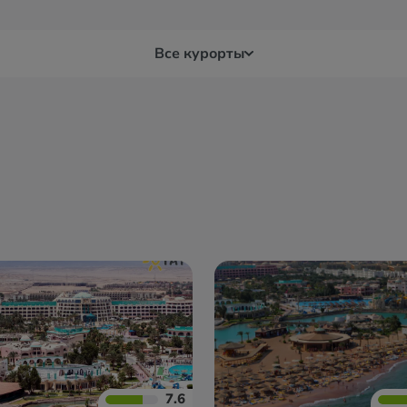
Все курорты
Луксор
Мар
Макади Бей
Мер
7.6