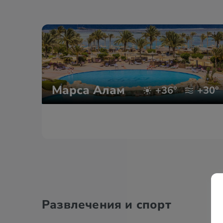
Марса Алам
+36°
+30°
Развлечения и спорт