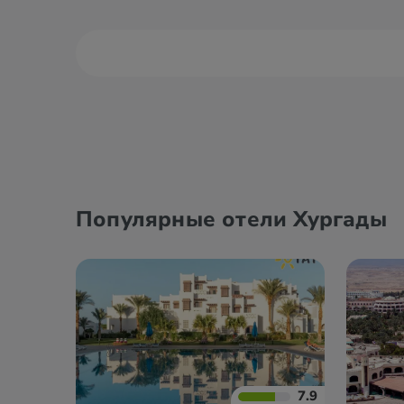
Александрия
Дахаб
Асуан
Каир
Популярные отели Хургады
7.9