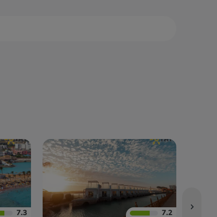
са Алам
Нувейба
са-Матрух
Сафага
7.3
7.2