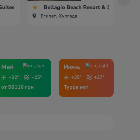
Suites Hotel
Bellagio Beach Resort & Spa
Египет, Хургада
Ег
Май
Июнь
+32°
+25°
+35°
+27°
от 56110 грн
Туров нет