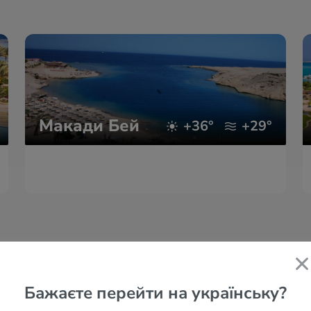
Макади Бей
+36°
+29°
Бажаєте перейти на українську?