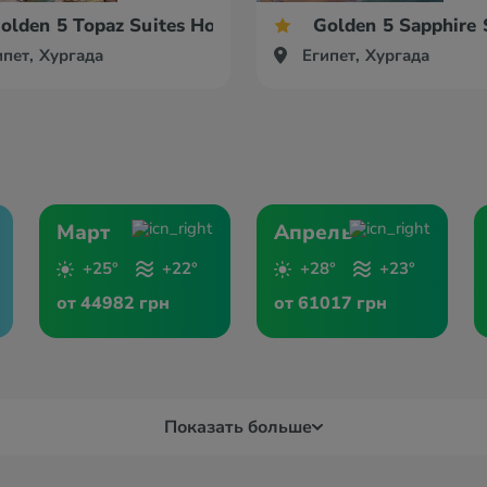
olden 5 Topaz Suites Hotel
Golden 5 Sapphire 
ипет, Хургада
Египет, Хургада
Март
Апрель
+25°
+22°
+28°
+23°
от 44982 грн
от 61017 грн
Показать больше