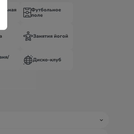
ольная
Футбольное
ка
поле
а
Занятия йогой
аня/
Диско-клуб