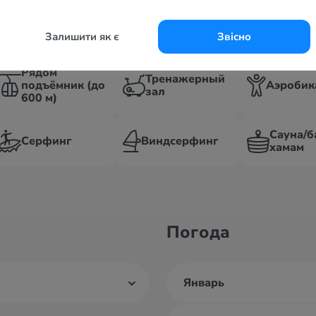
Баскетб
Гольф
Волейбол
площад
Залишити як є
Звісно
Рядом
Тренажерный
подъёмник (до
Аэробик
зал
600 м)
Сауна/б
Серфинг
Виндсерфинг
хамам
Погода
Январь