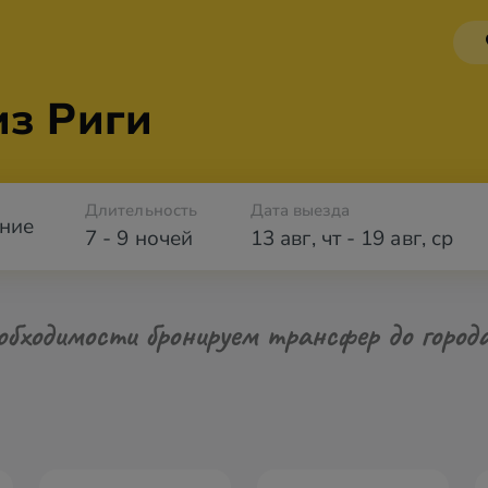
из Риги
Длительность
Дата выезда
ние
7 - 9 ночей
13 авг
,
чт
-
19 авг
,
ср
обходимости бронируем трансфер до город