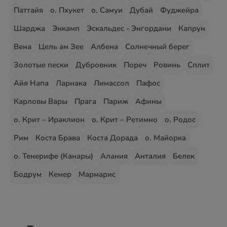
Паттайя
о. Пхукет
о. Самуи
Дубай
Фуджейра
Шарджа
Энкамп
Эскальдес - Энгордани
Капрун
Вена
Цель ам Зее
Албена
Солнечный берег
Золотые пески
Дубровник
Пореч
Ровинь
Сплит
Айя Напа
Ларнака
Лимассол
Пафос
Карловы Вары
Прага
Париж
Афины
о. Крит – Ираклион
о. Крит – Ретимно
о. Родос
Рим
Коста Брава
Коста Дорада
о. Майорка
о. Тенерифе (Канары)
Алания
Анталия
Белек
Бодрум
Кемер
Мармарис