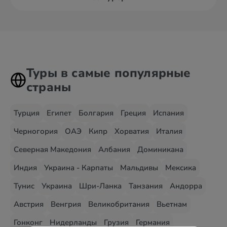
Туры в самые популярные
страны
Турция
Египет
Болгария
Греция
Испания
Черногория
ОАЭ
Кипр
Хорватия
Италия
Северная Македония
Албания
Доминикана
Индия
Украина - Карпаты
Мальдивы
Мексика
Тунис
Украина
Шри-Ланка
Танзания
Андорра
Австрия
Венгрия
Великобритания
Вьетнам
Гонконг
Нидерланды
Грузия
Германия