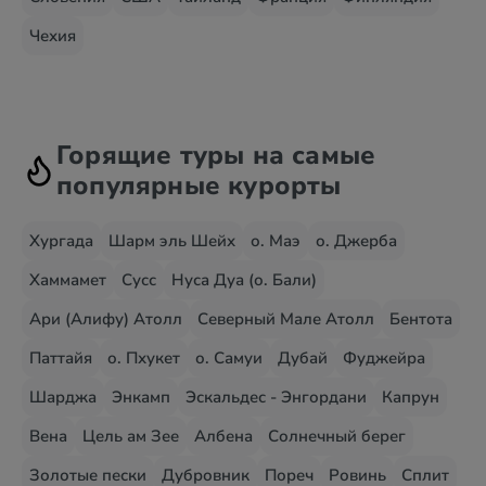
Чехия
Горящие туры на самые
популярные курорты
Хургада
Шарм эль Шейх
о. Маэ
о. Джерба
Хаммамет
Сусс
Нуса Дуа (о. Бали)
Ари (Алифу) Атолл
Северный Мале Атолл
Бентота
Паттайя
о. Пхукет
о. Самуи
Дубай
Фуджейра
Шарджа
Энкамп
Эскальдес - Энгордани
Капрун
Вена
Цель ам Зее
Албена
Солнечный берег
Золотые пески
Дубровник
Пореч
Ровинь
Сплит