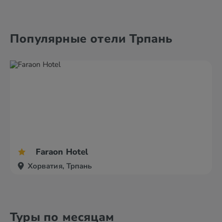
Башка Вода
Брела
Популярные отели Трпань
Биоград
Водице
Faraon Hotel
Хорватия, Трпань
Туры по месяцам