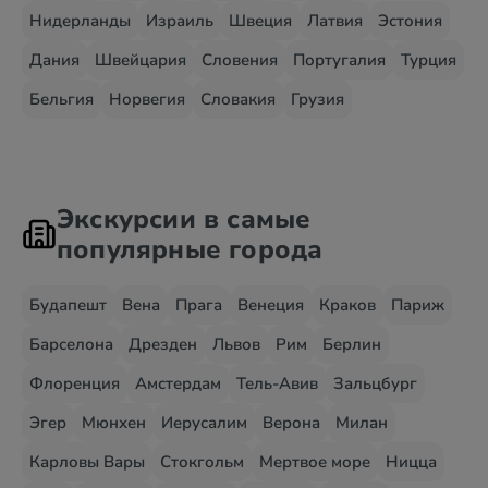
Нидерланды
Израиль
Швеция
Латвия
Эстония
Дания
Швейцария
Словения
Португалия
Турция
Бельгия
Норвегия
Словакия
Грузия
Экскурсии в самые
популярные города
Будапешт
Вена
Прага
Венеция
Краков
Париж
Барселона
Дрезден
Львов
Рим
Берлин
Флоренция
Амстердам
Тель-Авив
Зальцбург
Эгер
Мюнхен
Иерусалим
Верона
Милан
Карловы Вары
Стокгольм
Мертвое море
Ницца