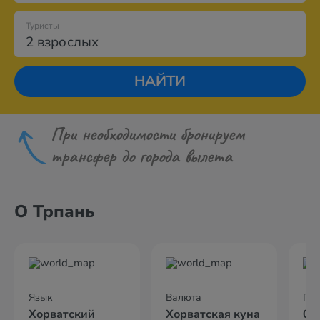
Туристы
2 взрослых
НАЙТИ
При необходимости бронируем
трансфер до города вылета
О Трпань
Язык
Валюта
По
Хорватский
Хорватская куна
02