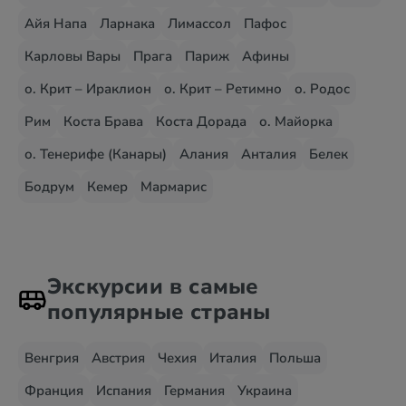
Айя Напа
Ларнака
Лимассол
Пафос
Карловы Вары
Прага
Париж
Афины
о. Крит – Ираклион
о. Крит – Ретимно
о. Родос
Рим
Коста Брава
Коста Дорада
о. Майорка
о. Тенерифе (Канары)
Алания
Анталия
Белек
Бодрум
Кемер
Мармарис
Экскурсии в самые
популярные страны
Венгрия
Австрия
Чехия
Италия
Польша
Франция
Испания
Германия
Украина