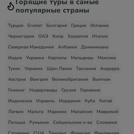
Горящие туры в самые
популярные страны
Турция
Египет
Болгария
Греция
Испания
Черногория
ОАЭ
Кипр
Хорватия
Италия
Северная Македония
Албания
Доминикана
Индия
Украина - Карпаты
Мальдивы
Мексика
Тунис
Украина
Шри-Ланка
Танзания
Андорра
Австрия
Венгрия
Великобритания
Вьетнам
Гонконг
Нидерланды
Грузия
Германия
Индонезия
Израиль
Иордания
Куба
Китай
Латвия
Мальта
Марокко
Малайзия
Маврикий
Польша
Румыния
Сейшельские о-ва
Словакия
Словения
США
Таиланд
Франция
Финляндия