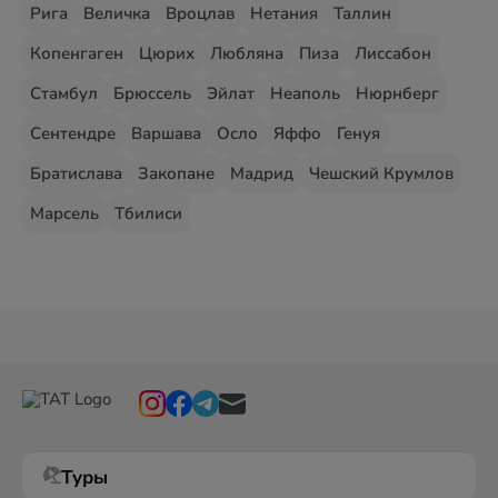
Рига
Величка
Вроцлав
Нетания
Таллин
Копенгаген
Цюрих
Любляна
Пиза
Лиссабон
Стамбул
Брюссель
Эйлат
Неаполь
Нюрнберг
Сентендре
Варшава
Осло
Яффо
Генуя
Братислава
Закопане
Мадрид
Чешский Крумлов
Марсель
Тбилиси
Туры