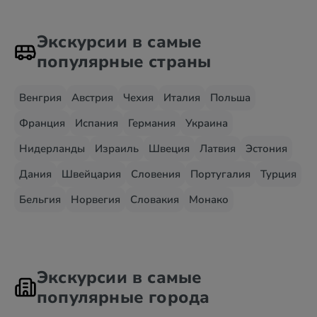
Экскурсии в самые
популярные страны
Венгрия
Австрия
Чехия
Италия
Польша
Франция
Испания
Германия
Украина
Нидерланды
Израиль
Швеция
Латвия
Эстония
Дания
Швейцария
Словения
Португалия
Турция
Бельгия
Норвегия
Словакия
Монако
Экскурсии в самые
популярные города