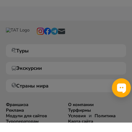
Туры
Экскурсии
Страны мира
Франшиза
О компании
Реклама
Турфирмы
и
Модули для сайтов
Условия
Политика
Туроператорам
Карта сайта
Экспорт информации