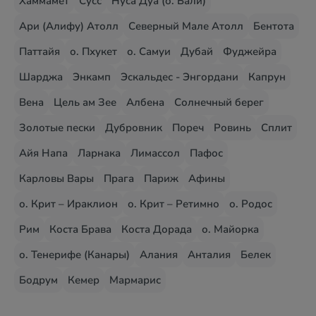
Хаммамет
Сусс
Нуса Дуа (о. Бали)
Ари (Алифу) Атолл
Северный Мале Атолл
Бентота
Паттайя
о. Пхукет
о. Самуи
Дубай
Фуджейра
Шарджа
Энкамп
Эскальдес - Энгордани
Капрун
Вена
Цель ам Зее
Албена
Солнечный берег
Золотые пески
Дубровник
Пореч
Ровинь
Сплит
Айя Напа
Ларнака
Лимассол
Пафос
Карловы Вары
Прага
Париж
Афины
о. Крит – Ираклион
о. Крит – Ретимно
о. Родос
Рим
Коста Брава
Коста Дорада
о. Майорка
о. Тенерифе (Канары)
Алания
Анталия
Белек
Бодрум
Кемер
Мармарис