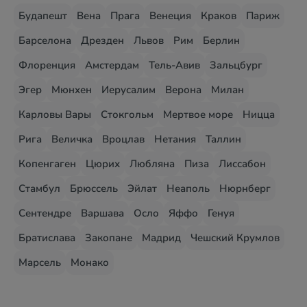
Будапешт
Вена
Прага
Венеция
Краков
Париж
Барселона
Дрезден
Львов
Рим
Берлин
Флоренция
Амстердам
Тель-Авив
Зальцбург
Эгер
Мюнхен
Иерусалим
Верона
Милан
Карловы Вары
Стокгольм
Мертвое море
Ницца
Рига
Величка
Вроцлав
Нетания
Таллин
Копенгаген
Цюрих
Любляна
Пиза
Лиссабон
Стамбул
Брюссель
Эйлат
Неаполь
Нюрнберг
Сентендре
Варшава
Осло
Яффо
Генуя
Братислава
Закопане
Мадрид
Чешский Крумлов
Марсель
Монако