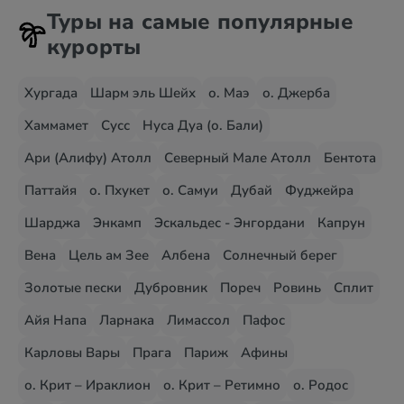
Туры на самые популярные
курорты
Хургада
Шарм эль Шейх
о. Маэ
о. Джерба
Хаммамет
Сусс
Нуса Дуа (о. Бали)
Ари (Алифу) Атолл
Северный Мале Атолл
Бентота
Паттайя
о. Пхукет
о. Самуи
Дубай
Фуджейра
Шарджа
Энкамп
Эскальдес - Энгордани
Капрун
Вена
Цель ам Зее
Албена
Солнечный берег
Золотые пески
Дубровник
Пореч
Ровинь
Сплит
Айя Напа
Ларнака
Лимассол
Пафос
Карловы Вары
Прага
Париж
Афины
о. Крит – Ираклион
о. Крит – Ретимно
о. Родос