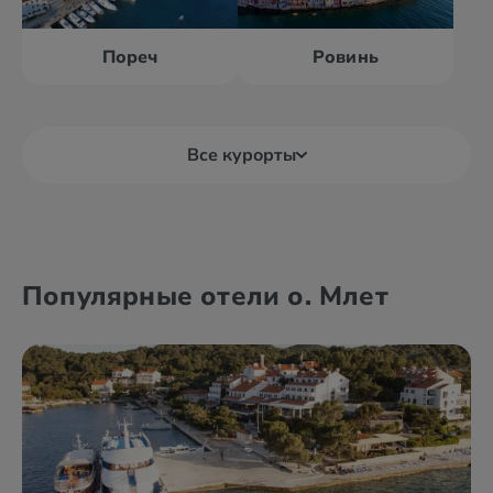
Пореч
Ровинь
Все курорты
Башка Вода
Брела
Популярные отели о. Млет
Биоград
Водице