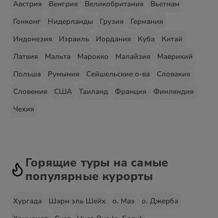
Австрия
Венгрия
Великобритания
Вьетнам
Гонконг
Нидерланды
Грузия
Германия
Индонезия
Израиль
Иордания
Куба
Китай
Латвия
Мальта
Марокко
Малайзия
Маврикий
Польша
Румыния
Сейшельские о-ва
Словакия
Словения
США
Таиланд
Франция
Финляндия
Чехия
Горящие туры на самые
популярные курорты
Хургада
Шарм эль Шейх
о. Маэ
о. Джерба