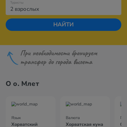
Туристы
2 взрослых
НАЙТИ
При необходимости бронируем
трансфер до города вылета
О о. Млет
Язык
Валюта
По
Хорватский
Хорватская куна
02