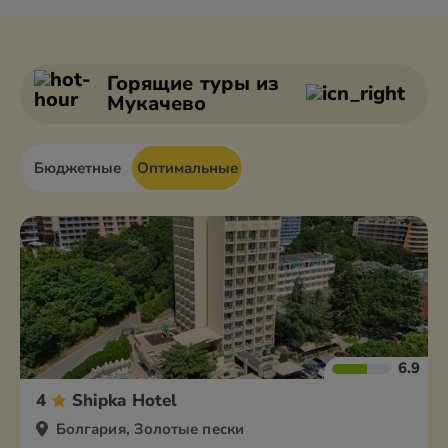
Албена
Банско
Балчик
Боровец
Горящие туры
из
Мукачево
Бюджетные
Оптимальные
6.9
4
Shipka Hotel
Болгария, Золотые пески