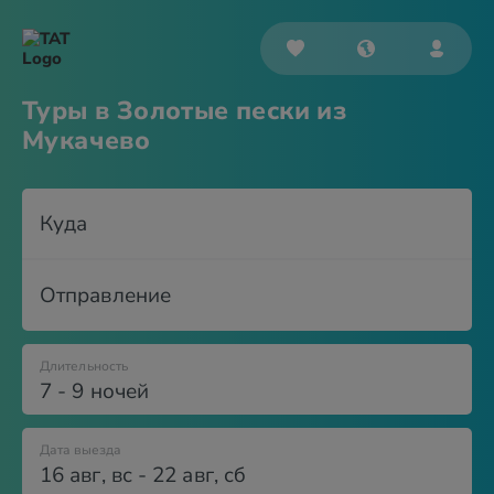
Туры в Золотые пески из
Мукачево
Куда
Отправление
Длительность
7 - 9 ночей
Дата выезда
16 авг
,
вс
-
22 авг
,
сб