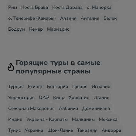
Рим
Коста Брава
Коста Дорада
о. Майорка
о. Тенерифе (Канары)
Алания
Анталия
Белек
Бодрум
Кемер
Мармарис
Горящие туры в самые
популярные страны
Турция
Египет
Болгария
Греция
Испания
Черногория
ОАЭ
Кипр
Хорватия
Италия
Северная Македония
Албания
Доминикана
Индия
Украина - Карпаты
Мальдивы
Мексика
Тунис
Украина
Шри-Ланка
Танзания
Андорра