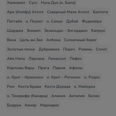
Хаммамет
Сусс
Нуса Дуа (о. Бали)
Ари (Алифу) Атолл
Северный Мале Атолл
Бентота
Паттайя
о. Пхукет
о. Самуи
Дубай
Фуджейра
Шарджа
Энкамп
Эскальдес - Энгордани
Капрун
Вена
Цель ам Зее
Албена
Солнечный берег
Золотые пески
Дубровник
Пореч
Ровинь
Сплит
Айя Напа
Ларнака
Лимассол
Пафос
Карловы Вары
Прага
Париж
Афины
о. Крит – Ираклион
о. Крит – Ретимно
о. Родос
Рим
Коста Брава
Коста Дорада
о. Майорка
о. Тенерифе (Канары)
Алания
Анталия
Белек
Бодрум
Кемер
Мармарис