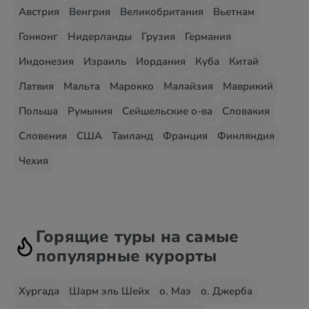
Австрия
Венгрия
Великобритания
Вьетнам
Гонконг
Нидерланды
Грузия
Германия
Индонезия
Израиль
Иордания
Куба
Китай
Латвия
Мальта
Марокко
Малайзия
Маврикий
Польша
Румыния
Сейшельские о-ва
Словакия
Словения
США
Таиланд
Франция
Финляндия
Чехия
Горящие туры на самые
популярные курорты
Хургада
Шарм эль Шейх
о. Маэ
о. Джерба