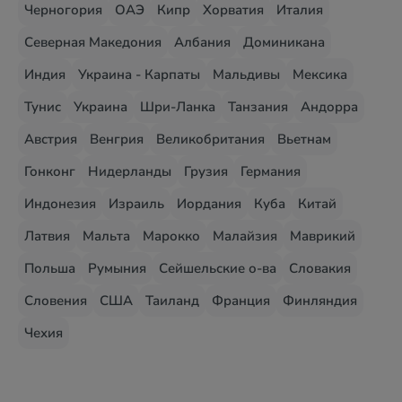
Черногория
ОАЭ
Кипр
Хорватия
Италия
Северная Македония
Албания
Доминикана
Индия
Украина - Карпаты
Мальдивы
Мексика
Тунис
Украина
Шри-Ланка
Танзания
Андорра
Австрия
Венгрия
Великобритания
Вьетнам
Гонконг
Нидерланды
Грузия
Германия
Индонезия
Израиль
Иордания
Куба
Китай
Латвия
Мальта
Марокко
Малайзия
Маврикий
Польша
Румыния
Сейшельские о-ва
Словакия
Словения
США
Таиланд
Франция
Финляндия
Чехия