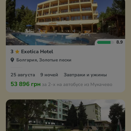
8.9
3
Exotica Hotel
Болгария, Золотые пески
25 августа
9 ночей
Завтраки и ужины
53 896 грн
за 2-х на автобусе из Мукачево