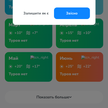
Туров нет
Туров нет
Залишити як є
Звісно
Март
Апрель
+10°
+7°
+15°
+10°
Туров нет
Туров нет
Май
Июнь
+20°
+17°
+25°
+22°
Туров нет
Туров нет
Показать больше