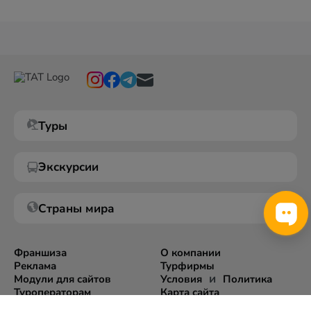
Туры
Экскурсии
Страны мира
Франшиза
О компании
Реклама
Турфирмы
и
Модули для сайтов
Условия
Политика
Туроператорам
Карта сайта
Экспорт информации