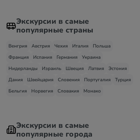
Экскурсии в самые
популярные страны
Венгрия
Австрия
Чехия
Италия
Польша
Франция
Испания
Германия
Украина
Нидерланды
Израиль
Швеция
Латвия
Эстония
Дания
Швейцария
Словения
Португалия
Турция
Бельгия
Норвегия
Словакия
Монако
Экскурсии в самые
популярные города