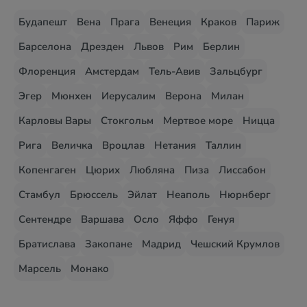
Будапешт
Вена
Прага
Венеция
Краков
Париж
Барселона
Дрезден
Львов
Рим
Берлин
Флоренция
Амстердам
Тель-Авив
Зальцбург
Эгер
Мюнхен
Иерусалим
Верона
Милан
Карловы Вары
Стокгольм
Мертвое море
Ницца
Рига
Величка
Вроцлав
Нетания
Таллин
Копенгаген
Цюрих
Любляна
Пиза
Лиссабон
Стамбул
Брюссель
Эйлат
Неаполь
Нюрнберг
Сентендре
Варшава
Осло
Яффо
Генуя
Братислава
Закопане
Мадрид
Чешский Крумлов
Марсель
Монако