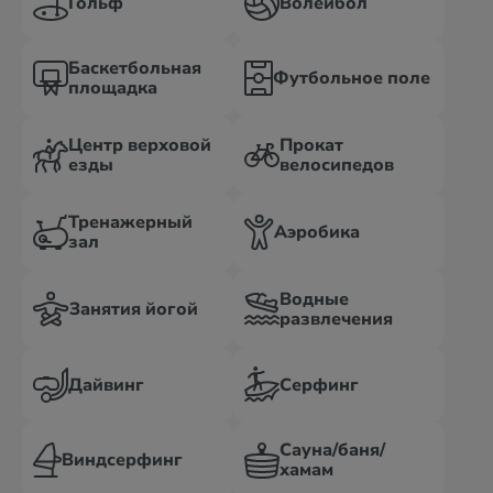
Гольф
Волейбол
Баскетбольная
Футбольное поле
площадка
Центр верховой
Прокат
езды
велосипедов
Тренажерный
Аэробика
зал
Водные
Занятия йогой
развлечения
Дайвинг
Серфинг
Сауна/баня/
Виндсерфинг
хамам