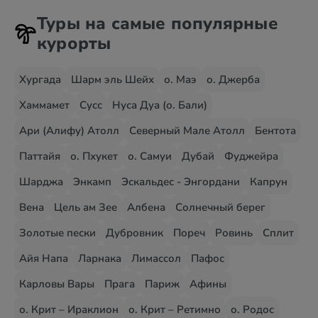
Туры на самые популярные
курорты
Хургада
Шарм эль Шейх
о. Маэ
о. Джерба
Хаммамет
Сусс
Нуса Дуа (о. Бали)
Ари (Алифу) Атолл
Северный Мале Атолл
Бентота
Паттайя
о. Пхукет
о. Самуи
Дубай
Фуджейра
Шарджа
Энкамп
Эскальдес - Энгордани
Капрун
Вена
Цель ам Зее
Албена
Солнечный берег
Золотые пески
Дубровник
Пореч
Ровинь
Сплит
Айя Напа
Ларнака
Лимассол
Пафос
Карловы Вары
Прага
Париж
Афины
о. Крит – Ираклион
о. Крит – Ретимно
о. Родос