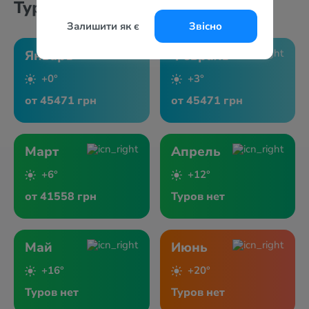
Туры по месяцам
Залишити як є
Звісно
Январь
Февраль
+0°
+3°
от 45471 грн
от 45471 грн
Март
Апрель
+6°
+12°
от 41558 грн
Туров нет
Май
Июнь
+16°
+20°
Туров нет
Туров нет