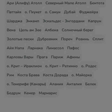
Ари (Алифу) Атолл
Северный Мале Атолл
Бентота
Паттайя
о. Пхукет
о. Самуи
Дубай
Фуджейра
Шарджа
Энкамп
Эскальдес - Энгордани
Капрун
Вена
Цель ам Зее
Албена
Солнечный берег
Золотые пески
Дубровник
Пореч
Ровинь
Сплит
Айя Напа
Ларнака
Лимассол
Пафос
Карловы Вары
Прага
Париж
Афины
о. Крит – Ираклион
о. Крит – Ретимно
о. Родос
Рим
Коста Брава
Коста Дорада
о. Майорка
о. Тенерифе (Канары)
Алания
Анталия
Белек
Бодрум
Кемер
Мармарис