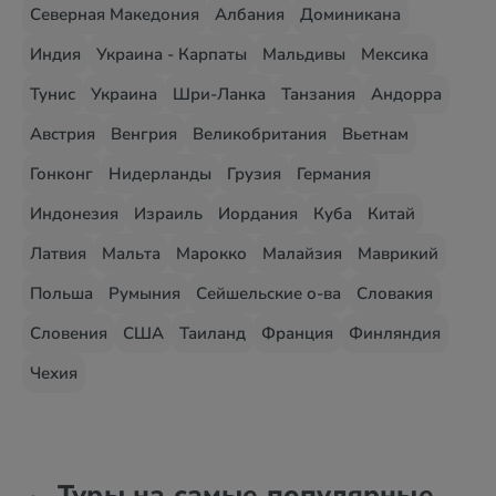
Северная Македония
Албания
Доминикана
Индия
Украина - Карпаты
Мальдивы
Мексика
Тунис
Украина
Шри-Ланка
Танзания
Андорра
Австрия
Венгрия
Великобритания
Вьетнам
Гонконг
Нидерланды
Грузия
Германия
Индонезия
Израиль
Иордания
Куба
Китай
Латвия
Мальта
Марокко
Малайзия
Маврикий
Польша
Румыния
Сейшельские о-ва
Словакия
Словения
США
Таиланд
Франция
Финляндия
Чехия
Туры на самые популярные