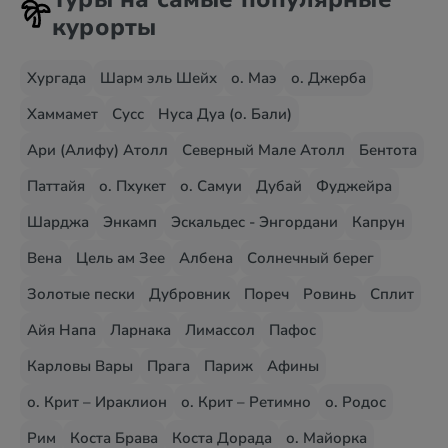
курорты
Хургада
Шарм эль Шейх
о. Маэ
о. Джерба
Хаммамет
Сусс
Нуса Дуа (о. Бали)
Ари (Алифу) Атолл
Северный Мале Атолл
Бентота
Паттайя
о. Пхукет
о. Самуи
Дубай
Фуджейра
Шарджа
Энкамп
Эскальдес - Энгордани
Капрун
Вена
Цель ам Зее
Албена
Солнечный берег
Золотые пески
Дубровник
Пореч
Ровинь
Сплит
Айя Напа
Ларнака
Лимассол
Пафос
Карловы Вары
Прага
Париж
Афины
о. Крит – Ираклион
о. Крит – Ретимно
о. Родос
Рим
Коста Брава
Коста Дорада
о. Майорка