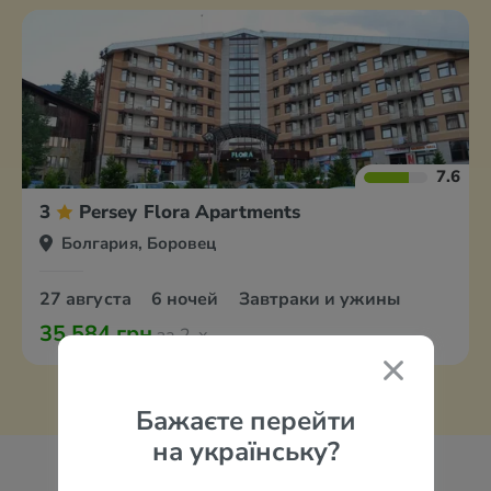
7.6
3
Persey Flora Apartments
Болгария, Боровец
27 августа
6 ночей
Завтраки и ужины
35 584 грн
за 2-х
Бажаєте перейти
на українську?