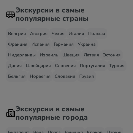
Экскурсии в самые
популярные страны
Венгрия
Австрия
Чехия
Италия
Польша
Франция
Испания
Германия
Украина
Нидерланды
Израиль
Швеция
Латвия
Эстония
Дания
Швейцария
Словения
Португалия
Турция
Бельгия
Норвегия
Словакия
Грузия
Экскурсии в самые
популярные города
Будапешт
Вена
Прага
Венеция
Краков
Париж