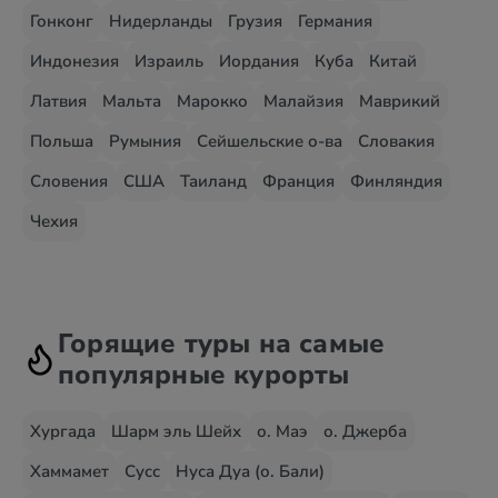
Гонконг
Нидерланды
Грузия
Германия
Индонезия
Израиль
Иордания
Куба
Китай
Латвия
Мальта
Марокко
Малайзия
Маврикий
Польша
Румыния
Сейшельские о-ва
Словакия
Словения
США
Таиланд
Франция
Финляндия
Чехия
Горящие туры на самые
популярные курорты
Хургада
Шарм эль Шейх
о. Маэ
о. Джерба
Хаммамет
Сусс
Нуса Дуа (о. Бали)