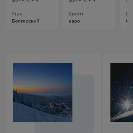
Язык
Валюта
По
Болгарский
евро
01