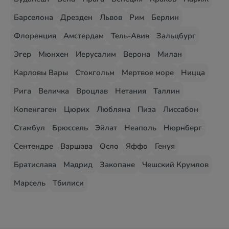
Барселона
Дрезден
Львов
Рим
Берлин
Флоренция
Амстердам
Тель-Авив
Зальцбург
Эгер
Мюнхен
Иерусалим
Верона
Милан
Карловы Вары
Стокгольм
Мертвое море
Ницца
Рига
Величка
Вроцлав
Нетания
Таллин
Копенгаген
Цюрих
Любляна
Пиза
Лиссабон
Стамбул
Брюссель
Эйлат
Неаполь
Нюрнберг
Сентендре
Варшава
Осло
Яффо
Генуя
Братислава
Мадрид
Закопане
Чешский Крумлов
Марсель
Тбилиси