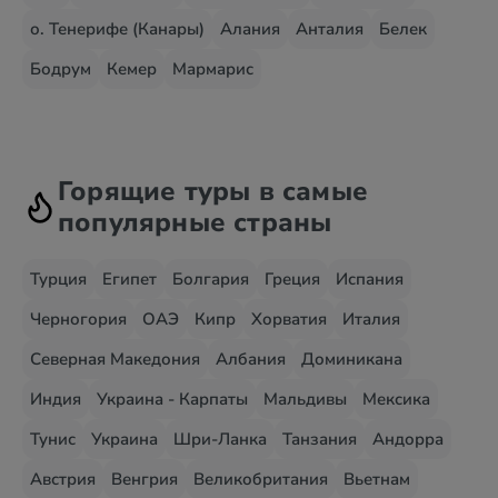
о. Тенерифе (Канары)
Алания
Анталия
Белек
Бодрум
Кемер
Мармарис
Горящие туры в самые
популярные страны
Турция
Египет
Болгария
Греция
Испания
Черногория
ОАЭ
Кипр
Хорватия
Италия
Северная Македония
Албания
Доминикана
Индия
Украина - Карпаты
Мальдивы
Мексика
Тунис
Украина
Шри-Ланка
Танзания
Андорра
Австрия
Венгрия
Великобритания
Вьетнам