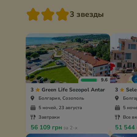
3 звезды
9.6
3
Green Life Sozopol Antares
3
Sele
Болгария, Созополь
Болга
5 ночей, 23 августа
5 ноче
Завтраки
Все в
56 109 грн
51 544
за 2-х