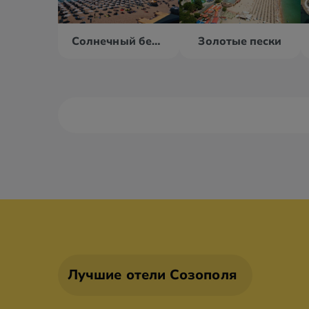
Солнечный берег
Золотые пески
Албена
Банско
Балчик
Борове
Лучшие отели Созополя