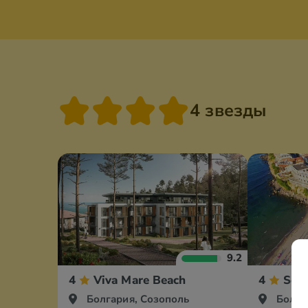
4 звезды
9.2
4
Viva Mare Beach
4
Sele
Болгария, Созополь
Болга