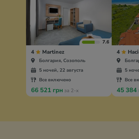
7.6
4
Martinez
4
Hac
Болгария, Созополь
Болга
5 ночей, 22 августа
5 ноче
Все включено
Все в
66 521 грн
45 384
за 2-х