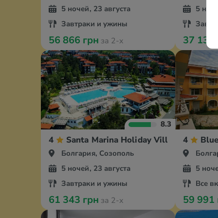
5 ночей, 23 августа
5 ноче
Завтраки и ужины
Завтр
56 866 грн
37 131
за 2-х
8.3
4
Santa Marina Holiday Village
4
Blu
Болгария, Созополь
Болга
5 ночей, 23 августа
5 ноче
Завтраки и ужины
Все в
61 343 грн
59 991
за 2-х