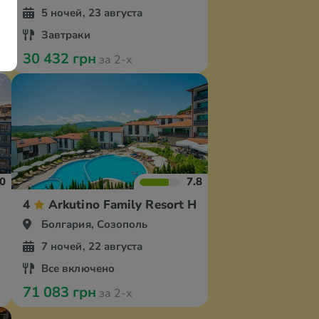
5 ночей, 23 августа
Завтраки
30 432 грн
за 2-х
.0
7.8
4
Arkutino Family Resort Hotel
Болгария, Созополь
7 ночей, 22 августа
Все включено
71 083 грн
за 2-х