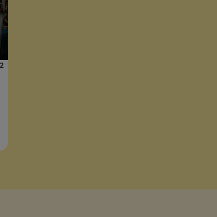
.2
pa