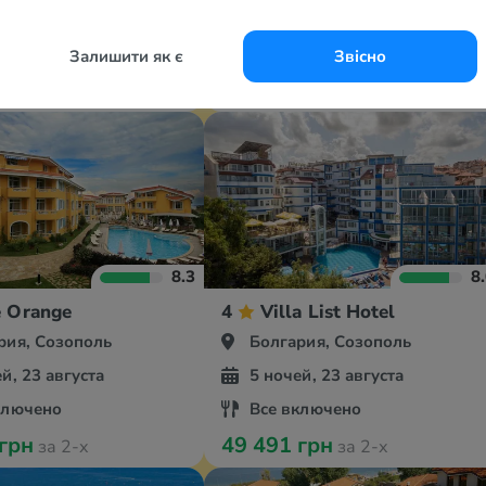
й, 23 августа
5 ночей, 23 августа
аки
Ультра все включено
Залишити як є
Звісно
 грн
104 839 грн
за 2-х
за 2-х
8.3
8
e Orange
4
Villa List Hotel
рия, Созополь
Болгария, Созополь
й, 23 августа
5 ночей, 23 августа
ключено
Все включено
 грн
49 491 грн
за 2-х
за 2-х