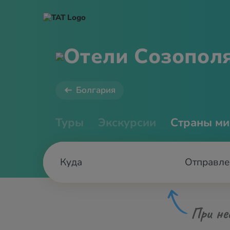
Отели Созопол
Болгария
Туры
Экскурсии
Страны ми
Отправле
При не