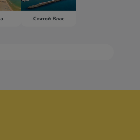
на
Святой Влас
на
Елените
ни
Золотые пески