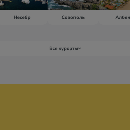
Несебр
Созополь
Албе
Все курорты
Бургас
Вар
ц
Бяла
Дю