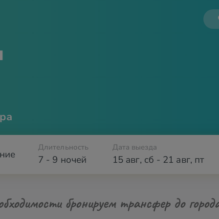
я
ра
Длительность
Дата выезда
ние
7 - 9 ночей
15 авг
,
сб
-
21 авг
,
пт
обходимости бронируем трансфер до город