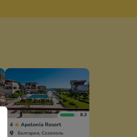
.6
8.3
4
Apolonia Resort
Болгария, Созополь