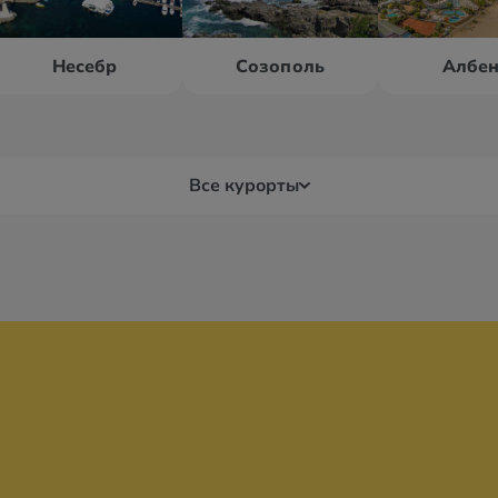
Несебр
Созополь
Албе
Все курорты
Бургас
Вар
ц
Бяла
Дю