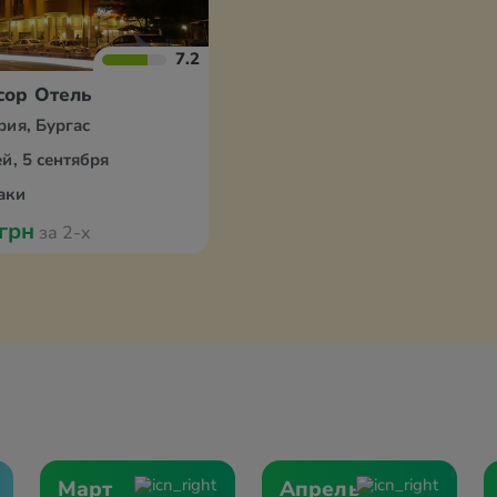
7.2
сор Отель
рия, Бургас
й, 5 сентября
аки
 грн
за 2-х
Март
Апрель