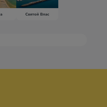
на
Святой Влас
на
Елените
ни
Золотые пески