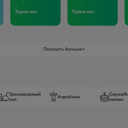
Туров нет
Туров нет
Показать больше
Тренажерный
Сауна/б
Аэробика
зал
хамам