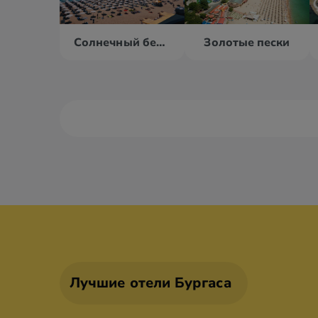
Солнечный берег
Золотые пески
Албена
Банско
Балчик
Борове
Лучшие отели Бургаса