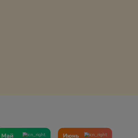
Май
Июнь