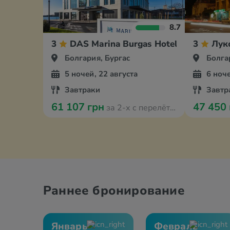
8.7
3
DAS Marina Burgas Hotel
3
Лук
Болгария, Бургас
Болга
5 ночей, 22 августа
6 ноче
Завтраки
Завтр
61 107 грн
47 450
за 2-х с перелётом
Раннее бронирование
Январь
Февраль