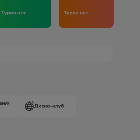
Туров нет
Туров нет
аня/
Диско-клуб