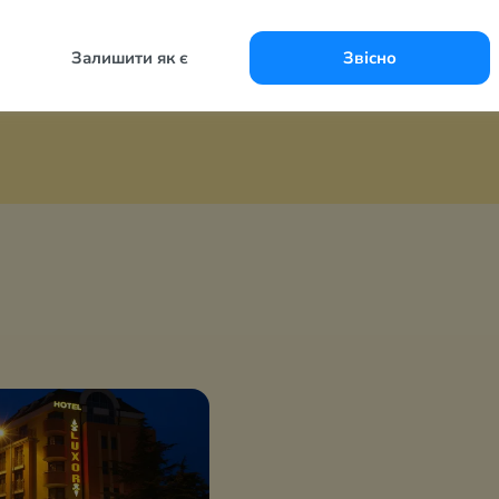
Залишити як є
Звісно