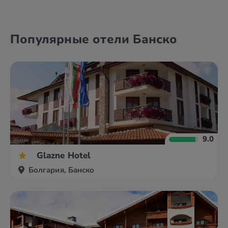
Албена
Банско
Популярные отели Банско
Балчик
Боровец
9.0
Glazne Hotel
Болгария, Банско