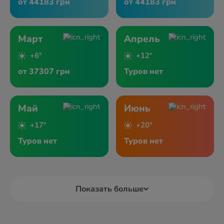
от 44183 грн
от 44183 грн
Март
Апрель
+6°
+12°
от 37307 грн
Туров нет
Май
Июнь
+17°
+20°
Туров нет
Туров нет
Показать больше