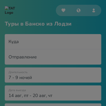
Туры в Банско из Лодзи
Куда
Отправление
Длительность
7 - 9 ночей
Дата выезда
14 авг
,
пт
-
20 авг
,
чт