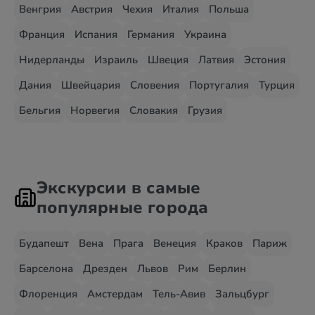
Венгрия
Австрия
Чехия
Италия
Польша
Франция
Испания
Германия
Украина
Нидерланды
Израиль
Швеция
Латвия
Эстония
Дания
Швейцария
Словения
Португалия
Турция
Бельгия
Норвегия
Словакия
Грузия
Экскурсии в самые
популярные города
Будапешт
Вена
Прага
Венеция
Краков
Париж
Барселона
Дрезден
Львов
Рим
Берлин
Флоренция
Амстердам
Тель-Авив
Зальцбург