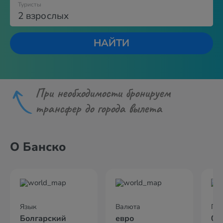
Туристы
2 взрослых
НАЙТИ
При необходимости бронируем
трансфер до города вылета
О Банско
Язык
Валюта
По
Болгарский
евро
01