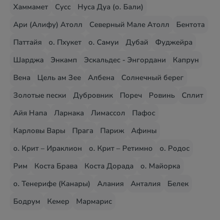
Хаммамет
Сусс
Нуса Дуа (о. Бали)
Ари (Алифу) Атолл
Северный Мале Атолл
Бентота
Паттайя
о. Пхукет
о. Самуи
Дубай
Фуджейра
Шарджа
Энкамп
Эскальдес - Энгордани
Капрун
Вена
Цель ам Зее
Албена
Солнечный берег
Золотые пески
Дубровник
Пореч
Ровинь
Сплит
Айя Напа
Ларнака
Лимассол
Пафос
Карловы Вары
Прага
Париж
Афины
о. Крит – Ираклион
о. Крит – Ретимно
о. Родос
Рим
Коста Брава
Коста Дорада
о. Майорка
о. Тенерифе (Канары)
Алания
Анталия
Белек
Бодрум
Кемер
Мармарис