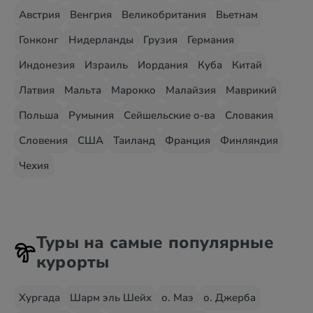
Австрия
Венгрия
Великобритания
Вьетнам
Гонконг
Нидерланды
Грузия
Германия
Индонезия
Израиль
Иордания
Куба
Китай
Латвия
Мальта
Марокко
Малайзия
Маврикий
Польша
Румыния
Сейшельские о-ва
Словакия
Словения
США
Таиланд
Франция
Финляндия
Чехия
Туры на самые популярные
курорты
Хургада
Шарм эль Шейх
о. Маэ
о. Джерба