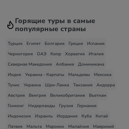
Горящие туры в самые
популярные страны
Турция
Египет
Болгария
Греция
Испания
Черногория
ОАЭ
Кипр
Хорватия
Италия
Северная Македония
Албания
Доминикана
Индия
Украина - Карпаты
Мальдивы
Мексика
Тунис
Украина
Шри-Ланка
Танзания
Андорра
Австрия
Венгрия
Великобритания
Вьетнам
Гонконг
Нидерланды
Грузия
Германия
Индонезия
Израиль
Иордания
Куба
Китай
Латвия
Мальта
Марокко
Малайзия
Маврикий