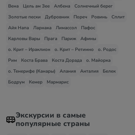
Вена
Цель ам Зее
Албена
Солнечный берег
Золотые пески
Дубровник
Пореч
Ровинь
Сплит
Айя Напа
Ларнака
Лимассол
Пафос
Карловы Вары
Прага
Париж
Афины
о. Крит – Ираклион
о. Крит – Ретимно
о. Родос
Рим
Коста Брава
Коста Дорада
о. Майорка
о. Тенерифе (Канары)
Алания
Анталия
Белек
Бодрум
Кемер
Мармарис
Экскурсии в самые
популярные страны