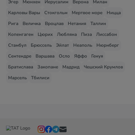
Эгер
Мюнхен
Иерусалим
Верона
Милан
Карловы Вары
Стокгольм
Мертвое море
Ницца
Рига
Величка
Вроцлав
Нетания
Таллин
Копенгаген
Цюрих
Любляна
Пиза
Лиссабон
Стамбул
Брюссель
Эйлат
Неаполь
Нюрнберг
Сентендре
Варшава
Осло
Яффо
Генуя
Братислава
Закопане
Мадрид
Чешский Крумлов
Марсель
Тбилиси