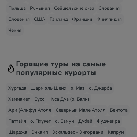
Польша
Румыния
Сейшельские о-ва
Словакия
Словения
США
Таиланд
Франция
Финляндия
Чехия
Горящие туры на самые
популярные курорты
Хургада
Шарм эль Шейх
о. Маэ
о. Джерба
Хаммамет
Сусс
Нуса Дуа (о. Бали)
Ари (Алифу) Атолл
Северный Мале Атолл
Бентота
Паттайя
о. Пхукет
о. Самуи
Дубай
Фуджейра
Шарджа
Энкамп
Эскальдес - Энгордани
Капрун