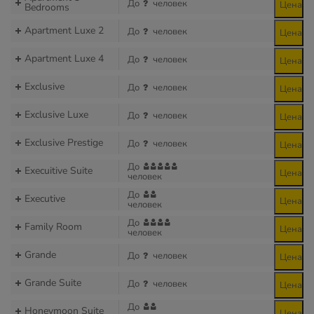
До
человек
Цена
Bedrooms
Apartment Luxe 2
До
человек
Цена
Apartment Luxe 4
До
человек
Цена
Exclusive
До
человек
Цена
Exclusive Luxe
До
человек
Цена
Exclusive Prestige
До
человек
Цена
До
Execuitive Suite
Цена
человек
До
Executive
Цена
человек
До
Family Room
Цена
человек
Grande
До
человек
Цена
Grande Suite
До
человек
Цена
До
Honeymoon Suite
Цена