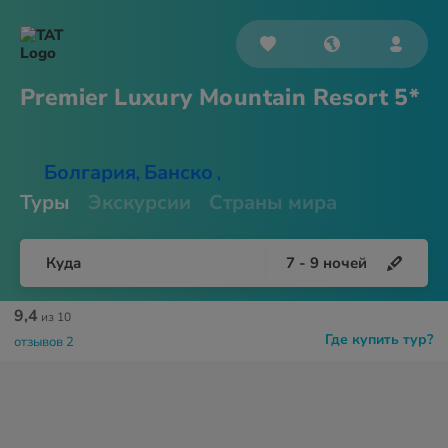
Premier Luxury Mountain
Resort 5*
Болгария
Банско
,
,
Туры
Экскурсии
Страны мира
Куда
7
-
9
ночей
9,4
из 10
Где купить тур?
отзывов 2