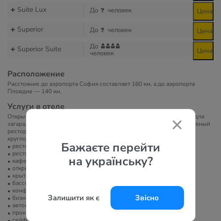
Suite Lux
До
человек
Цена
Superior
До
человек
Цена
До
Superior Suite
Цена
человек
Расположение
Расстояние до аэропорта София составляет 160 км, а до аэропорта
Пловдив — 140 км.
Услуги в отеле
Открытый бассейн с постепенным увеличением глубины, терраса для
загара, бар у бассейна, крытый бассейн (работает круглый год), главный
ресторан Dionyssos, ресторан a'la carte Amvrosia, бар Нектар,
круглосуточная стойка регистрации, магазины на территории.
Бажаєте перейти
ресторан
ресторан a la carte
на українську?
кафе/бар
открытый бассейн
крытый бассейн
бассейн с подогревом
конференц-зал/банкетный зал
Залишити як є
Звісно
бизнес-центр
автостоянка
прокат автомобилей
сейф