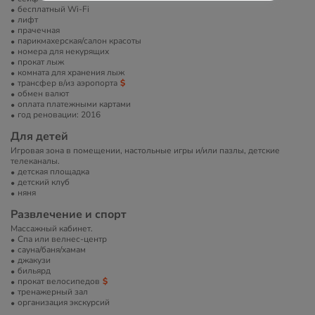
бесплатный Wi-Fi
лифт
прачечная
парикмахерская/салон красоты
номера для некурящих
прокат лыж
комната для хранения лыж
трансфер в/из аэропорта
обмен валют
оплата платежными картами
год реновации: 2016
Для детей
Игровая зона в помещении, настольные игры и/или пазлы, детские
телеканалы.
детская площадка
детский клуб
няня
Развлечение и спорт
Массажный кабинет.
Спа или велнес-центр
сауна/баня/хамам
джакузи
бильярд
прокат велосипедов
тренажерный зал
организация экскурсий