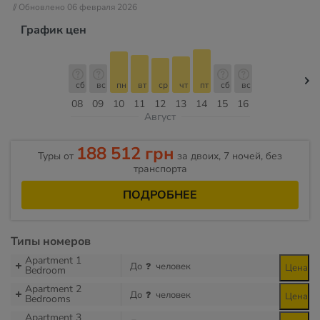
// Обновлено 06 февраля 2026
График цен
сб
вс
пн
вт
ср
чт
пт
сб
вс
08
09
10
11
12
13
14
15
16
Август
188 512 грн
Туры от
за двоих, 7 ночей, без
транспорта
ПОДРОБНЕЕ
Типы номеров
Apartment 1
До
человек
Цена
Bedroom
Apartment 2
До
человек
Цена
Bedrooms
Apartment 3