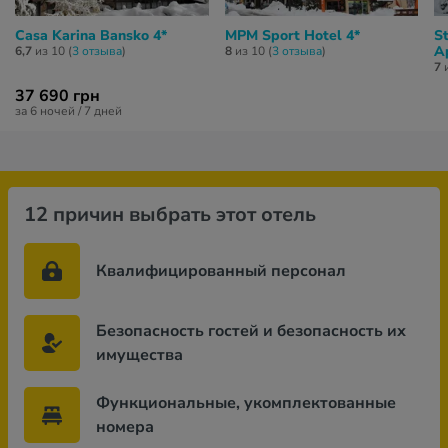
Casa Karina Bansko 4*
MPM Sport Hotel 4*
St
A
6,7
из 10 (
3 отзывa
)
8
из 10 (
3 отзывa
)
7
и
37 690 грн
за 6 ночей / 7 дней
12 причин выбрать этот отель
Квалифицированный персонал
Безопасность гостей и безопасность их
имущества
Функциональные, укомплектованные
номера