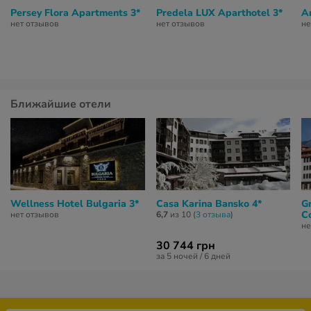
Persey Flora Apartments 3*
Predela LUX Aparthotel 3*
A
нет отзывов
нет отзывов
не
Ближайшие отели
Wellness Hotel Bulgaria 3*
Casa Karina Bansko 4*
G
C
нет отзывов
6,7
из 10 (
3 отзывa
)
не
30 744 грн
за 5 ночей / 6 дней