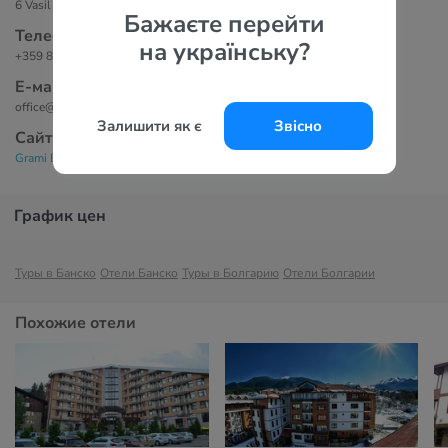
6 Vasil Drumev Str, 2770 Банско, Болгария
Бажаєте перейти
Телефоны
на українську?
+359 889 666 584
Е-маil
office@hotelgrami.com
Залишити як є
Звісно
Сайт
Grami Bansko Hotel 3*
График цен
Туры в Банско
Отели Банско
Туры в Болгарию
Отели Болгарии
Похожие отели