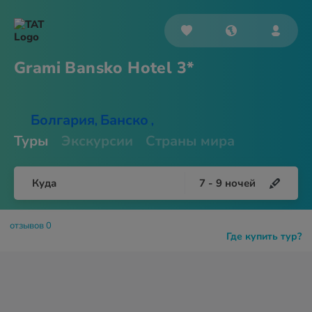
Grami Bansko
Hotel 3*
Болгария
Банско
,
,
Туры
Экскурсии
Страны мира
Куда
7
-
9
ночей
отзывов 0
Где купить тур?