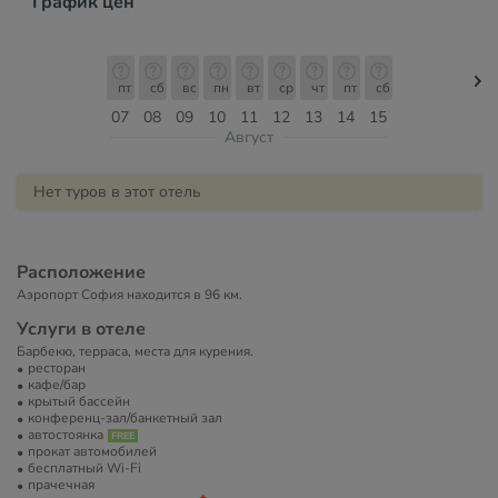
График цен
пт
сб
вс
пн
вт
ср
чт
пт
сб
07
08
09
10
11
12
13
14
15
Август
Нет туров в этот отель
Расположение
Аэропорт София находится в 96 км.
Услуги в отеле
Барбекю, терраса, места для курения.
ресторан
кафе/бар
крытый бассейн
конференц-зал/банкетный зал
автостоянка
прокат автомобилей
бесплатный Wi-Fi
прачечная