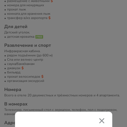
размещение с животными
номера для некурящих
прокат лыж
комната для хранения лыж
трансфер в/из аэропорта
Для детей
Детский уголок.
детская кроватка
Развлечение и спорт
Инфракрасная кабина.
рядом подъёмник (до 600 м)
Спа или велнес-центр
сауна/баня/хамам
джакузи
бильярд
прокат велосипедов
организация экскурсий
Номера
Всего в отеле 20 двухместных и трёхместных номеров и 4 апартамента.
В номерах
Телевизор, письменный стол с зеркалом, телефон, пол с подогревом,
ванная комната, Wi-Fi.
Адрес