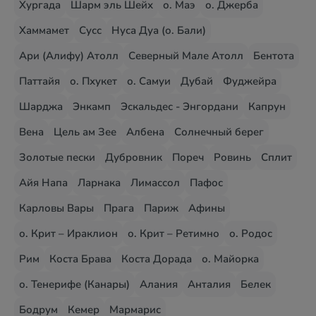
Хургада
Шарм эль Шейх
о. Маэ
о. Джерба
Хаммамет
Сусс
Нуса Дуа (о. Бали)
Ари (Алифу) Атолл
Северный Мале Атолл
Бентота
Паттайя
о. Пхукет
о. Самуи
Дубай
Фуджейра
Шарджа
Энкамп
Эскальдес - Энгордани
Капрун
Вена
Цель ам Зее
Албена
Солнечный берег
Золотые пески
Дубровник
Пореч
Ровинь
Сплит
Айя Напа
Ларнака
Лимассол
Пафос
Карловы Вары
Прага
Париж
Афины
о. Крит – Ираклион
о. Крит – Ретимно
о. Родос
Рим
Коста Брава
Коста Дорада
о. Майорка
о. Тенерифе (Канары)
Алания
Анталия
Белек
Бодрум
Кемер
Мармарис