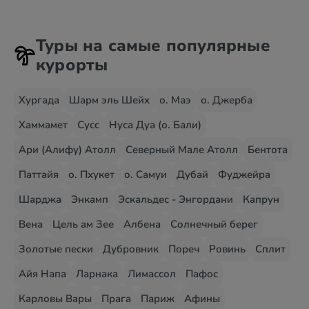
Туры на самые популярные
курорты
Хургада
Шарм эль Шейх
о. Маэ
о. Джерба
Хаммамет
Сусс
Нуса Дуа (о. Бали)
Ари (Алифу) Атолл
Северный Мале Атолл
Бентота
Паттайя
о. Пхукет
о. Самуи
Дубай
Фуджейра
Шарджа
Энкамп
Эскальдес - Энгордани
Капрун
Вена
Цель ам Зее
Албена
Солнечный берег
Золотые пески
Дубровник
Пореч
Ровинь
Сплит
Айя Напа
Ларнака
Лимассол
Пафос
Карловы Вары
Прага
Париж
Афины