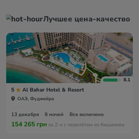
Абу Даби
Аль Айн
Лучшее цена-качество
Аджман
Дубай
8.1
5
Al Bahar Hotel & Resort
ОАЭ, Фуджейра
13 декабря
8 ночей
Все включено
154 265 грн
за 2-х с перелётом из Кишинева