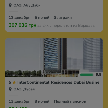
ОАЭ, Абу Даби
12 декабря
5 ночей
Завтраки
307 036 грн
за 2-х с перелётом из Варшавы
9.8
5
InterContinental Residences Dubai Business B
ОАЭ, Дубай
13 декабря
8 ночей
Полный пансион