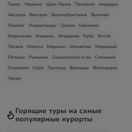
Тунис
Украина
Шри-Ланка
Танзания
Андорра
Австрия
Венгрия
Великобритания
Вьетнам
Гонконг
Нидерланды
Грузия
Германия
Индонезия
Израиль
Иордания
Куба
Китай
Латвия
Мальта
Марокко
Малайзия
Маврикий
Польша
Румыния
Сейшельские о-ва
Словакия
Словения
США
Таиланд
Франция
Финляндия
Чехия
Горящие туры на самые
популярные курорты