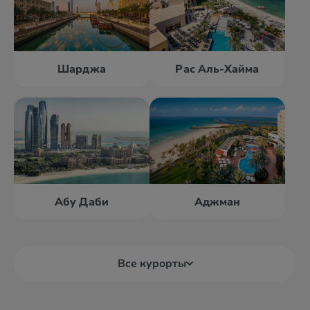
Шарджа
Рас Аль-Хайма
Абу Даби
Аджман
Все курорты