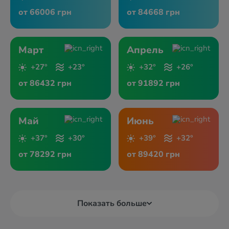
от 66006 грн
от 84668 грн
Март
Апрель
+27°
+23°
+32°
+26°
от 86432 грн
от 91892 грн
Май
Июнь
+37°
+30°
+39°
+32°
от 78292 грн
от 89420 грн
Показать больше