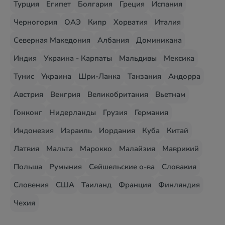
Турция
Египет
Болгария
Греция
Испания
Черногория
ОАЭ
Кипр
Хорватия
Италия
Северная Македония
Албания
Доминикана
Индия
Украина - Карпаты
Мальдивы
Мексика
Тунис
Украина
Шри-Ланка
Танзания
Андорра
Австрия
Венгрия
Великобритания
Вьетнам
Гонконг
Нидерланды
Грузия
Германия
Индонезия
Израиль
Иордания
Куба
Китай
Латвия
Мальта
Марокко
Малайзия
Маврикий
Польша
Румыния
Сейшельские о-ва
Словакия
Словения
США
Таиланд
Франция
Финляндия
Чехия