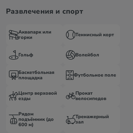
Развлечения и спорт
Аквапарк или
Теннисный корт
горки
Гольф
Волейбол
Баскетбольная
Футбольное поле
площадка
Центр верховой
Прокат
езды
велосипедов
Рядом
Тренажерный
подъёмник (до
зал
600 м)