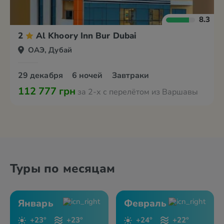
8.3
2
Al Khoory Inn Bur Dubai
ОАЭ, Дубай
29 декабря
6 ночей
Завтраки
112 777 грн
за 2-х с перелётом из Варшавы
Туры по месяцам
Январь
Февраль
+23°
+23°
+24°
+22°