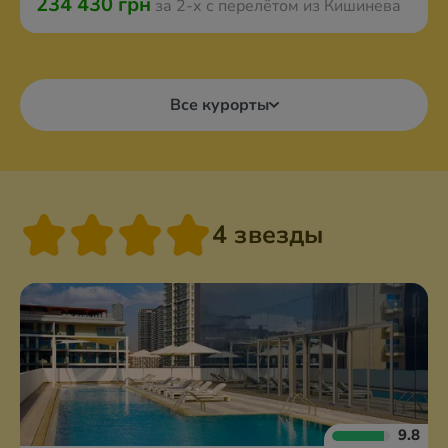
234 430 грн
за 2-х с перелётом из Кишинева
Все курорты
4 звезды
9.8