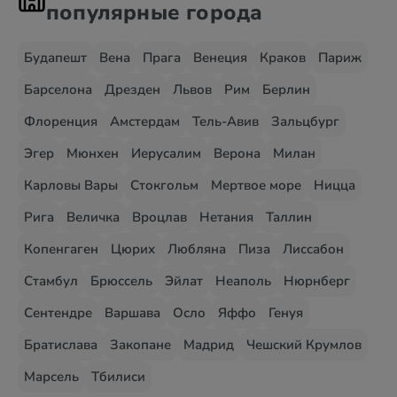
популярные города
Будапешт
Вена
Прага
Венеция
Краков
Париж
Барселона
Дрезден
Львов
Рим
Берлин
Флоренция
Амстердам
Тель-Авив
Зальцбург
Эгер
Мюнхен
Иерусалим
Верона
Милан
Карловы Вары
Стокгольм
Мертвое море
Ницца
Рига
Величка
Вроцлав
Нетания
Таллин
Копенгаген
Цюрих
Любляна
Пиза
Лиссабон
Стамбул
Брюссель
Эйлат
Неаполь
Нюрнберг
Сентендре
Варшава
Осло
Яффо
Генуя
Братислава
Закопане
Мадрид
Чешский Крумлов
Марсель
Тбилиси