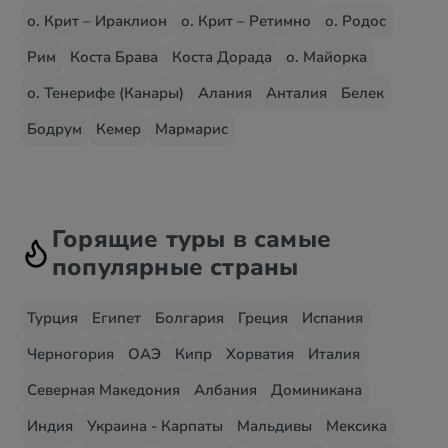
о. Крит – Ираклион
о. Крит – Ретимно
о. Родос
Рим
Коста Брава
Коста Дорада
о. Майорка
о. Тенерифе (Канары)
Алания
Анталия
Белек
Бодрум
Кемер
Мармарис
Горящие туры в самые
популярные страны
Турция
Египет
Болгария
Греция
Испания
Черногория
ОАЭ
Кипр
Хорватия
Италия
Северная Македония
Албания
Доминикана
Индия
Украина - Карпаты
Мальдивы
Мексика