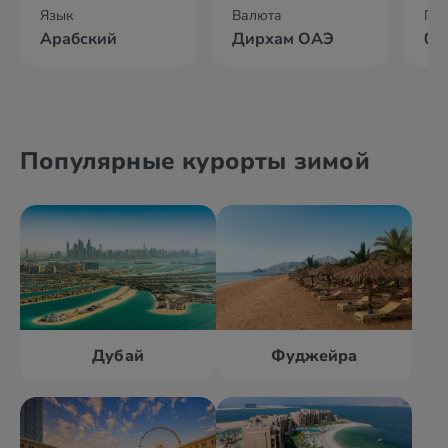
Язык
Валюта
По
Арабский
Дирхам ОАЭ
05
Популярные курорты зимой
Дубай
Фуджейра