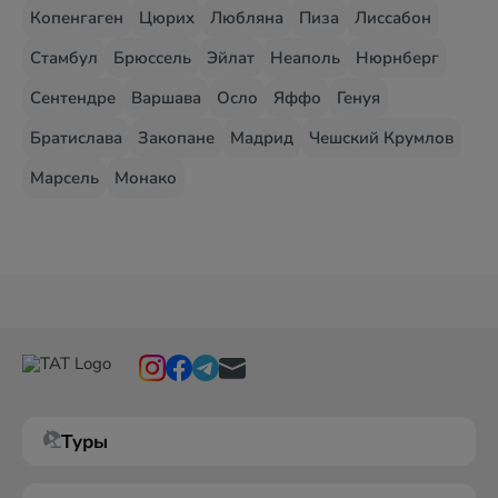
Копенгаген
Цюрих
Любляна
Пиза
Лиссабон
Стамбул
Брюссель
Эйлат
Неаполь
Нюрнберг
Сентендре
Варшава
Осло
Яффо
Генуя
Братислава
Закопане
Мадрид
Чешский Крумлов
Марсель
Монако
Туры