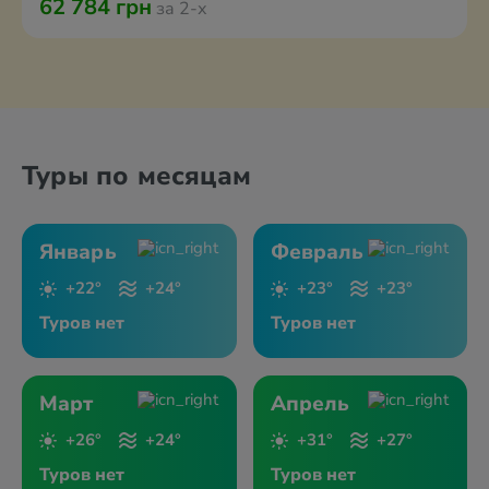
62 784 грн
за 2-х
Туры по месяцам
Январь
Февраль
+22°
+24°
+23°
+23°
Туров нет
Туров нет
Март
Апрель
+26°
+24°
+31°
+27°
Туров нет
Туров нет