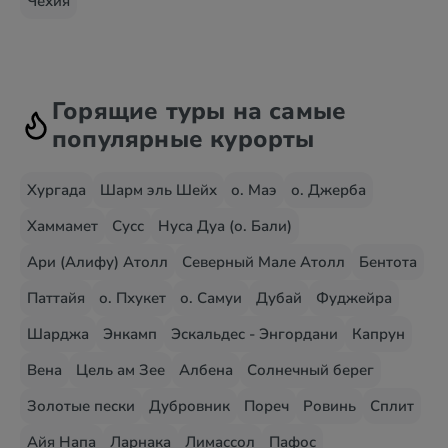
Чехия
Горящие туры на самые
популярные курорты
Хургада
Шарм эль Шейх
о. Маэ
о. Джерба
Хаммамет
Сусс
Нуса Дуа (о. Бали)
Ари (Алифу) Атолл
Северный Мале Атолл
Бентота
Паттайя
о. Пхукет
о. Самуи
Дубай
Фуджейра
Шарджа
Энкамп
Эскальдес - Энгордани
Капрун
Вена
Цель ам Зее
Албена
Солнечный берег
Золотые пески
Дубровник
Пореч
Ровинь
Сплит
Айя Напа
Ларнака
Лимассол
Пафос