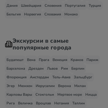
Дания
Швейцария
Словения
Португалия
Турция
Бельгия
Норвегия
Словакия
Монако
Экскурсии в самые
популярные города
Будапешт
Вена
Прага
Венеция
Краков
Париж
Барселона
Дрезден
Львов
Рим
Берлин
Флоренция
Амстердам
Тель-Авив
Зальцбург
Эгер
Мюнхен
Иерусалим
Верона
Милан
Карловы Вары
Стокгольм
Мертвое море
Ницца
Рига
Величка
Вроцлав
Нетания
Таллин