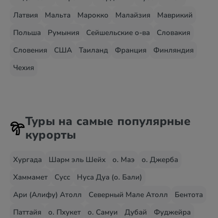
Латвия
Мальта
Марокко
Малайзия
Маврикий
Польша
Румыния
Сейшельские о-ва
Словакия
Словения
США
Таиланд
Франция
Финляндия
Чехия
Туры на самые популярные
курорты
Хургада
Шарм эль Шейх
о. Маэ
о. Джерба
Хаммамет
Сусс
Нуса Дуа (о. Бали)
Ари (Алифу) Атолл
Северный Мале Атолл
Бентота
Паттайя
о. Пхукет
о. Самуи
Дубай
Фуджейра