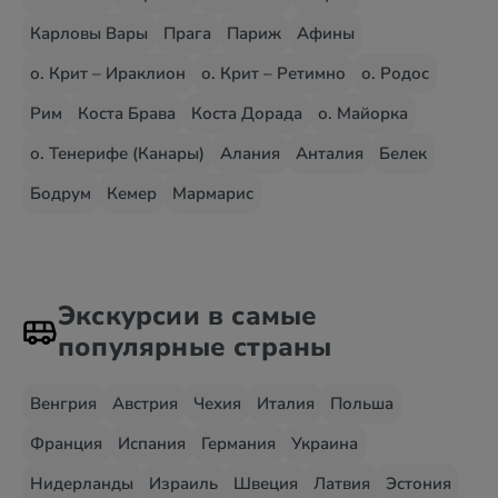
Карловы Вары
Прага
Париж
Афины
о. Крит – Ираклион
о. Крит – Ретимно
о. Родос
Рим
Коста Брава
Коста Дорада
о. Майорка
о. Тенерифе (Канары)
Алания
Анталия
Белек
Бодрум
Кемер
Мармарис
Экскурсии в самые
популярные страны
Венгрия
Австрия
Чехия
Италия
Польша
Франция
Испания
Германия
Украина
Нидерланды
Израиль
Швеция
Латвия
Эстония