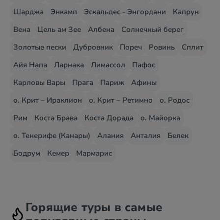
Шарджа
Энкамп
Эскальдес - Энгордани
Капрун
Вена
Цель ам Зее
Албена
Солнечный берег
Золотые пески
Дубровник
Пореч
Ровинь
Сплит
Айя Напа
Ларнака
Лимассол
Пафос
Карловы Вары
Прага
Париж
Афины
о. Крит – Ираклион
о. Крит – Ретимно
о. Родос
Рим
Коста Брава
Коста Дорада
о. Майорка
о. Тенерифе (Канары)
Алания
Анталия
Белек
Бодрум
Кемер
Мармарис
Горящие туры в самые