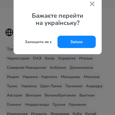
Бажаєте перейти
на українську?
Туры в самые популярные
страны
Залишити як є
Звісно
Турция
Египет
Болгария
Греция
Испания
Черногория
ОАЭ
Кипр
Хорватия
Италия
Северная Македония
Албания
Доминикана
Индия
Украина - Карпаты
Мальдивы
Мексика
Тунис
Украина
Шри-Ланка
Танзания
Андорра
Австрия
Венгрия
Великобритания
Вьетнам
Гонконг
Нидерланды
Грузия
Германия
Индонезия
Израиль
Иордания
Куба
Китай