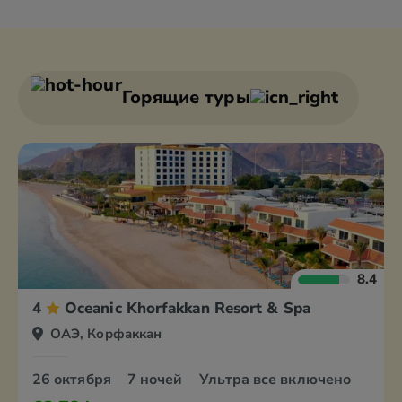
Абу Даби
Аль Айн
Аджман
Дубай
Горящие туры
8.4
4
Oceanic Khorfakkan Resort & Spa
ОАЭ, Корфаккан
26 октября
7 ночей
Ультра все включено