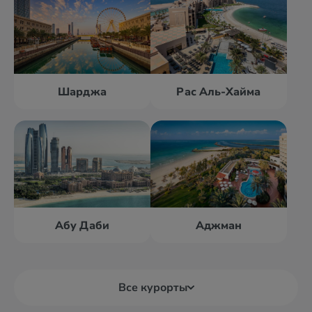
Шарджа
Рас Аль-Хайма
Абу Даби
Аджман
Все курорты