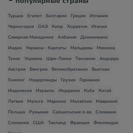
популярные страны
Турция
Египет
Болгария
Греция
Испания
Черногория
ОАЭ
Кипр
Хорватия
Италия
Северная Македония
Албания
Доминикана
Индия
Украина - Карпаты
Мальдивы
Мексика
Тунис
Украина
Шри-Ланка
Танзания
Андорра
Австрия
Венгрия
Великобритания
Вьетнам
Гонконг
Нидерланды
Грузия
Германия
Индонезия
Израиль
Иордания
Куба
Китай
Латвия
Мальта
Марокко
Малайзия
Маврикий
Польша
Румыния
Сейшельские о-ва
Словакия
Словения
США
Таиланд
Франция
Финляндия